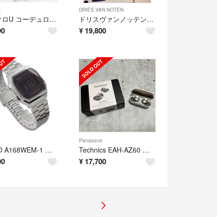
O
DRIES VAN NOTEN
ユニクロU コーデュロイワイドフィットワークパンツ22aw ダークブラウン 新品
ドリスヴァンノッテン セットアップ 黒サイズ50
90
¥
19,800
Panasonic
CASIO A168WEM-1 新品未使用 チープカシオ 腕時計
Technics EAH-AZ60 シルバー
00
¥
17,700