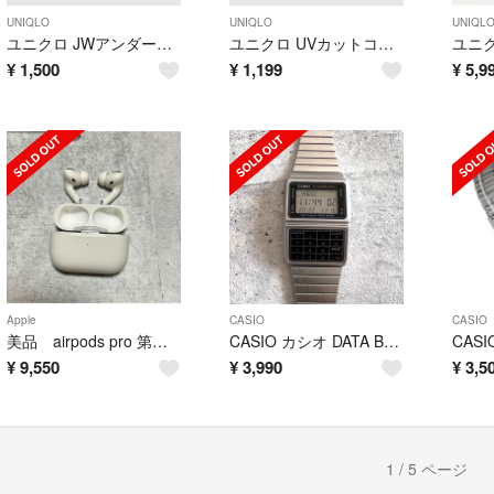
UNIQLO
UNIQLO
UNIQL
ユニクロ JWアンダーソン バケットハット 22ss 黒
ユニクロ UVカットコーデュロイハット 黒 新品
¥
1,500
¥
1,199
¥
5,9
Apple
CASIO
CASIO
美品 airpods pro 第一世代
CASIO カシオ DATA BANK データバンク DBC-611
¥
9,550
¥
3,990
¥
3,5
1 / 5 ページ