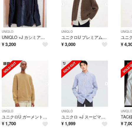
UNIQLO
UNIQLO
UNIQL
UNIQLO +J カシミアブレンドパーカ ブラック21AW
ユニクロU プレミアムラムリブVネックカーディガン 茶 22aw
¥
3,200
¥
3,000
¥
4,3
UNIQLO
UNIQLO
UNIQL
ユニクロU ガーメントダイスウェットシャツ 22aw マスタードXXL
ユニクロ +J スーピマコットンシャツ(長袖) ストライプ
¥
1,700
¥
1,999
¥
7,0