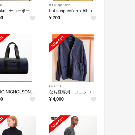
it
tr.4 suspension
Healthknit ナローボーダー クルーネック Tシャツ 長袖半袖２枚セット
tr.4 suspension x Albini シャツ
00
¥
700
UNIQLO
STUDIO NICHOLSON + ZARA ボーリングバッグ
なお様専用 ユニクロ +J カーディガン、ウールブレンドタックパンツ２本セット
00
¥
4,000