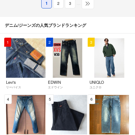
1
2
3
…
デニム/ジーンズの人気ブランドランキング
1
2
3
Levi's
EDWIN
UNIQLO
リーバイス
エドウイン
ユニクロ
4
5
6