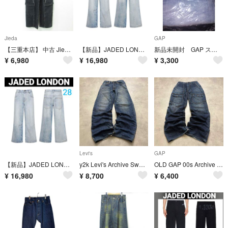
Jieda
GAP
【三重本店】 中古 Jieda | ジエダ SWITCHING CARGO DENIM PANTS スイッチングカーゴデニムパンツ ジップフライ Jie-23W-PT05 ブラック チャコールグレー サイズ：2 【107】
【新品】JADED LONDON COLOSSUS JEANS 32
新品未開封 GAP スリムデニム ３４ｘ３２
¥
6,980
¥
16,980
¥
3,300
Levi's
GAP
【新品】JADED LONDON COLOSSUS JEANS 28
y2k Levi's Archive Swag Grunge Denim W29
OLD GAP 00s Archive Swag Grunge Denim L
¥
16,980
¥
8,700
¥
6,400