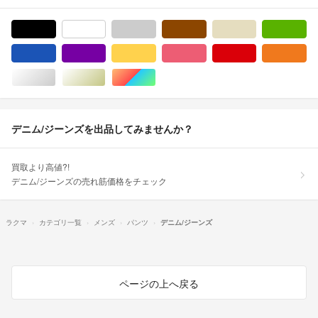
ブラック/黒色系
ホワイト/白色系
グレー/灰色系
ブラウン/茶色系
ベージュ系
グ
ブルー・ネイビー/青色系
パープル/紫色系
イエロー/黄色系
ピンク/桃色系
レッド/赤色系
オ
シルバー/銀色系
ゴールド/金色系
マルチカラー
デニム/ジーンズを出品してみませんか？
買取より高値?!
デニム/ジーンズの売れ筋価格をチェック
ラクマ
カテゴリ一覧
メンズ
パンツ
デニム/ジーンズ
ページの上へ戻る