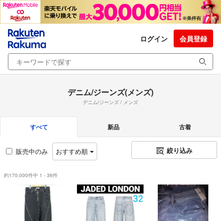
ログイン
会員登録
デニム/ジーンズ(メンズ)
デニム/ジーンズ / メンズ
すべて
新品
古着
絞り込み
販売中のみ
おすすめ順
約170,000件中 1 - 36件