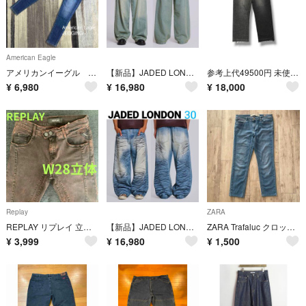
American Eagle
アメリカンイーグル ジェギング デニム ジーンズ スキニー サイズ10
【新品】JADED LONDON COLOSSUS JEANS LW 28
参考上代49500円 未使用 The DUFFER N NEPHEWS SLPIT DENIM PANTS スプリットデニムパンツ ジーンズ ザダファーアンドネフューズ DNA25P04 ブラック S （19199M）
¥
6,980
¥
16,980
¥
18,000
Replay
ZARA
REPLAY リプレイ 立体裁断 デニムパンツ W28 メンズ 古着美品
【新品】JADED LONDON Whisker バギーデニム 30
ZARA Trafaluc クロップド スキニーデニム 40
¥
3,999
¥
16,980
¥
1,500