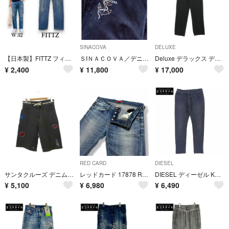
SINACOVA
DELUXE
【日本製】FITTZ フィッツ ストレートジーンズ サイズ32 綿100%
ＳIＮＡＣＯＶＡ／デニムパンツ
Deluxe デラックス デニムパンツ M 黒 【古着】【中古】【送料無料】
¥
2,400
¥
11,800
¥
17,000
RED CARD
DIESEL
サンタクルーズ デニムショートパンツ L ショーツ ハーフパンツ グレー
レッドカード 17878 RHYTHM スリムテーパード サイズ32
DIESEL ディーゼル KROOLEY イージーパンツ ボトムス メンズ 黒 ブラック 32 32
¥
5,100
¥
6,980
¥
6,490