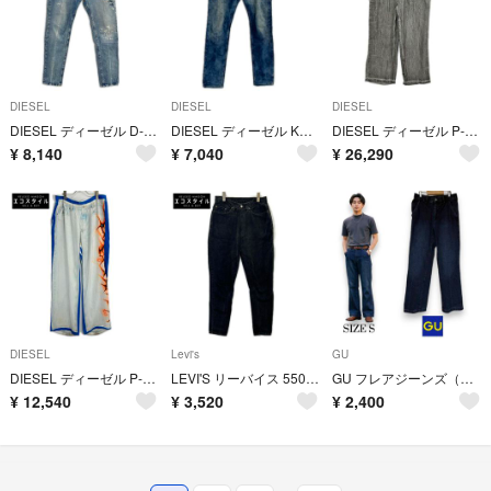
DIESEL
DIESEL
DIESEL
DIESEL ディーゼル D-STRUKT インディゴ ジョガークラッシュパンツ 30
DIESEL ディーゼル KROOLEY JOG インディゴ ジョガークラッシュパンツ 28
DIESEL ディーゼル P-LEON トラックパンツ M アセテートツイル地 ガーメントダイ L
¥
8,140
¥
7,040
¥
26,290
DIESEL
Levi's
GU
DIESEL ディーゼル P-AFTER GRAFFITI トラックパンツ 転写 L
LEVI'S リーバイス 550 ブラックデニム パンツ W40 L34
GU フレアジーンズ（丈長め） 68 BLUE サイズS
¥
12,540
¥
3,520
¥
2,400