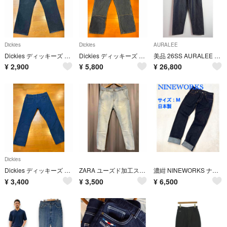
Dickies
Dickies
AURALEE
Dickies ディッキーズ ストレートデニム 超大きいsizeW44used
Dickies ディッキーズ ダブルニーデニム超大きいsizeW44used厚手
美品 26SS AURALEE HARD TWIST DENIM WIDE PANTS ワイド デニム パンツ 5106Q♪
¥
2,900
¥
5,800
¥
26,800
Dickies
Dickies ディッキーズ ストレートデニム 超大きいsizeW44used
ZARA ユーズド加工ストレッチデニム
濃紺 NINEWORKS ナインワークス デニム セルビッチ 日本製 M
¥
3,400
¥
3,500
¥
6,500