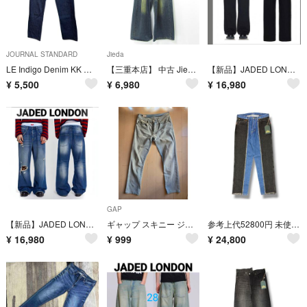
JOURNAL STANDARD
Jieda
LE Indigo Denim KK デニム 22030053202010 インディゴ 31
【三重本店】 中古 Jieda | ジエダ ジップフライデニムパンツ ブルー インディゴ サイズ：XL 【107】
【新品】JADED LONDON LDN COLOSSUS バギーデニム 30
¥
5,500
¥
6,980
¥
16,980
GAP
【新品】JADED LONDON Colossus フレア バギーパンツ 30
ギャップ スキニー ジーンズ メンズ W29 L30 GAPデニム ライトブルー
参考上代52800円 未使用 The DUFFER N NEPHEWS DENIM PANTS REMAKE ジーンズ ザダファーアンドネフューズ DNS26P04 インディゴ M （19201M）
¥
16,980
¥
999
¥
24,800