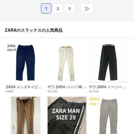
1
2
3
…
ZARAのスラックスの人気商品
ZARA メンズネイビー テーパードトラウザーズ リゾートパンツ ウエストゴム
ザラ ZARA パンツ 38 SKINNY FIT 白 ホワイト 無地 長ズボン
ザラ ZARA イージーパンツ スラックス ドローコード S ブラック 黒
¥499
¥2,100
¥3,700