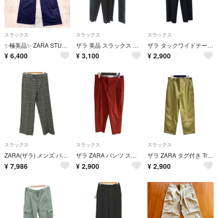
スラックス
スラックス
スラックス
✨極美品✨ ZARA STUDIO COLLECTION ワイドパンツ 21SS
ザラ 美品 スラックス パンツ 2点セット 黒 ブラック カーキ XL XXL
ザラ タックワイドテーパードパンツ XS チャコールブラック ハイウエスト
¥
6,400
¥
3,100
¥
2,900
スラックス
スラックス
スラックス
ZARA(ザラ) メンズ パンツ スラックス
ザラ ZARA パンツ スラックス 2タック S エンジ ■GY99
ザラ ZARA タグ付き Traveler ワイドパンツ スラックス ストレッチ
¥
7,986
¥
2,900
¥
2,900