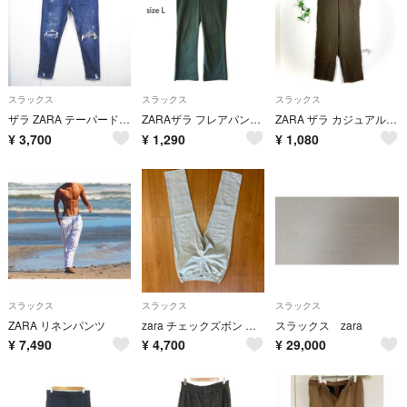
スラックス
スラックス
スラックス
ザラ ZARA テーパード デニム 5P パンツ ストレッチ 38 ブルー
ZARAザラ フレアパンツ スラックス モスグリーン 深緑 美脚パンツ L
ZARA ザラ カジュアルパンツ(M相当)ブラウン イージー ストレート
¥
3,700
¥
1,290
¥
1,080
スラックス
スラックス
スラックス
ZARA リネンパンツ
zara チェックズボン メンズ 32
スラックス zara
¥
7,490
¥
4,700
¥
29,000