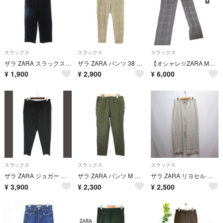
スラックス
スラックス
スラックス
ザラ ZARA スラックス パンツ 黒 ブラック XL ■OOM
ザラ ZARA パンツ 38 ベージュ チェック柄 長ズボン /MN43
【オシャレ☆ZARA MAN】茶 グレー チェックパンツ サイズM
¥
1,900
¥
2,900
¥
6,000
スラックス
スラックス
スラックス
ザラ ZARA ジョガー パンツ イージー ロング ゴムウエスト ブラック L
ザラ ZARA パンツ M カーキ 無地 /MD ■GY20
ザラ ZARA リヨセル イージー パンツ L ライトベージュ ウエストゴム
¥
3,900
¥
2,300
¥
2,500