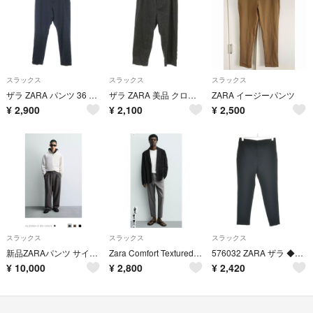
スラックス
スラックス
スラックス
ザラ ZARA パンツ 36 紺 ネイビー 無地 フルレングス チェック柄
ザラ ZARA 美品 クロップドパンツ スラックス L チャコールグレー
ZARA イージーパンツ
¥
2,900
¥
2,100
¥
2,500
スラックス
スラックス
スラックス
新品ZARAパンツ サイズxl
Zara Comfort Textured Chino Trousers 30
576032 ZARA ザラ ◆スラックス パンツ ストレッチ サイズM メンズ ダークネイビー
¥
10,000
¥
2,800
¥
2,420