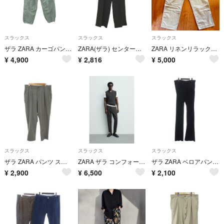
スラックス
スラックス
スラックス
ザラ ZARA カーゴパンツ ジョガーパンツ ロング丈 L カーキ 無地
ZARA(ザラ) センタープレス ワイドスラックス パンツ メンズ パンツ
ZARA リネンリラックスフィットパンツ メンズ
¥
4,900
¥
2,816
¥
5,000
スラックス
スラックス
スラックス
ザラ ZARA パンツ スラックス テーパード タック 34 グレー /AH9
ZARA ザラ コンフォートテクスチャー チノパンツ パンツ/36/29☆新品
ザラ ZARA ベロアパンツ 黒 ブラック XXL ■OOM
¥
2,900
¥
6,500
¥
2,100