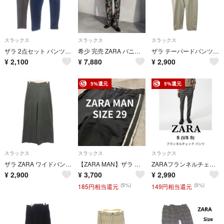
スラックス
スラックス
スラックス
ザラ 2点セット パンツ スラックス チェック 青 茶 M 30 ■OOM
希少 完売 ZARA バニー ジャカード ズボン ウサギ 刺繍 総柄 M
ザラ テーパードパンツ 34 ベージュ プリーツ 無地 /SH ■GY70
¥
2,100
¥
7,880
¥
2,900
5%還元
5%還元
スラックス
スラックス
スラックス
ザラ ZARA ワイドパンツ ロング丈 XS チャコールグレー /SY69
【ZARA MAN】ザラ マン サイドライン アンクルテーパードパンツ ブラック USA 29 イージーパンツ トラウザーパンツ
ZARAフランネルチェックパンツ
¥
2,900
¥
3,700
¥
2,990
(5%)
(5%)
185円相当還元
149円相当還元