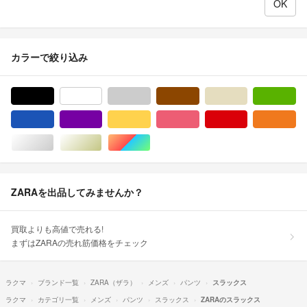
カラーで絞り込み
ブラック/黒色系
ホワイト/白色系
グレー/灰色系
ブラウン/茶色系
ベージュ系
グ
ブルー・ネイビー/青色系
パープル/紫色系
イエロー/黄色系
ピンク/桃色系
レッド/赤色系
オ
シルバー/銀色系
ゴールド/金色系
マルチカラー
ZARAを出品してみませんか？
買取よりも高値で売れる!
まずはZARAの売れ筋価格をチェック
ラクマ
ブランド一覧
ZARA（ザラ）
メンズ
パンツ
スラックス
ラクマ
カテゴリ一覧
メンズ
パンツ
スラックス
ZARAのスラックス