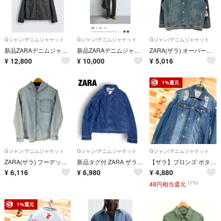
Gジャン/デニムジャケット
Gジャン/デニムジャケット
Gジャン/デニムジャケット
新品ZARAデニムジャケット
新品ZARAデニムジャケット
ZARA(ザラ) オーバーサイズ ウオッシュ加工 デニム ジャケット メンズ
¥
12,800
¥
10,000
¥
5,016
1%還元
Gジャン/デニムジャケット
Gジャン/デニムジャケット
Gジャン/デニムジャケット
ZARA(ザラ) フーデット デニムジャケット メンズ アウター ジャケット
新品タグ付 ZARA ザラ デニムジャケット インディゴ L ラグラン トルコ製
【ザラ】ブロンズ ボタン ハード ダメージ デニムジャケット M 紺インディゴ
¥
6,116
¥
6,980
¥
4,880
(1%)
48円相当還元
1%還元