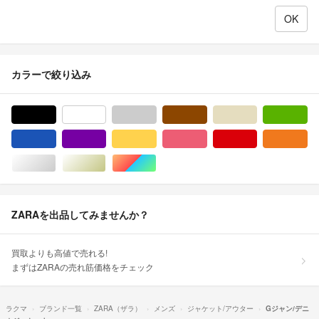
カラーで絞り込み
ブラック/黒色系
ホワイト/白色系
グレー/灰色系
ブラウン/茶色系
ベージュ系
グ
ブルー・ネイビー/青色系
パープル/紫色系
イエロー/黄色系
ピンク/桃色系
レッド/赤色系
オ
シルバー/銀色系
ゴールド/金色系
マルチカラー
ZARAを出品してみませんか？
買取よりも高値で売れる!
まずはZARAの売れ筋価格をチェック
ラクマ
ブランド一覧
ZARA（ザラ）
メンズ
ジャケット/アウター
Gジャン/デニ