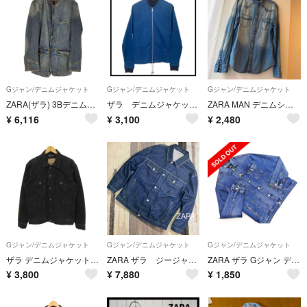
Gジャン/デニムジャケット
Gジャン/デニムジャケット
Gジャン/デニムジャケット
ZARA(ザラ) 3Bデニムテーラードジャケット メンズ アウター ジャケット
ザラ デニムジャケット ジップアップ ブルゾン インディゴ 長袖 S
ZARA MAN デニムシャツ スタッズ装飾 ウエスタンシャツ メンズ L
¥
6,116
¥
3,100
¥
2,480
Gジャン/デニムジャケット
Gジャン/デニムジャケット
Gジャン/デニムジャケット
ザラ デニムジャケット Gジャン コットン100% アウター 黒 メンズ USA Mサイズ ブラック ZARA
ZARA ザラ ジージャン デニムジャケット サイズXL オーバーサイズ
ZARA ザラ Gジャン デニム ジャケット sizeXL/青 ■◇ メンズ
¥
3,800
¥
7,880
¥
1,850