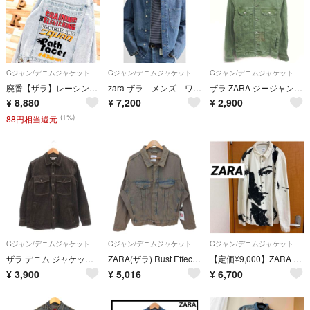
Gジャン/デニムジャケット
Gジャン/デニムジャケット
Gジャン/デニムジャケット
廃番【ザラ】レーシング パッチ ロゴ ブリーチ デニム ジャケット M 青×赤
zara ザラ メンズ ワーク ポケット デニムジャケット ボタン 襟 L〜XL
ザラ ZARA ジージャン Gジャン デニム ジャケット ウォッシュ加工 S 緑
¥
8,880
¥
7,200
¥
2,900
(1%)
88円相当還元
Gジャン/デニムジャケット
Gジャン/デニムジャケット
Gジャン/デニムジャケット
ザラ デニム ジャケット Gジャン アウター S インディゴブラック 胸ポケット
ZARA(ザラ) Rust Effect Denim Jean Jacket
【定価¥9,000】ZARA ホワイトデニムジャケット
¥
3,900
¥
5,016
¥
6,700