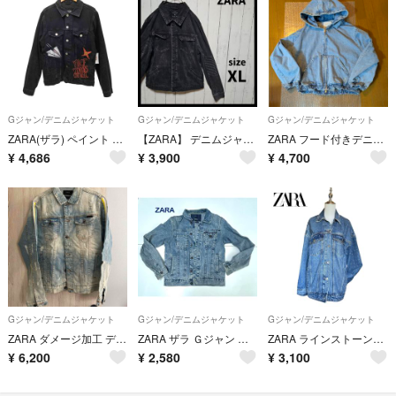
Gジャン/デニムジャケット
Gジャン/デニムジャケット
Gジャン/デニムジャケット
ZARA(ザラ) ペイント ダメージ加工 デニムジャケット メンズ アウター
【ZARA】 デニムジャケット エルボーギャザー F678
ZARA フード付きデニムジャケット Lサイズ
¥
4,686
¥
3,900
¥
4,700
Gジャン/デニムジャケット
Gジャン/デニムジャケット
Gジャン/デニムジャケット
ZARA ダメージ加工 デニムジャケット
ZARA ザラ Ｇジャン デニムジャケット メンズ Mサイズ
ZARA ラインストーンスタッズデニムジャケット y2k サブカル サイズM
¥
6,200
¥
2,580
¥
3,100