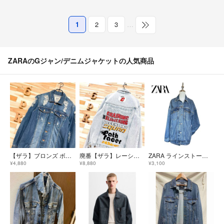
1
2
3
…
ZARAのGジャン/デニムジャケットの人気商品
【ザラ】ブロンズ ボタン ハード ダメージ デニムジャケット M 紺インディゴ
廃番【ザラ】レーシング パッチ ロゴ ブリーチ デニム ジャケット M 青×赤
ZARA ラインストーンスタッズデニムジャケット y2k サブカル サイズM
¥4,880
¥8,880
¥3,100