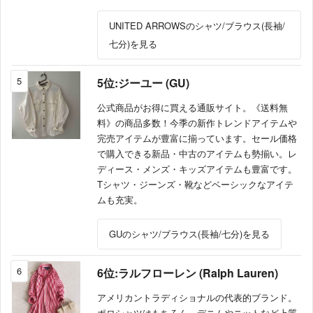
UNITED ARROWSのシャツ/ブラウス(長袖/
七分)を見る
5
5位:ジーユー (GU)
公式商品がお得に買える通販サイト。《送料無
料》の商品多数！今季の新作トレンドアイテムや
完売アイテムが豊富に揃っています。セール価格
で購入できる新品・中古のアイテムも勢揃い。レ
ディース・メンズ・キッズアイテムも豊富です。
Tシャツ・ジーンズ・靴などベーシックなアイテ
ムも充実。
GUのシャツ/ブラウス(長袖/七分)を見る
6
6位:ラルフローレン (Ralph Lauren)
アメリカントラディショナルの代表的ブランド。
ポロシャツはもちろん、デニムやニットなど上質