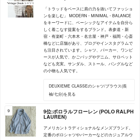
「トラッドをベースに肩の力を抜いてファッショ
ンを楽しむ」 MODERN・MINIMAL・BALANCE
をキーワードに、ベーシックなアイテムを自分ら
しく着こなす提案をするブランド。表参道・新
宿・有楽町・六本木・名古屋・神戸・福岡・心斎
橋などに店舗があり、ブログやインスタグラムで
も注目されています。シャツ、パーカー、ワンピ
ースが人気で、かごバッグやデニム、サロペット
なども充実。サンダル、ストール、バングルなど
の小物も人気です。
DEUXIEME CLASSEのシャツ/ブラウス(長
袖/七分)を見る
9
9位:ポロラルフローレン (POLO RALPH
LAUREN)
アメリカントラディショナルなメンズブランド。
定番のポロシャツやパーカーなどのカジュアルウ