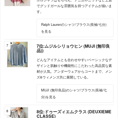
でグッドガールな雰囲気を持つアイテムが揃いま
す。
Ralph Laurenのシャツ/ブラウス(長袖/七分)
を見る
7
7位:ムジルシリョウヒン (MUJI (無印良
品))
どんなアイテムとも合わせやすいベーシックなデ
ザインと肌触りや機能性にこだわった高品質な素
材が人気。アンダーウェアからコートまで、メン
ズ&ウィメンズ共に展開している。
MUJI (無印良品)のシャツ/ブラウス(長袖/七
分)を見る
8
8位:ドゥーズィエムクラス (DEUXIEME
CLASSE)