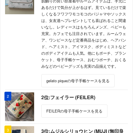
肌触りの良い部屋着やルームアイテムは、手元に
あるだけで気分が上がるはず。見ているだけで楽
しくなるフワフワモコモコのパジャマやソックス
は、女友達へプレゼントしても喜ばれること間違
いなし。レディースはもちろんメンズ、ベビーも
充実。カフェでも注目されています。ルームウェ
ア、ワンピースなど定番商品をはじめ、ヘアバン
ド、ヘアミスト、アイマスク、ボディミストなど
のボディアイテムも人気。他にもポーチ、ブラン
ケット、母子手帳ケース、おむつポーチ、おくる
みなどのベビーグッズも充実の品揃えです。
gelato piqueの母子手帳ケースを見る
2
2位:フェイラー (FEILER)
FEILERの母子手帳ケースを見る
3
3位:ムジルシリョウヒン (MUJI (無印良