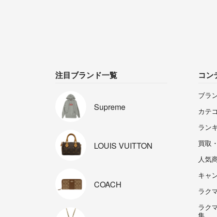
注目ブランド一覧
コン
ブラ
Supreme
カテ
ラン
買取
LOUIS
VUITTON
人気
キャ
COACH
ラクマp
ラク
集