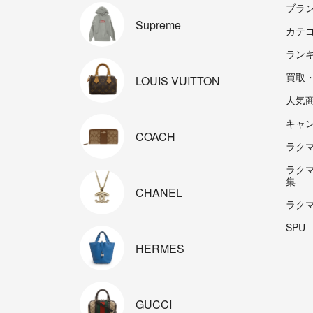
ブラ
Supreme
カテ
ラン
買取
LOUIS
VUITTON
人気
キャ
COACH
ラクマp
ラク
集
CHANEL
ラク
SPU
HERMES
GUCCI