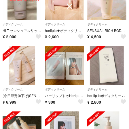
ボディクリーム
ボディクリーム
ボディクリーム
HLT センシュアルリッチ ボディクリーム
herlipto★ボディクリーム★ポーチセット★定価5,800円★フェイバリット
SENSUAL RICH BODY CREAM
¥
2,000
¥
2,600
¥
4,500
ボディクリーム
ボディクリーム
ボディクリーム
(今日限定値下げ)SENSUAL RICH ボディクリーム＋バーム
ハーリップトゥHerliptoのボディクリーム・日焼け止め
her lip toボディクリーム
¥
6,999
¥
300
¥
2,800