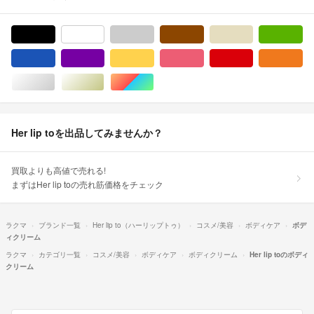
ブラック/黒色系
ホワイト/白色系
グレー/灰色系
ブラウン/茶色系
ベージュ系
グ
ブルー・ネイビー/青色系
パープル/紫色系
イエロー/黄色系
ピンク/桃色系
レッド/赤色系
オ
シルバー/銀色系
ゴールド/金色系
マルチカラー
Her lip toを出品してみませんか？
買取よりも高値で売れる!
まずはHer lip toの売れ筋価格をチェック
ラクマ
ブランド一覧
Her lip to（ハーリップトゥ）
コスメ/美容
ボディケア
ボデ
ィクリーム
ラクマ
カテゴリ一覧
コスメ/美容
ボディケア
ボディクリーム
Her lip toのボディ
クリーム