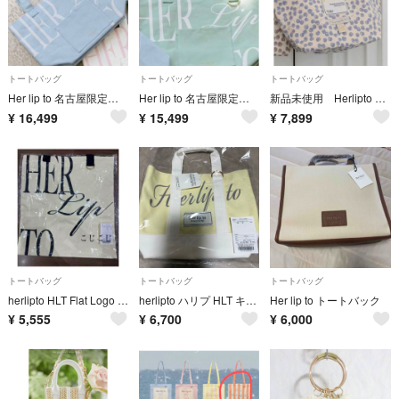
トートバッグ
トートバッグ
トートバッグ
Her lip to 名古屋限定 ロゴトートバッグ Baby Blue ブルー
Her lip to 名古屋限定 ロゴトートバッグ ミントグリーン mint
新品未使用 Herlipto Cherry Tote Bag Misty Blue
¥
16,499
¥
15,499
¥
7,899
トートバッグ
トートバッグ
トートバッグ
herlipto HLT Flat Logo Tote
herlipto ハリプ HLT キャンバス ミニ トート バック イエロー 黄
Her lip to トートバック
¥
5,555
¥
6,700
¥
6,000