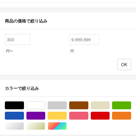
商品の価格で絞り込み
円〜
円
カラーで絞り込み
ブラック/黒色系
ホワイト/白色系
グレー/灰色系
ブラウン/茶色系
ベージュ系
グ
ブルー・ネイビー/青色系
パープル/紫色系
イエロー/黄色系
ピンク/桃色系
レッド/赤色系
オ
シルバー/銀色系
ゴールド/金色系
マルチカラー