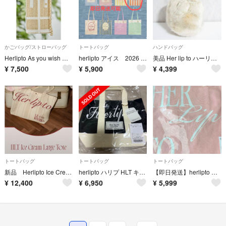
かごバッグ/ストローバッグ
トートバッグ
ハンドバッグ
Herlipto As you wish Mini Bag ノベルティ カゴバッグ
herlipto アイス 2026 オレンジ トートHLT Ice Cream Tote herlipto アイス トート
美品 Her lip to ハーリップトゥ ファーバッグ ハンドバッグ ベージュ レディース 古着 中古 USED
¥
7,500
¥
5,900
¥
4,399
トートバッグ
トートバッグ
トートバッグ
新品 Herlipto Ice Cream Large Tote beige
herlipto ハリプ HLT キャンバス ミニ トート バック ブラック 黒
【即日発送】herlipto HLT Flat Logo Tote トートバッグ
¥
12,400
¥
6,950
¥
5,999