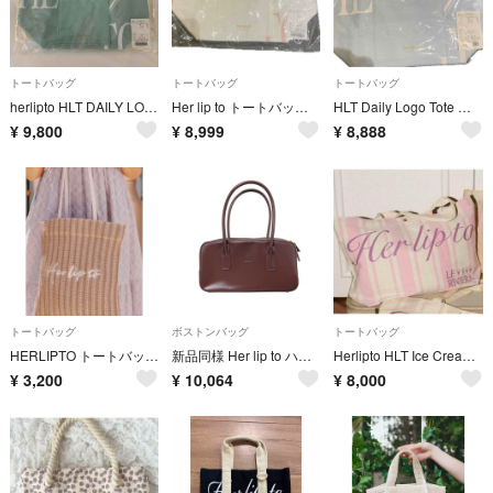
トートバッグ
トートバッグ
トートバッグ
herlipto HLT DAILY LOGO TOTE mint
Her lip to トートバッグ milky pink ハリプ 名古屋限定
HLT Daily Logo Tote 名古屋限定 トート ハリプ ブルー Blue
¥
9,800
¥
8,999
¥
8,888
トートバッグ
ボストンバッグ
トートバッグ
HERLIPTO トートバッグ ノベルティ
新品同様 Her lip to ハーリップトゥ Trois Logo Mini Boston Bag ミニボストンバッグ エスプレッソ ブラウン レディース 古着 中古 USED
Herlipto HLT Ice Cream Large Tote ピンク トートバッグ
¥
3,200
¥
10,064
¥
8,000