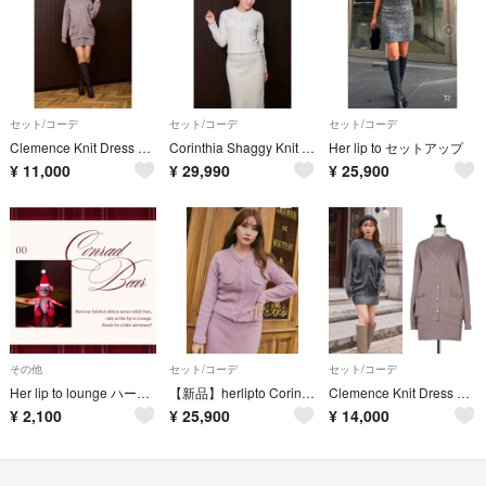
セット/コーデ
セット/コーデ
セット/コーデ
Clemence Knit Dress Set
Corinthia Shaggy Knit Set herlipto ホリデー
Her lip to セットアップ
¥
11,000
¥
29,990
¥
25,900
その他
セット/コーデ
セット/コーデ
Her lip to lounge ハーリップ コンラッドベア🎄
【新品】herlipto Corinthia Shaggy Knit Set S
Clemence Knit Dress Set
¥
2,100
¥
25,900
¥
14,000