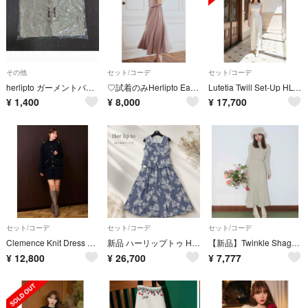
その他
セット/コーデ
セット/コーデ
herlipto ガーメントバッグ
♡試着のみHerlipto Easy-Summer Set mauve Sサイズ
Lutetia Twill Set-Up HLT 白 アイボリー
¥
1,400
¥
8,000
¥
17,700
セット/コーデ
セット/コーデ
セット/コーデ
Clemence Knit Dress Set
新品 ハーリップトゥ Her rip to Martigues Jacquard Vest Set
【新品】Twinkle Shaggy KnitTop&Mermaid Skirt
¥
12,800
¥
26,700
¥
7,777