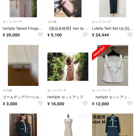
セット/コーデ
その他
セット/コーデ
herlipto Tweed Fringed Summer Set
【新品未使用】Her lip to チェリー柄 ボトルカバー
Lutetia Twill Set-Up [S] navy
¥
20,000
¥
5,100
¥
24,444
その他
セット/コーデ
セット/コーデ
ゴールデンアワー☆ルームミスト
Herlipto セットアップ
herlipto セットアップ Mサイズ
¥
3,000
¥
16,000
¥
12,000