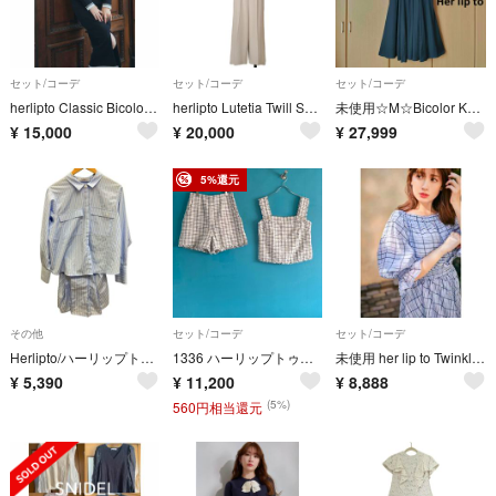
セット/コーデ
セット/コーデ
セット/コーデ
herlipto Classic Bicolor Knit Set HLT
herlipto Lutetia Twill Set-Up
未使用☆M☆Bicolor Knit Dress Set☆Her lip to
¥
15,000
¥
20,000
¥
27,999
5%還元
その他
セット/コーデ
セット/コーデ
Herlipto/ハーリップトゥー/ストライプシャツ/オールインワン/ブルー/サイズM/レディース/FG0169
1336 ハーリップトゥ ル リヴィエラ セットアップ M ツイード調 未使用品
未使用 her lip to Twinkle Plaid Set Up
¥
5,390
¥
11,200
¥
8,888
(5%)
560円相当還元