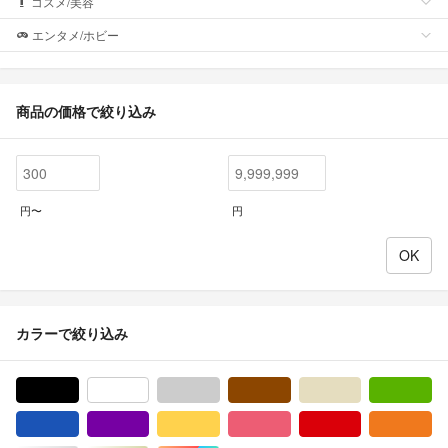
コスメ/美容
エンタメ/ホビー
商品の価格で絞り込み
円〜
円
カラーで絞り込み
ブラック/黒色系
ホワイト/白色系
グレー/灰色系
ブラウン/茶色系
ベージュ系
グ
ブルー・ネイビー/青色系
パープル/紫色系
イエロー/黄色系
ピンク/桃色系
レッド/赤色系
オ