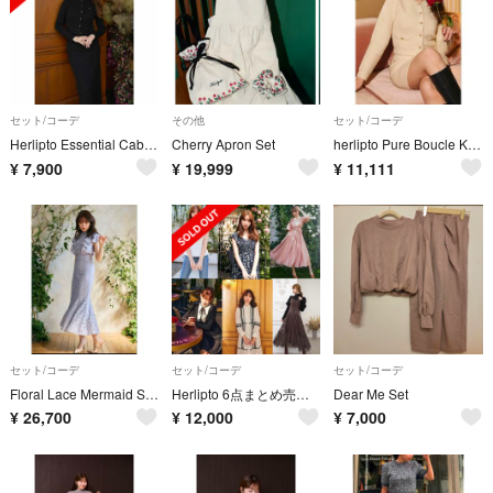
セット/コーデ
その他
セット/コーデ
Herlipto Essential Cable Knit Skirt set
Cherry Apron Set
herlipto Pure Boucle Knit Set
¥
7,900
¥
19,999
¥
11,111
セット/コーデ
セット/コーデ
セット/コーデ
Floral Lace Mermaid Skirt Ruffled Top セットアップ
Herlipto 6点まとめ売り(定価7万円〜)
Dear Me Set
¥
26,700
¥
12,000
¥
7,000