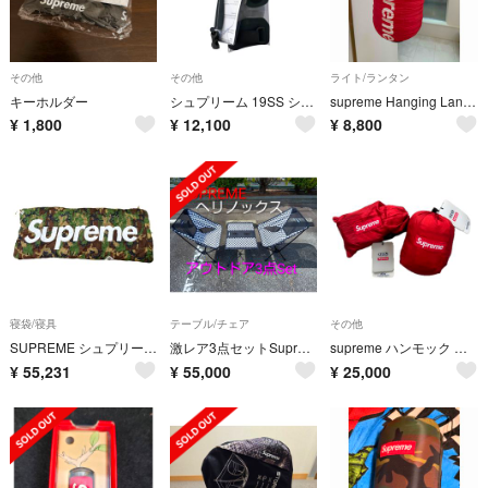
その他
その他
ライト/ランタン
キーホルダー
シュプリーム 19SS シールライン ディスカバリー ドライ バッグ 5L 黒●
supreme Hanging Lantern シュプリームランタン
¥
1,800
¥
12,100
¥
8,800
寝袋/寝具
テーブル/チェア
その他
SUPREME シュプリーム × THE NORTH FACE ノースフェイス Dolomite Sleeping Bag 封筒型シュラフ 寝袋 NC ニュートープカモ 正規品 / 41225
激レア3点セットSupreme × Helinox チェアーワン 2脚 ＆ テー
supreme ハンモック 未使用
¥
55,231
¥
55,000
¥
25,000