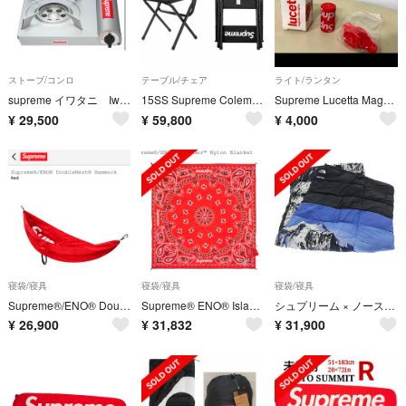
ストーブ/コンロ
テーブル/チェア
ライト/ランタン
supreme イワタニ Iwatani ガスコンロ
15SS Supreme Coleman Folding Chair 2脚セット
Supreme Lucetta Magnetic Bike Lights 赤
¥
29,500
¥
59,800
¥
4,000
寝袋/寝具
寝袋/寝具
寝袋/寝具
Supreme®/ENO® DoubleNest® Hammock
Supreme® ENO® Islander™ Nylon Blanket
シュプリーム × ノースフェイス 17AW マウンテン ヌプシ ブランケット▲■
¥
26,900
¥
31,832
¥
31,900