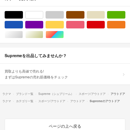
ブラック/黒色系
ホワイト/白色系
グレー/灰色系
ブラウン/茶色系
ベージュ系
グ
ブルー・ネイビー/青色系
パープル/紫色系
イエロー/黄色系
ピンク/桃色系
レッド/赤色系
オ
シルバー/銀色系
ゴールド/金色系
マルチカラー
Supremeを出品してみませんか？
買取よりも高値で売れる!
まずはSupremeの売れ筋価格をチェック
ラクマ
ブランド一覧
Supreme（シュプリーム）
スポーツ/アウトドア
アウトドア
ラクマ
カテゴリ一覧
スポーツ/アウトドア
アウトドア
Supremeのアウトドア
ページの上へ戻る