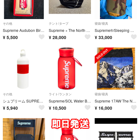
その他
テント/タープ
寝袋/寝具
Supreme Audubon Bird Call Red シュプリーム オーデ
Supreme × The North Face テント
Supreme®/Sleeping Mat camo カモ柄
¥
5,500
¥
28,000
¥
33,000
その他
ライト/ランタン
寝袋/寝具
シュプリーム SUPREME 19SS シグ ウォーター ボトル 水筒 1L赤
Supreme/SOL Water Bottle Lantern シュプリーム
Supreme 17AW The North Face ブランケット
¥
5,940
¥
10,500
¥
16,000