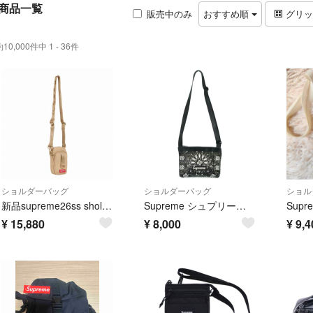
商品一覧
販売中のみ
おすすめ順
グリ
約10,000件中 1 - 36件
ショルダーバッグ
ショルダーバッグ
ショル
新品supreme26ss sholder bag正規品 送料無料
Supreme シュプリーム ショルダーバッグ 黒 【古着】【中古】【送料無料】
¥
15,880
¥
8,000
¥
9,4