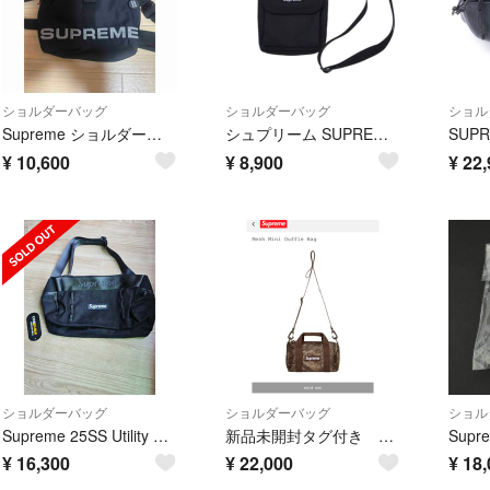
ショルダーバッグ
ショルダーバッグ
ショル
Supreme ショルダーバッグ ブラック
シュプリーム SUPREME 19AW ショルダーバッグ サコッシュ ブラック
¥
10,600
¥
8,900
¥
22,
ショルダーバッグ
ショルダーバッグ
ショル
Supreme 25SS Utility Bag "Black" 美品
新品未開封タグ付き 付属品完備 シュプリーム mesh duffle bag
¥
16,300
¥
22,000
¥
18,