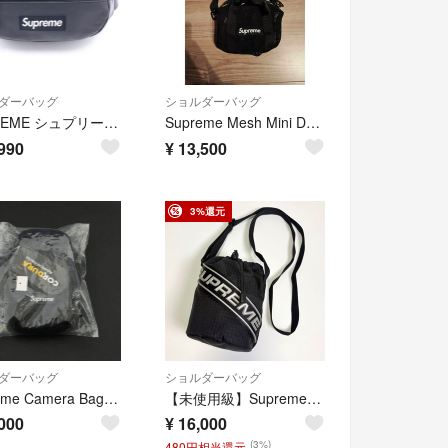
ダーバッグ
ショルダーバッグ
SUPREME シュプリーム 23AW Leather Waist Bag ボックスロゴ レザー ウェスト バッグ ブラック
Supreme Mesh Mini Duffle Bag "Black" 美品
990
¥
13,500
3%還元
ダーバッグ
ショルダーバッグ
Supreme Camera Bag + Mini Pouch バッグ ポーチ
【未使用級】Supreme シュプリーム Small Cinch Pouch スモール シンチ ポーチ ショルダーバッグ ブラック
000
¥
16,000
(3%)
480円相当還元