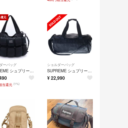
%還元
ダーバッグ
ショルダーバッグ
SUPREME シュプリーム 25SS Marithe + Francois Girbaud Pokachu Puffer Tote Bag マリテ フランソワ ジルボー ポカチュウ パファー トートバッグ ハンドバッグ ブラック
SUPREME シュプリーム ×THE NORTH FACE 19SS Arc Logo Small Base Camp Duffle Bag ザノースフェイス アーチロゴ スモール キャンプ ダッフル バッグ ブラック NF0A3KZ6
490
¥
22,990
(1%)
円相当還元