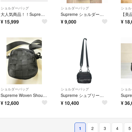
ショルダーバッグ
ショルダーバッグ
ショル
大人気商品！！Supreme × THE NORTH FACE ボディバッグ シルバー
Supreme ショルダーバッグ カモ
¥
15,999
¥
9,000
¥
18,
ショルダーバッグ
ショルダーバッグ
ショル
Supreme Woven Shoulder Bag Black 美品
Supreme シュプリーム ショルダーバッグ 黒 【古着】【中古】【送料無料】
¥
12,600
¥
10,400
¥
36,
1
2
3
4
5