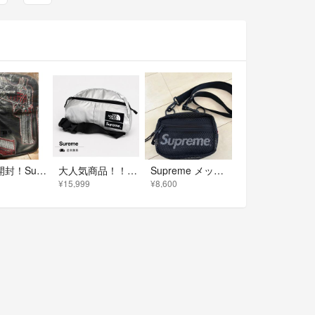
新品未開封！Supreme シュプリーム Guns Embroidered Leather Bag
大人気商品！！Supreme × THE NORTH FACE ボディバッグ シルバー
Supreme メッシュ ポーチ ブラック
¥15,999
¥8,600