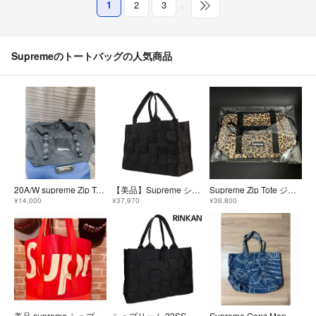
1
2
3
…
Supremeのトートバッグの人気商品
20A/W supreme Zip Tote Bag シュプリーム 美品
【美品】Supreme シュプリーム バッグ ブラック 黒 23SS ジャガードロゴ柄 ウーブン ラージ トートバッグ Woven Large Tote Bag ブランド カバン【メンズ】【中古】
Supreme Zip Tote ジップ トート バッグ レオパード ヒョウ柄
¥14,000
¥37,970
¥36,800
美品 supreme シュプリーム raffia tote bag red
シュプリーム 23SS Woven Large Tote ウーヴンラージトートバッグ メンズ LARGE
Supreme Gonz Map Denim Tote bag