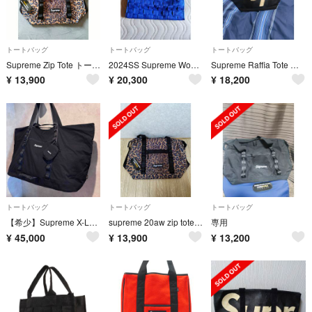
トートバッグ
トートバッグ
トートバッグ
Supreme Zip Tote トートバッグ レオパード 美品
2024SS Supreme Woven Tote ウーブン トート バッグ
Supreme Raffia Tote ブラック トートバッグ 美品
¥
13,900
¥
20,300
¥
18,200
トートバッグ
トートバッグ
トートバッグ
【希少】Supreme X-Large Tote Bag + Utility Pouch トートバッグ ユーティリティポーチ 黒
supreme 20aw zip tote bag leopard 美品
専用
¥
45,000
¥
13,900
¥
13,200