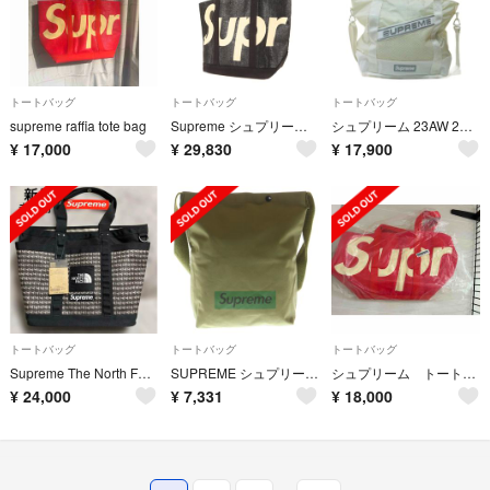
トートバッグ
トートバッグ
トートバッグ
supreme raffia tote bag
Supreme シュプリーム バッグ ブラック 黒 | 20SS ブランドロゴ ラフィア トートバッグ(Raffia Tote) 【メンズ】【中古】
シュプリーム 23AW 2WAY ナイロン トートバッグ ショルダーバッグ 白
¥
17,000
¥
29,830
¥
17,900
トートバッグ
トートバッグ
トートバッグ
Supreme The North Faceトートバッグ
SUPREME シュプリーム ボックスロゴ ノベルティ ショルダーバッグ カーキ
シュプリーム トートバック 新品
¥
24,000
¥
7,331
¥
18,000