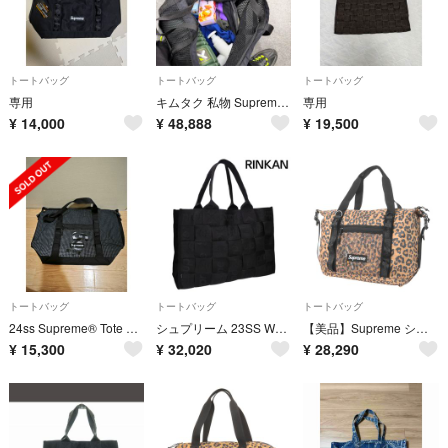
トートバッグ
トートバッグ
トートバッグ
専用
キムタク 私物 Supreme 25 Mesh Tote Bag トートバッグ
専用
¥
14,000
¥
48,888
¥
19,500
トートバッグ
トートバッグ
トートバッグ
24ss Supreme® Tote Bag トートバッグ 美品
シュプリーム 23SS Woven Large Tote ウーヴンラージトートバッグ メンズ LARGE
【美品】Supreme シュプリーム バッグ レオパード | 20AW レオパード柄 ジップ トートバッグ (Zip Tote) | ブランド カバン ボックスロゴ【メンズ】【中古】
¥
15,300
¥
32,020
¥
28,290