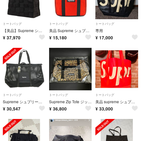
トートバッグ
トートバッグ
トートバッグ
【美品】Supreme シュプリーム バッグ ブラック 黒 23SS ジャガードロゴ柄 ウーブン ラージ トートバッグ Woven Large Tote Bag ブランド カバン【メンズ】【中古】
美品 Supreme シュプリーム ポーラテック フリース トートバッグ 18AW レッド/ブラック S2607-k143
専用
¥
37,970
¥
15,180
¥
17,000
トートバッグ
トートバッグ
トートバッグ
Supreme シュプリーム 25SS Mesh Tote Bag メッシュ トートバッグ ブラック系【極上美品】【中古】
Supreme Zip Tote ジップ トート バッグ レオパード ヒョウ柄
美品 supreme シュプリーム raffia tote bag red
¥
30,547
¥
36,800
¥
33,000