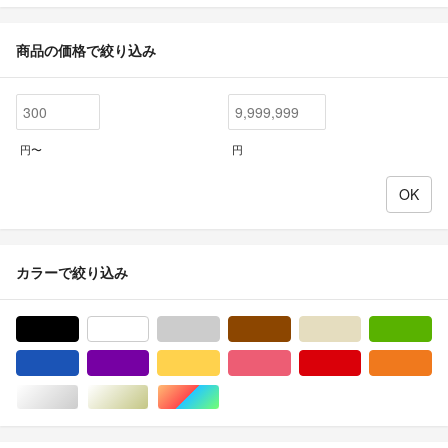
商品の価格で絞り込み
円〜
円
カラーで絞り込み
ブラック/黒色系
ホワイト/白色系
グレー/灰色系
ブラウン/茶色系
ベージュ系
グ
ブルー・ネイビー/青色系
パープル/紫色系
イエロー/黄色系
ピンク/桃色系
レッド/赤色系
オ
シルバー/銀色系
ゴールド/金色系
マルチカラー