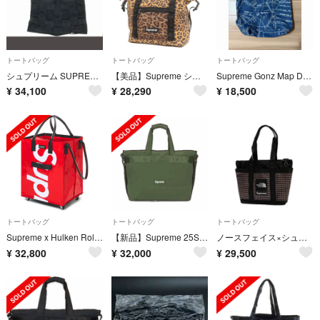
トートバッグ
トートバッグ
トートバッグ
シュプリーム SUPREME 23SS ウーブン ラージ トート バッグ 黒
【美品】Supreme シュプリーム バッグ | 20AW レオパード柄 ジップ トートバッグ (Zip Tote) | ブランド カバン【メンズ】【中古】
Supreme Gonz Map Denim Tote bag
¥
34,100
¥
28,290
¥
18,500
トートバッグ
トートバッグ
トートバッグ
Supreme x Hulken Rolling Tote Bag "Red"
【新品】Supreme 25SS Tote Bag
ノースフェイス×シュプリーム トートバッグ
¥
32,800
¥
32,000
¥
29,500