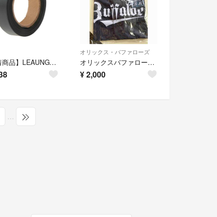
オリックス・バファローズ
【新着商品】LEAUNGYOOシームテープ シームテープ テント 水漏れを補修で
オリックスバファローズ 8/3配布 夏の陣ユニフォーム
38
¥
2,000
…