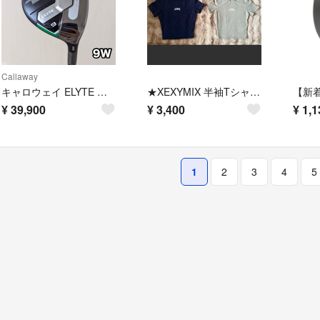
Callaway
キャロウェイ ELYTE MAX FAST 9W エリート ナインウッド
★XEXYMIX 半袖Tシャツ ア ネイビー・グレージュ Sサイズ★
¥
39,900
¥
3,400
¥
1,1
1
2
3
4
5