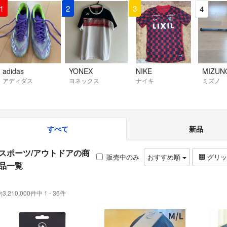
1
2
3
4
adidas
YONEX
NIKE
MIZUN
アディダス
ヨネックス
ナイキ
ミズノ
すべて
新品
スポーツ/アウトドアの商
販売中のみ
おすすめ順
グリ
品一覧
3,210,000件中 1 - 36件