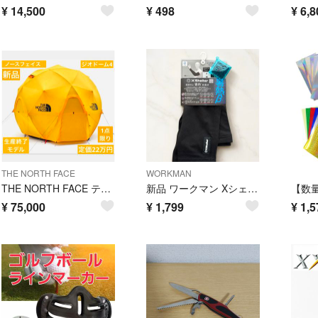
¥
14,500
¥
498
¥
6,8
THE NORTH FACE
WORKMAN
THE NORTH FACE テント ジオドーム 4 GEODOME 4 サフラ
新品 ワークマン Xシェルター 暑熱β アームスリーブ ブラック 冷感UV
¥
75,000
¥
1,799
¥
1,5