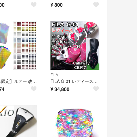
00
¥
800
FILA
【数量限定】ルアー 改造 用 ホログラムシール 目玉シール アイシール 魚眼シー
FILA G-01 レディースゴルフセット 11本 右 チッパー・CB付
74
¥
34,800