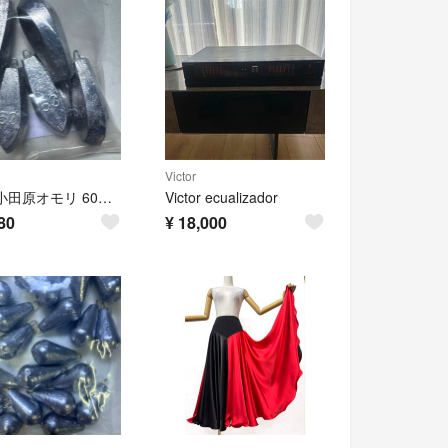
Victor
六角 小田原オモリ 60号 5個入り 釣り 鉛
Victor ecualizador
80
¥
18,000