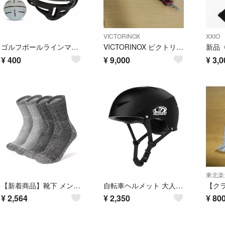
VICTORINOX
XXIO
ゴルフボールラインマーカー
VICTORINOX ビクトリノックス レンジャーグリップ78 0.9663.MC
¥
400
¥
9,000
¥
3,0
【新着商品】靴下 メンズ ウール 厚手 冬用 ウールソックス 登山用靴下 防寒
自転車ヘルメット 大人用 ヘルメット スポーツヘルメット CE安全規格 軽量
¥
2,564
¥
2,350
¥
80