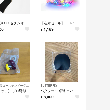
新品《XXIO ゼクシオ》ロゴ刺繍 ドライバー用ヘッドカバー
【在庫セール】LEDイルミネーションライト カーテンライト 窓飾り ストリップラ
00
¥
1,169
東北楽天ゴールデンイーグルス
BUTTERFLY
【クラッチ】 プロ野球マスコット めじるしアクセサリー
バタフライ 卓球 ラバー ディグニクス05 06040 ブラック(278) TA(1枚)
0
¥
8,000