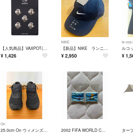
NIKE
le coq 
【人気商品】VAXPOT(バックスポット) スノーボード デッキパッド 5個組
【新品】NIKE ランニングキャップ 黒 ナイキ Dri-FIT M/L
ルコ
¥
1,426
¥
2,950
¥
1,5
On
25.0cm On ウィメンズ クラウドモンスター ヴォイド Black/Black 3WF10491043
2002 FIFA WORLD CUP ステッカー 2枚セット ぷくぷくシール