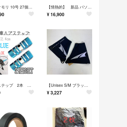
ナスオモリ 10号 27個入り 釣り 鉛 オモリ 錘 おもり ナス型オモリ
【情熱的】 新品 パソドブレ 社交ダンス フレア ロングスカート 赤黒R065
90
¥
16,900
ハブステップ 2本 ブルー 自転車 BMX サイクルパーツ 青 軽量 ギアガード
【Unisex S/M ブラック系】 Altra ( アルトラ ) トレイル ゲイター Trail Gaiter ウェア ウェア小物 ゲイター スパッツ z00060290 ゲイター スパッツ ウェア小物 ウェア
9
¥
3,227