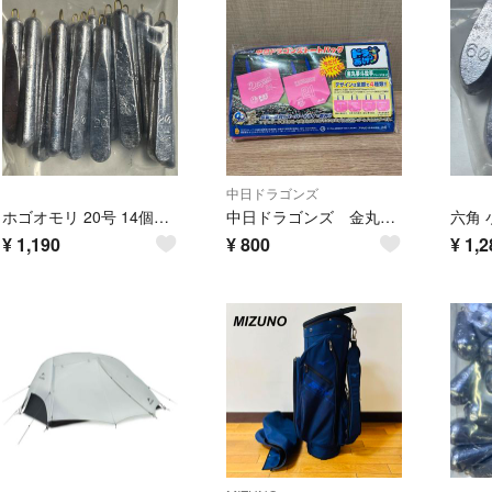
中日ドラゴンズ
ホゴオモリ 20号 14個入り 釣り オモリ 鉛 船釣り 錘 おもり
中日ドラゴンズ 金丸夢斗選手トートバッグ
¥
1,190
¥
800
¥
1,2