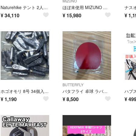
MIZUNO
Naturehike テント 2人用 ドームテント 超軽量 1.82kg 二重層
ほぼ未使用 MIZUNO ミズノ BR-X キャディバッグ ゴルフバッグ 送料込
¥
34,110
¥
15,980
¥
1,1
BUTTERFLY
ホゴオモリ 8号 34個入り 釣り 鉛 オモリ 錘 船釣り
バタフライ 卓球 ラバー ディグニクス05 06040 レッド(006) TA(1枚)
¥
1,190
¥
8,500
¥
49