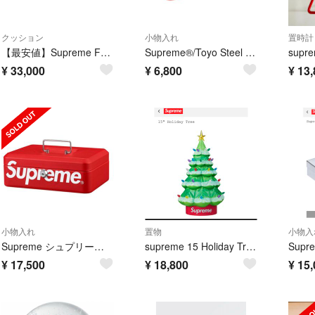
クッション
小物入れ
置時計
【最安値】Supreme Faux Fur Pillow 2026ss
Supreme®/Toyo Steel T-190 Mini Toolbox
¥
33,000
¥
6,800
¥
13,
小物入れ
置物
小物入
Supreme シュプリーム ロックボックス 金庫 ケースsupreme 赤
supreme 15 Holiday Tree 2025 Xmas
¥
17,500
¥
18,800
¥
15,