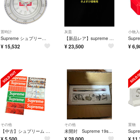
置時計
灰皿
小物入
Supreme シュプリーム SEIKO セイコー 25SS × Seiko Mai Alarm Clock セイコー マイ アラーム クロック 目覚まし時計 ウォッチ ホワイト系 シルバー系 10.4×9.7×5.5cm【新古品】【未使用】【中古】
【新品レア】supreme 08 灰皿 ash tray
¥
15,532
¥
23,500
¥
6,9
その他
その他
置物
【中古】シュプリーム Supreme ステッカー 13枚セット マルチカラー【メンズ】
未開封 Supreme 19ss Blood Lust Ceramic Box
¥
5,500
¥
28,000
¥
11,