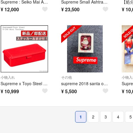
Supreme : Seiko Mai Alarm Clock 白 25SS
Supreme Small Ashtray Blue
¥
12,000
¥
23,500
¥
10,
小物入れ
その他
小物入
Supreme x Toyo Steel T-190 Mini Toolbox
supreme 2018 santa ornament Xmas シュプリーム
Supre
¥
10,999
¥
5,500
¥
10,
1
2
3
4
5