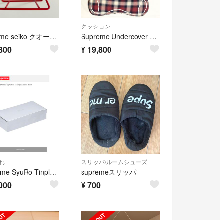
クッション
supreme seiko クオーツ デジタル置き時計
Supreme Undercover Bear Pillow クッション 枕
800
¥
19,800
れ
スリッパ/ルームシューズ
Supreme SyuRo Tinplate Box
supremeスリッパ
000
¥
700