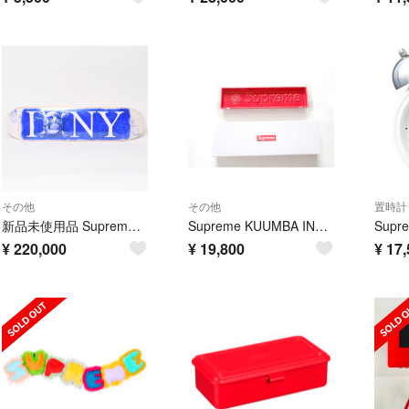
その他
その他
置時計
新品未使用品 Supreme×Andrei Molodkin シュプリーム×アンドレイモロドキン スケートボードデッキ ベージュ ブルー メープル材 中古 4b013511
Supreme KUUMBA INCENSE TRAYシュプリームクンバお香立て
¥
220,000
¥
19,800
¥
17,