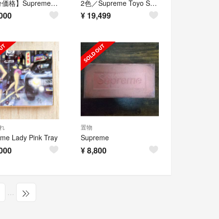
【処分価格】Supreme®/Leaktite 5-Gallon Bucket
2色／Supreme Toyo Steel T-190 Mini Toolbox
000
¥
19,499
れ
置物
me Lady Pink Tray
Supreme
000
¥
8,800
…