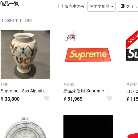
商品一覧
販売中のみ
おすすめ順
グリ
約1,000件中 1 - 36件
花瓶
その他
その他
Supreme 18ss Alphabet Vase アルファベットベース 花瓶
新品未使用 Supreme シュプリーム Supreme Woven Straw Mat レッド ホワイト ゴザ レジャーシート メンズ 603625 【中古】
¥
33,800
¥
51,969
¥
115