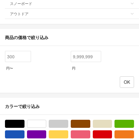
スノーボード
アウトドア
商品の価格で絞り込み
円〜
円
カラーで絞り込み
ブラック/黒色系
ホワイト/白色系
グレー/灰色系
ブラウン/茶色系
ベージュ系
グ
ブルー・ネイビー/青色系
パープル/紫色系
イエロー/黄色系
ピンク/桃色系
レッド/赤色系
オ