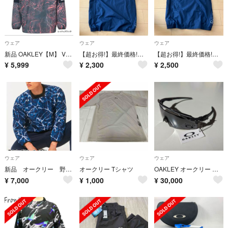
ウェア
ウェア
ウェア
新品 OAKLEY【M】 Vジャン 野球 ウィンドブレーカー オークリー
【超お得!】最終価格!オークリージャニア用野球ウェア
【超お得!】最終価格!オークリージャニア用野球ウェア
¥
5,999
¥
2,300
¥
2,500
ウェア
ウェア
ウェア
新品 オークリー 野球 トレーニングジャケット フルストレッチ
オークリー Tシャツ
OAKLEY オークリー エンコーダー スクエアード プリズムブラック
¥
7,000
¥
1,000
¥
30,000