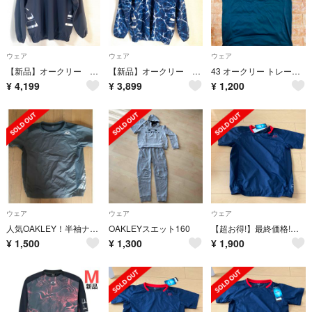
ウェア
ウェア
ウェア
【新品】オークリー ウインドブレーカー メンズ L 黒 ブラック OAKLEY
【新品】オークリー ウインドブレーカー メンズ L 野球 ブルー OAKLEY
43 オークリー トレーニングシャツ アンダーシャツ 野球 ウェア 鈴木誠也
¥
4,199
¥
3,899
¥
1,200
ウェア
ウェア
ウェア
人気OAKLEY！半袖ナイロンジャケット！160cm！野球！
OAKLEYスエット160
【超お得!】最終価格!オークリージュニア用野球ウェア
¥
1,500
¥
1,300
¥
1,900