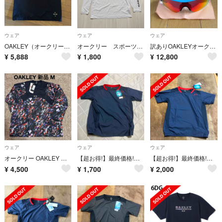
ウェア
ウェア
ウェア
OAKLEY（オークリー）半袖プルオーバー
オークリー スポーツTシャツ長袖 アンダーシャツ 白 Lサイズ 美品
訳ありOAKLEYオークリーRadarLockレーダーロックOO9206 中古
¥
5,888
¥
1,800
¥
12,800
ウェア
ウェア
ウェア
オークリー OAKLEY 野球ウェア メッシュ ロングスリーブ プルオーバー M
【超お得!】最終価格!オークリージュニア用野球ウェア
【超お得!】最終価格!オークリージュニア用野球ウェア
¥
4,500
¥
1,700
¥
2,000