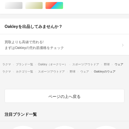
シルバー/銀色系
ゴールド/金色系
マルチカラー
Oakleyを出品してみませんか？
買取よりも高値で売れる!
まずはOakleyの売れ筋価格をチェック
ラクマ
ブランド一覧
Oakley（オークリー）
スポーツ/アウトドア
野球
ウェア
ラクマ
カテゴリ一覧
スポーツ/アウトドア
野球
ウェア
Oakleyのウェア
ページの上へ戻る
注目ブランド一覧