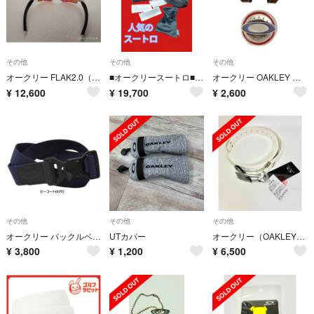
その他
その他
その他
オークリー FLAK2.0（A） PRIZM GOLFサングラス 交換レンズ付属
■オークリースートロ■輪郭クッキリPRIZM RUBYサングラス未使用品
オークリー OAKLEY ゴルフマーカー クリップ アクセサリー 新品未使用
¥
12,600
¥
19,700
¥
2,600
その他
その他
その他
オークリー バックルベルト 16.0 67Z ピーコート
UTカバー
オークリー（OAKLEY）ゴルフ SKULL ベルト ホワイト
¥
3,800
¥
1,200
¥
6,500