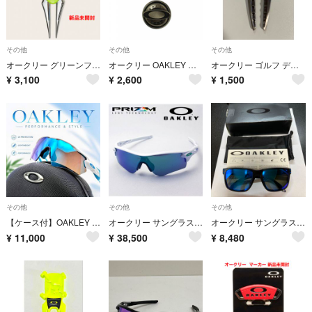
その他
その他
その他
オークリー グリーンフォーク マーカー アクセサリー 新品未使用
オークリー OAKLEY ゴルフマーカー クリップ アクセサリー 新品未使用
オークリー ゴルフ ディボットリペア SKULL
¥
3,100
¥
2,600
¥
1,500
その他
その他
その他
【ケース付】OAKLEY スポーツサングラス ブルー ホワイト ゴルフ
オークリー サングラス プリズム OO9206-43 OAKLEY
オークリー サングラス OAKLEY HOLBROOK ホルブルック アジアンフィット ジャパンフィット OO9244-19 56
¥
11,000
¥
38,500
¥
8,480