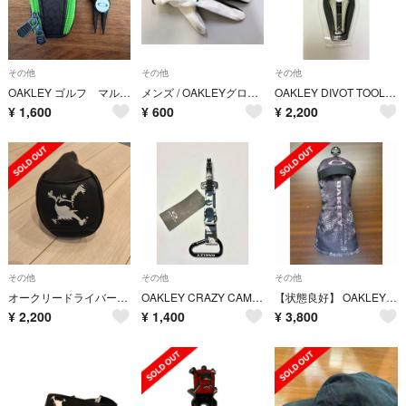
その他
その他
その他
OAKLEY ゴルフ マルチ カラビナ ディボット フォーク➕ボールポーチセット
メンズ / OAKLEYグローブ / 25CM
OAKLEY DIVOT TOOL 100 WHITE
¥
1,600
¥
600
¥
2,200
その他
その他
その他
オークリードライバー用ヘッドカバー
OAKLEY CRAZY CAMO KEYCHAINカモ ブルー/グレイ
【状態良好】 OAKLEY オークリー フェアウェイウッド用 ヘッドカバー
¥
2,200
¥
1,400
¥
3,800