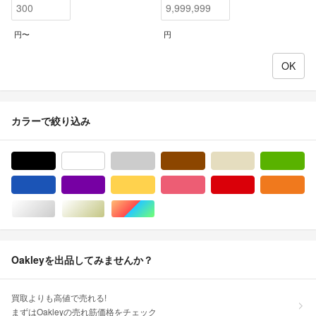
円〜
円
カラーで絞り込み
ブラック/黒色系
ホワイト/白色系
グレー/灰色系
ブラウン/茶色系
ベージュ系
グ
ブルー・ネイビー/青色系
パープル/紫色系
イエロー/黄色系
ピンク/桃色系
レッド/赤色系
オ
シルバー/銀色系
ゴールド/金色系
マルチカラー
Oakleyを出品してみませんか？
買取よりも高値で売れる!
まずはOakleyの売れ筋価格をチェック