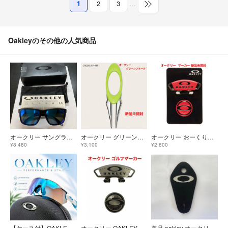
1
2
3
…
Oakleyのその他の人気商品
オークリー サングラス OAKLEY HOLBROOK ホルブルック アジアンフィット ジャパンフィット OO9244-19 56
オークリー グリーンフォーク マーカー アクセサリー 新品未使用
オークリー おーくりー マーカー ゴルフ マグネット アクセサリー 新品未使用
¥8,480
¥3,100
¥2,800
【ケース付】OAKLEY スポーツサングラス ブルー ホワイト ゴルフ
オークリー OAKLEY ゴルフマーカー クリップ アクセサリー 新品未使用
美品 oakley オークリー 革製 ブラック×シルバー ブランドネームタグ