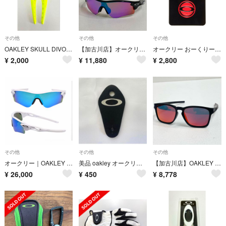
その他
その他
その他
OAKLEY SKULL DIVOT REPAIR 4.0 SULPHUR
【加古川店】オークリー OAKLEY RadarLock 009206-25 サングラス ケース・替えパッド有【427】
オークリー おーくりー マーカー ゴルフ マグネット アクセサリー 新品未使用
¥
2,000
¥
11,880
¥
2,800
その他
その他
その他
オークリー｜OAKLEY RadarLock Path OO9206-6838
美品 oakley オークリー 革製 ブラック×シルバー ブランドネームタグ
【加古川店】OAKLEY | オークリー LATCHSQUARE OO9358-03 55 17 139 ラッチスクエア Latch SQ サングラス 箱・収納袋付属 【427】
¥
26,000
¥
450
¥
8,778