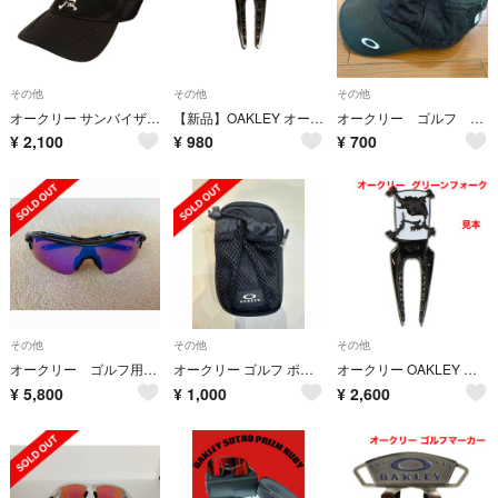
その他
その他
その他
オークリー サンバイザー 帽子 スポーツ レジャー 黒 ブラック ■GY99
【新品】OAKLEY オークリー スカル ゴルフ グリーンフォーク
オークリー ゴルフ 帽子
¥
2,100
¥
980
¥
700
その他
その他
その他
オークリー ゴルフ用サングラス
オークリー ゴルフ ポーチ
オークリー OAKLEY グリーンフォーク フォーク アクセサリー 新品未使用
¥
5,800
¥
1,000
¥
2,600