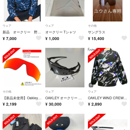
ウェア
ウェア
その他
新品 オークリー 野球 トレーニングジャケット フルストレッチ
オークリー Tシャツ
サングラス
¥
7,000
¥
1,000
¥
15,400
その他
ウェア
ウェア
【新品未使用】Oakley radar lock path 偏光レンズ
OAKLEY オークリー エンコーダー スクエアード プリズムブラック
OAKLEY WIND CREW BB 1.7Lサイズ⑤
¥
2,199
¥
30,000
¥
2,890