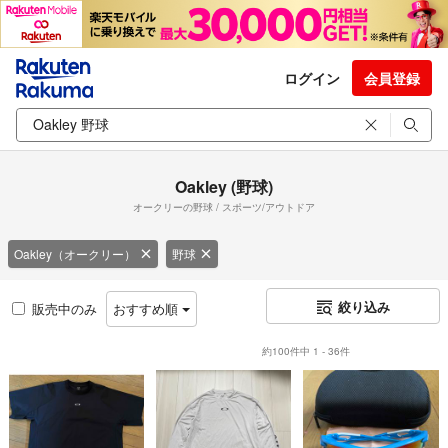
ログイン
会員登録
Oakley (野球)
オークリーの野球 / スポーツ/アウトドア
Oakley（オークリー）
野球
絞り込み
販売中のみ
おすすめ順
約100件中 1 - 36件