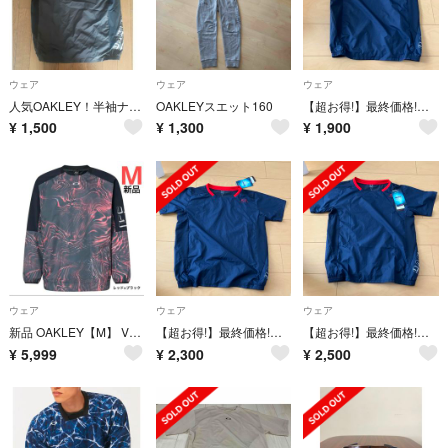
ウェア
ウェア
ウェア
人気OAKLEY！半袖ナイロンジャケット！160cm！野球！
OAKLEYスエット160
【超お得!】最終価格!オークリージュニア用野球ウェア
¥
1,500
¥
1,300
¥
1,900
ウェア
ウェア
ウェア
新品 OAKLEY【M】 Vジャン 野球 ウィンドブレーカー オークリー
【超お得!】最終価格!オークリージャニア用野球ウェア
【超お得!】最終価格!オークリージャニア用野球ウェア
¥
5,999
¥
2,300
¥
2,500