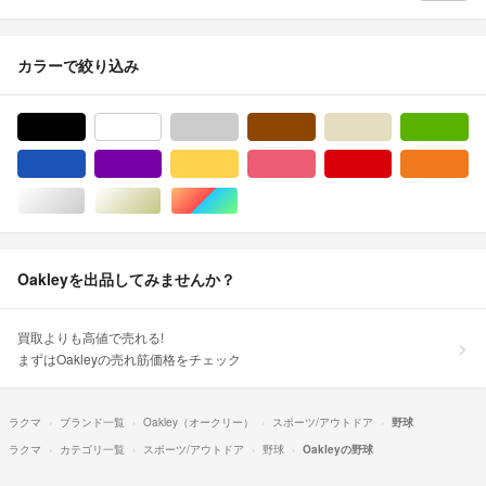
カラーで絞り込み
ブラック/黒色系
ホワイト/白色系
グレー/灰色系
ブラウン/茶色系
ベージュ系
グ
ブルー・ネイビー/青色系
パープル/紫色系
イエロー/黄色系
ピンク/桃色系
レッド/赤色系
オ
シルバー/銀色系
ゴールド/金色系
マルチカラー
Oakleyを出品してみませんか？
買取よりも高値で売れる!
まずはOakleyの売れ筋価格をチェック
ラクマ
ブランド一覧
Oakley（オークリー）
スポーツ/アウトドア
野球
ラクマ
カテゴリ一覧
スポーツ/アウトドア
野球
Oakleyの野球