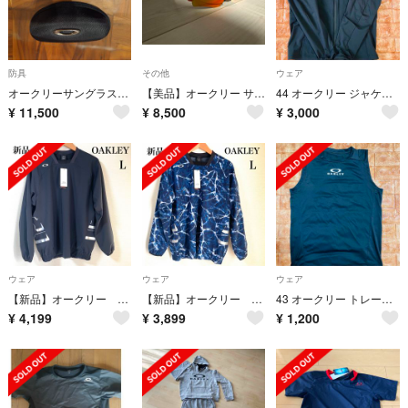
防具
その他
ウェア
オークリーサングラス野球、ソフト用
【美品】オークリー サングラス レーダー カスタム ミラー 偏光レンズ
44 オークリー ジャケットジャージ トレーニングウェア
¥
11,500
¥
8,500
¥
3,000
ウェア
ウェア
ウェア
【新品】オークリー ウインドブレーカー メンズ L 黒 ブラック OAKLEY
【新品】オークリー ウインドブレーカー メンズ L 野球 ブルー OAKLEY
43 オークリー トレーニングシャツ アンダーシャツ 野球 ウェア 鈴木誠也
¥
4,199
¥
3,899
¥
1,200