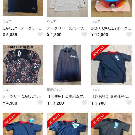
ウェア
ウェア
ウェア
OAKLEY（オークリー）半袖プルオーバー
オークリー スポーツTシャツ長袖 アンダーシャツ 白 Lサイズ 美品
訳ありOAKLEYオークリーRadarLockレーダーロックOO9206 中古
¥
5,888
¥
1,800
¥
12,800
ウェア
応援グッズ
ウェア
オークリー OAKLEY 野球ウェア メッシュ ロングスリーブ プルオーバー M
【実使用】日本ハムファイターズ 山中 ロングスリーブジャケット 3XL
【超お得!】最終価格!オークリージュニア用野球ウェア
¥
4,500
¥
17,280
¥
1,700