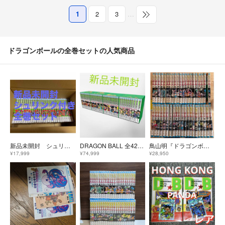
1
2
3
…
ドラゴンボールの全巻セットの人気商品
新品未開封 シュリンク付き ドラゴンボール 全巻 1〜42 巻
DRAGON BALL 全42巻セット Double Cover Box
鳥山明『ドラゴンボール』全42巻セット（うち初版15冊）
¥17,999
¥74,999
¥28,950