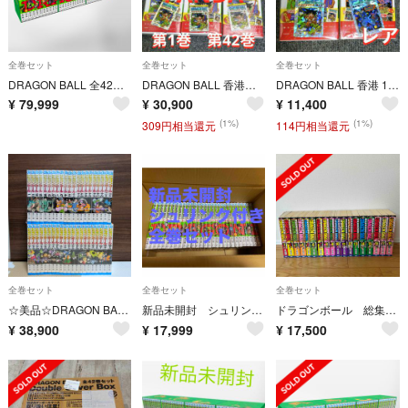
全巻セット
全巻セット
全巻セット
DRAGON BALL 全42巻セット Double Cover Box
DRAGON BALL 香港版 1巻 42巻 セット 特典カード付 × 6冊
DRAGON BALL 香港 1巻 42巻 セット 特典カード付
¥
79,999
¥
30,900
¥
11,400
(1%)
(1%)
309円相当還元
114円相当還元
全巻セット
全巻セット
全巻セット
☆美品☆DRAGON BALLドラゴンボール1～42巻全巻セット 旧装版 鳥山明 集英社 ジャンプコミックス
新品未開封 シュリンク付き ドラゴンボール 全巻 1〜42 巻
ドラゴンボール 総集編 超悟空伝 全18巻
¥
38,900
¥
17,999
¥
17,500