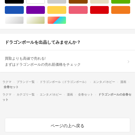
ブルー・ネイビー/青色系
パープル/紫色系
イエロー/黄色系
ピンク/桃色系
レッド/赤色系
オ
シルバー/銀色系
ゴールド/金色系
マルチカラー
ドラゴンボールを出品してみませんか？
買取よりも高値で売れる!
まずはドラゴンボールの売れ筋価格をチェック
ラクマ
ブランド一覧
ドラゴンボール（ドラゴンボール）
エンタメ/ホビー
漫画
全巻セット
ラクマ
カテゴリ一覧
エンタメ/ホビー
漫画
全巻セット
ドラゴンボールの全巻セ
ット
ページの上へ戻る