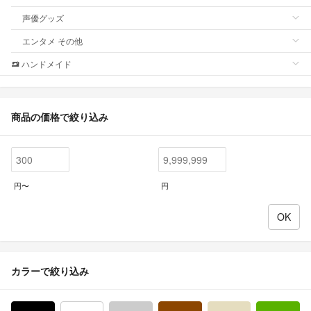
声優グッズ
エンタメ その他
ハンドメイド
商品の価格で絞り込み
円〜
円
カラーで絞り込み
ブラック/黒色系
ホワイト/白色系
グレー/灰色系
ブラウン/茶色系
ベージュ系
グ