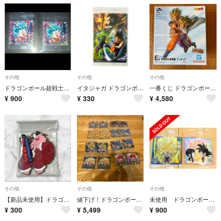
その他
その他
その他
ドラゴンボール超戦士シールウエハース超 激闘の記憶 孫悟空 ゴッドレア 2枚
イタジャガ ドラゴンボール vol.10 N 孫悟空&ピッコロvsラディッツ 10-03
一番くじ ドラゴンボール E賞 孫悟空＆孫悟飯 箱のみ
¥
900
¥
330
¥
4,580
その他
その他
その他
【新品未使用】ドラゴンボール 一番くじ H賞 ラバーチャーム 魔人ブウ
値下げ！ドラゴンボール ウエハースシール 8×2 16枚セット売り
未使用 ドラゴンボール シール 孫悟空 チチ 2枚セット
¥
300
¥
5,499
¥
900