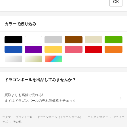
カラーで絞り込み
ブラック/黒色系
ホワイト/白色系
グレー/灰色系
ブラウン/茶色系
ベージュ系
グ
ブルー・ネイビー/青色系
パープル/紫色系
イエロー/黄色系
ピンク/桃色系
レッド/赤色系
オ
シルバー/銀色系
ゴールド/金色系
マルチカラー
ドラゴンボールを出品してみませんか？
買取よりも高値で売れる!
まずはドラゴンボールの売れ筋価格をチェック
ラクマ
ブランド一覧
ドラゴンボール（ドラゴンボール）
エンタメ/ホビー
アニメグ
ッズ
その他