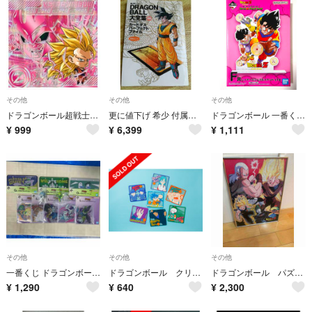
その他
その他
その他
ドラゴンボール超戦士ウエハース超 激闘の記憶 超16-19 VSR 孫悟空 VS
更に値下げ 希少 付属カードなし 初版 鳥山明ワールド DRAGON BALL大全集 別巻カードダスパーフェクトファイルPART1
ドラゴンボール 一番くじ BATTLE OF PLANET NAMEK F賞
¥
999
¥
6,399
¥
1,111
その他
その他
その他
一番くじ ドラゴンボール スペクタクルバトル F賞 G賞 I賞 まとめ売り
ドラゴンボール クリアラバーコースター2 餃子
ドラゴンボール パズル500ピース 完成品
¥
1,290
¥
640
¥
2,300