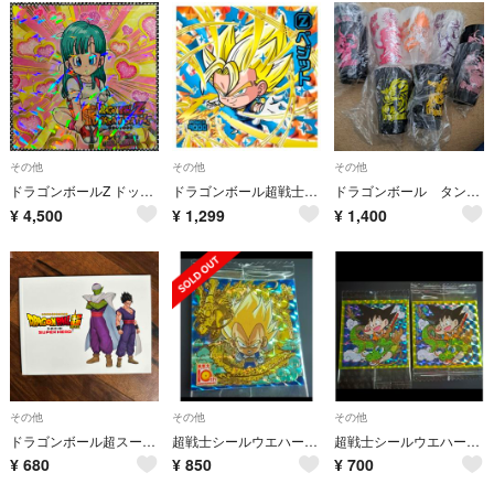
その他
その他
その他
ドラゴンボールZ ドッカンバトル ブルマ シール ステッカー 角プリズム ジャンプフェスタ 非売品
ドラゴンボール超戦士ウエハース超 激闘の記憶 超16-27 UGR ベジット
ドラゴンボール タンブラー 9個
¥
4,500
¥
1,299
¥
1,400
その他
その他
その他
ドラゴンボール超スーパーヒーロー映画BR 付属品
超戦士シールウエハース超 激闘の記憶 ベジータ 超16-28 10thR
超戦士シールウエハース超 激闘の記憶 シール 2枚セット 孫悟空と仲間たち
¥
680
¥
850
¥
700