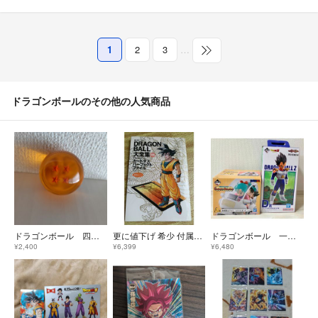
1
2
3
…
ドラゴンボールのその他の人気商品
ドラゴンボール 四星球
更に値下げ 希少 付属カードなし 初版 鳥山明ワールド DRAGON BALL大全集 別巻カードダスパーフェクトファイルPART1
ドラゴンボール 一番くじ ベジータ ブルマ 悟空 箱のみ
¥2,400
¥6,399
¥6,480