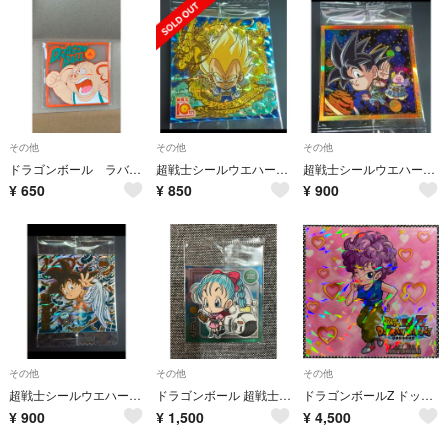
その他
その他
その他
ドラゴンボール ラバーコースター ウーロン
超戦士シールウエハース超 激闘の記憶 ベジータ 超16-28 10thR
超戦士シールウエハース超 激闘の記憶 バイバイ ドラゴンワールド 悟空
¥
650
¥
850
¥
900
その他
その他
その他
超戦士シールウエハース超 激闘の記憶 Z 孫悟空 W7-51
ドラゴンボール 超戦士シール ウエハースZ 1弾 ブルマ W-15 R
ドラゴンボールZ ドッカンバトル ランファン シール ステッカー 角プリズム ジャンプフェスタ 非売品
¥
900
¥
1,500
¥
4,500