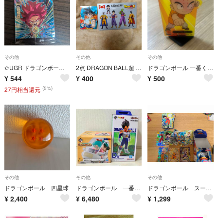
その他
その他
その他
✩UGR ドラゴンボール 超戦士シールウエハース超 15 孫悟空
2点 DRAGON BALL超 SUPER HERO ナツコミ ステッカー
ドラゴンボール 一番くじ ローソン限定 クリリン(ミニ) アクリルスタンド 台座付 BANDAI
¥
544
¥
400
¥
500
(5%)
27円相当還元
その他
その他
その他
ドラゴンボール 四星球
ドラゴンボール 一番くじ ベジータ ブルマ 悟空 箱のみ
ドラゴンボール スーパーダイバーズ アドバイスパック まとめ売り
¥
2,400
¥
6,480
¥
1,299