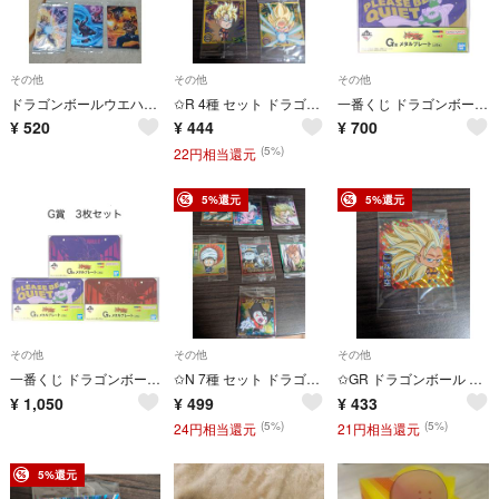
その他
その他
その他
ドラゴンボールウエハース
✩R 4種 セット ドラゴンボール 超戦士シールウエハース超 12
一番くじ ドラゴンボール スペクタクルバトル G賞 メタルプレート 2枚セット
¥
520
¥
444
¥
700
(5%)
22円相当還元
5%還元
5%還元
その他
その他
その他
一番くじ ドラゴンボール スペクタクルバトル G賞 メタルプレート 3枚セット
✩N 7種 セット ドラゴンボール 超戦士シールウエハース超 12
✩GR ドラゴンボール 超戦士シールウエハース超 12 孫悟空 ミニ
¥
1,050
¥
499
¥
433
(5%)
(5%)
24円相当還元
21円相当還元
5%還元