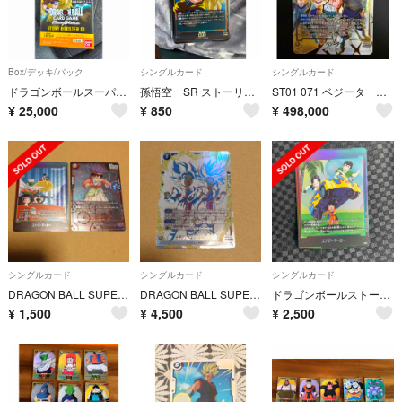
Box/デッキ/パック
シングルカード
シングルカード
ドラゴンボールスーパーカードゲーム フュージョンワールド STORY BOOSTER 01 [ST01]
孫悟空 SR ストーリーブースター
ST01 071 ベジータ SCR★★ スーパーパラレル
¥
25,000
¥
850
¥
498,000
シングルカード
シングルカード
シングルカード
DRAGON BALL SUPER CARD GAME STORY BOOSTER 01 エナジーマーカー＆おまけ
DRAGON BALL SUPER CARD GAME STORY BOOSTER 01 トランクス:幼年期/孫悟天SR☆横線あり
ドラゴンボールストーリーブースター エナジーマーカー 孫悟飯 孫悟天 ビーデル
¥
1,500
¥
4,500
¥
2,500