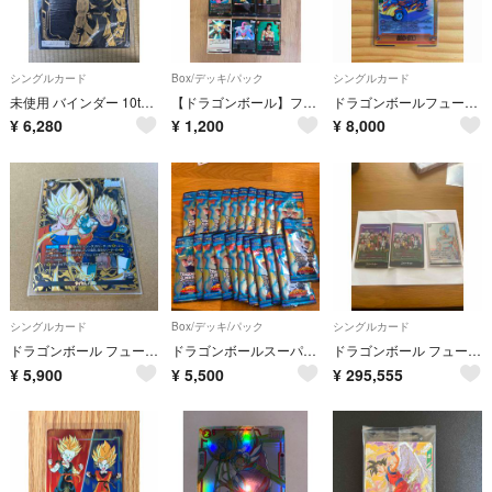
シングルカード
Box/デッキ/パック
シングルカード
未使用 バインダー 10th ANNIVERSARY スーパードラゴンボールヒーローズ
【ドラゴンボール】フュージョンワールド ストーリーブースター01＋紙箱
ドラゴンボールフュージョンワールド ストーリーブースター孫悟飯:青年期Rパラレル
¥
6,280
¥
1,200
¥
8,000
シングルカード
Box/デッキ/パック
シングルカード
ドラゴンボール フュージョンワールド story booster 01 ベジータ R パラレル
ドラゴンボールスーパーダイバーズ アドバンスパック「バトルオブサイヤン」21パック
ドラゴンボール フュージョンワールド エナジーマーカー E-157★ 他三枚セット
¥
5,900
¥
5,500
¥
295,555