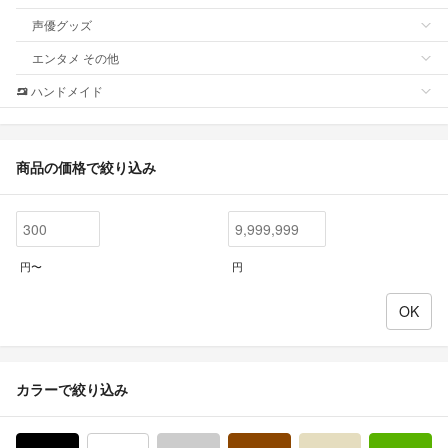
声優グッズ
エンタメ その他
ハンドメイド
商品の価格で絞り込み
円〜
円
カラーで絞り込み
ブラック/黒色系
ホワイト/白色系
グレー/灰色系
ブラウン/茶色系
ベージュ系
グ