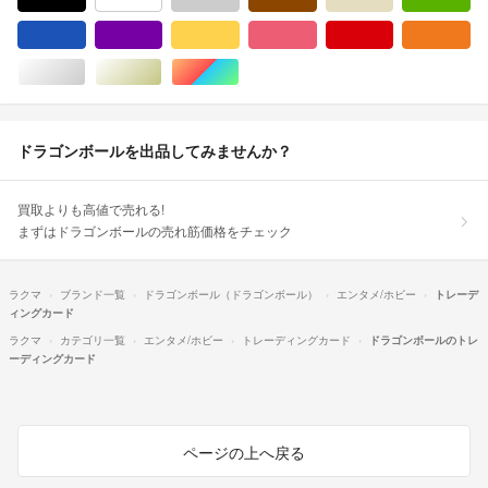
ブルー・ネイビー/青色系
パープル/紫色系
イエロー/黄色系
ピンク/桃色系
レッド/赤色系
オ
シルバー/銀色系
ゴールド/金色系
マルチカラー
ドラゴンボールを出品してみませんか？
買取よりも高値で売れる!
まずはドラゴンボールの売れ筋価格をチェック
ラクマ
ブランド一覧
ドラゴンボール（ドラゴンボール）
エンタメ/ホビー
トレーデ
ィングカード
ラクマ
カテゴリ一覧
エンタメ/ホビー
トレーディングカード
ドラゴンボールのトレ
ーディングカード
ページの上へ戻る