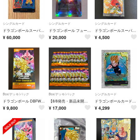
シングルカード
シングルカード
シングルカード
ドラゴンボールスーパーカードゲーム フュージョンワールド エナジーマーカー E-156 パラレル
ドラゴンボール フュージョンワールド 孫悟空 SR パラレル ST01-004
ドラゴンボールスーパーダイバース 天使悟空
¥
60,000
¥
20,000
¥
4,500
Box/デッキ/パック
Box/デッキ/パック
シングルカード
ドラゴンボール DBFW STORY BOOSTER 01 テープ付き 未開封 1BOX
【8/8発売・新品未開封】ドラゴンボール カードゲーム フュージョンワールド ストーリーブースター01 20パック
ドラゴンボールカード ストーリーブースター ベジータ SCR
¥
9,800
¥
17,000
¥
4,299