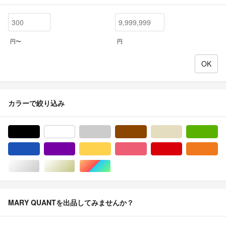
円〜
円
カラーで絞り込み
ブラック/黒色系
ホワイト/白色系
グレー/灰色系
ブラウン/茶色系
ベージュ系
グ
ブルー・ネイビー/青色系
パープル/紫色系
イエロー/黄色系
ピンク/桃色系
レッド/赤色系
オ
シルバー/銀色系
ゴールド/金色系
マルチカラー
MARY QUANTを出品してみませんか？