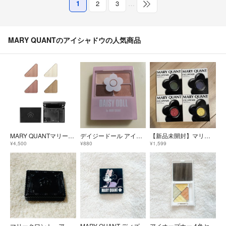
1
2
3
…
MARY QUANTのアイシャドウの人気商品
MARY QUANTマリークワントアイオープナー4色+パレットセット
デイジードール アイカラー パレット MT O-01(5.1g)
【新品未開封】マリークワント⭐︎アイシャドウ アイオープナー レフィル
¥4,500
¥880
¥1,599
マリークワント アイシャドウパレット
MARY QUANT ディズニーコラボ
アイオープナー 4色セット