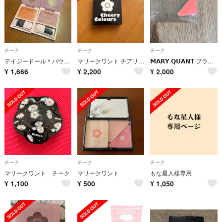
チーク
チーク
チーク
デイジードール＊パウダーブラッシュ R-01 ×O-02 2色セット
マリークワント チアリー カラーズ フォー チークス 02 Rad
𝗠𝗔𝗥𝗬 𝗤𝗨𝗔𝗡𝗧 ブラッシュベビー チーク
¥
1,666
¥
2,200
¥
2,000
チーク
チーク
チーク
マリークワント チーク
マリークワント
もな星人様専用
¥
1,100
¥
500
¥
1,050