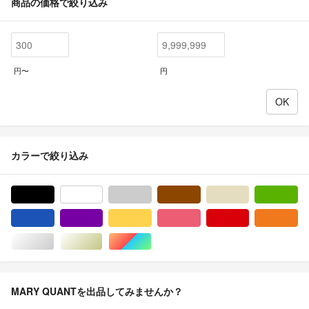
商品の価格で絞り込み
円〜
円
カラーで絞り込み
ブラック/黒色系
ホワイト/白色系
グレー/灰色系
ブラウン/茶色系
ベージュ系
グ
ブルー・ネイビー/青色系
パープル/紫色系
イエロー/黄色系
ピンク/桃色系
レッド/赤色系
オ
シルバー/銀色系
ゴールド/金色系
マルチカラー
MARY QUANTを出品してみませんか？