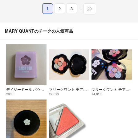
1
2
3
…
MARY QUANTのチークの人気商品
デイジードール パウダーブラッシュ PK-02(8.3g)
マリークワント チアリーカラーズ フォー チークス 01
マリークワント チアリー カラーズ フォー チークス 03 Pure
¥830
¥2,399
¥4,810