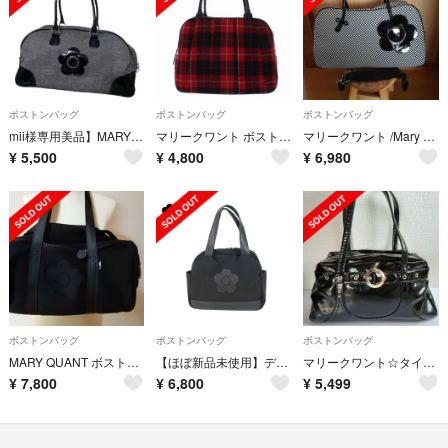
ボストンバッグ
ボストンバッグ
ボストンバッグ
mii様専用美品】MARY QUANT ボストンバッグ
マリークワント ボストンバッグ ハンドバッグ チェック柄 赤 黒
マリークワント /Mary Quant ボストンバッグ
¥
5,500
¥
4,800
¥
6,980
ボストンバッグ
ボストンバッグ
ボストンバッグ
MARY QUANT ボストンバック 2wayバック
【ほぼ新品未使用】デイジー4サイドポケットボストンバック
マリークワント☆タイムセール☆美品
¥
7,800
¥
6,800
¥
5,499