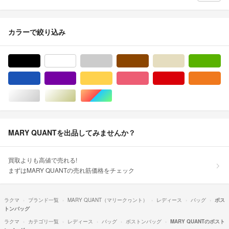
カラーで絞り込み
ブラック/黒色系
ホワイト/白色系
グレー/灰色系
ブラウン/茶色系
ベージュ系
グ
ブルー・ネイビー/青色系
パープル/紫色系
イエロー/黄色系
ピンク/桃色系
レッド/赤色系
オ
シルバー/銀色系
ゴールド/金色系
マルチカラー
MARY QUANTを出品してみませんか？
買取よりも高値で売れる!
まずはMARY QUANTの売れ筋価格をチェック
ラクマ
ブランド一覧
MARY QUANT（マリークヮント）
レディース
バッグ
ボス
トンバッグ
ラクマ
カテゴリ一覧
レディース
バッグ
ボストンバッグ
MARY QUANTのボスト