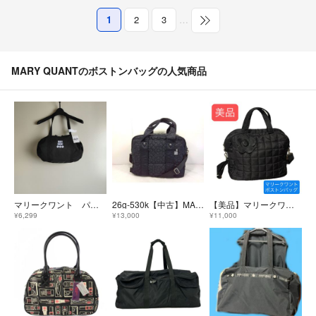
1
2
3
…
MARY QUANTのボストンバッグの人気商品
マリークワント パブリュクス別注 ロゴ刺繍 ギャザー ボストンバッグ ブラック 新品
26g-530k【中古】MARY QUANT マリークワント マリクワ デイジーキルト キルティング ボストンバッグ ショルダー付き ブラック
【美品】マリークワント ボストンバッグ キルティング ブラック
¥6,299
¥13,000
¥11,000