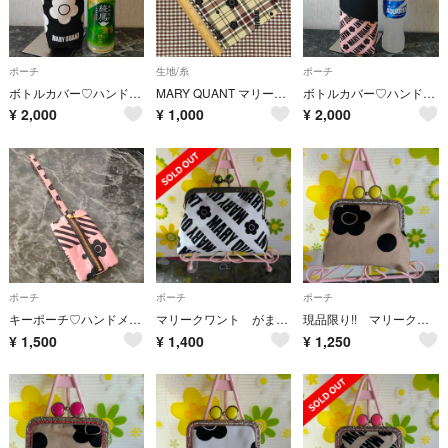
ポーチ
生地/糸
ポーチ
ボトルカバー♡ハンドメイド
MARY QUANT マリークヮント 生地 ハギレ タータンチェック ベージュ
ボトルカバー♡ハンドメイド
¥
2,000
¥
1,000
¥
2,000
ポーチ
ポーチ
ポーチ
キーポーチ♡ハンドメイド
マリークワント がま口ポーチ (緑)
現品限り!! マリークワント がま口ポーチ④
¥
1,500
¥
1,400
¥
1,250