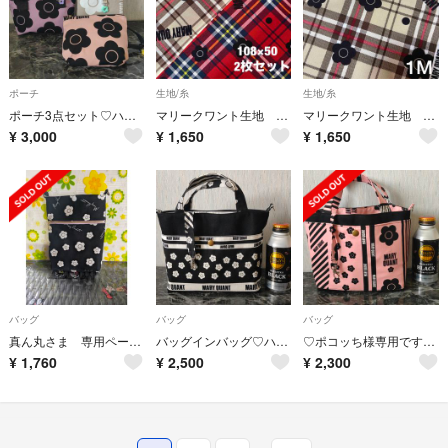
ポーチ
生地/糸
生地/糸
ポーチ3点セット♡ハンドメイド
マリークワント生地 MARYQUANT タータンチェック 花柄 50㎝2枚 a
マリークワント生地 MARYQUANT タータンチェック 花柄 1M ベージュ
¥
3,000
¥
1,650
¥
1,650
バッグ
バッグ
バッグ
真ん丸さま 専用ページ マリークワント ポシェット
バッグインバッグ♡ハンドメイド
♡ポコッち様専用です♡バッグインバッグ♡ハンドメイド
¥
1,760
¥
2,500
¥
2,300