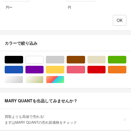
円〜
円
カラーで絞り込み
ブラック/黒色系
ホワイト/白色系
グレー/灰色系
ブラウン/茶色系
ベージュ系
グ
ブルー・ネイビー/青色系
パープル/紫色系
イエロー/黄色系
ピンク/桃色系
レッド/赤色系
オ
シルバー/銀色系
ゴールド/金色系
マルチカラー
MARY QUANTを出品してみませんか？
買取よりも高値で売れる!
まずはMARY QUANTの売れ筋価格をチェック