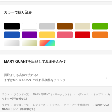
カラーで絞り込み
ブラック/黒色系
ホワイト/白色系
グレー/灰色系
ブラウン/茶色系
ベージュ系
グ
ブルー・ネイビー/青色系
パープル/紫色系
イエロー/黄色系
ピンク/桃色系
レッド/赤色系
オ
シルバー/銀色系
ゴールド/金色系
マルチカラー
MARY QUANTを出品してみませんか？
買取よりも高値で売れる!
まずはMARY QUANTの売れ筋価格をチェック
ラクマ
ブランド一覧
MARY QUANT（マリークヮント）
レディース
トップス
カ
ットソー(半袖/袖なし)
ラクマ
カテゴリ一覧
レディース
トップス
カットソー(半袖/袖なし)
MARY QUA
NTのカットソー(半袖/袖なし)