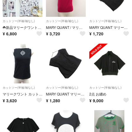
カットソー(半袖/袖なし)
カットソー(半袖/袖なし)
カットソー(半袖/袖なし)
☘️新品マリークワントMARY QUANTレース コスメ半袖カットソーM水色
MARY QUANT / マリークワント ◆カットソー/ノースリーブ/レッド/サイズM/タグ付き 251-602045-090-3 【レディース/ガールズ/LADY/女性/婦人】 レディースファッション【中古】 [0220560528]
MARY QUANT マリークワント プリント カットソー sizeM/黒 ■◆ レディース
¥
6,800
¥
3,720
¥
1,720
カットソー(半袖/袖なし)
カットソー(半袖/袖なし)
カットソー(半袖/袖なし)
マリークワント カットソー ノースリーブ M 黒 ブラック /YI
MARY QUANT マリークワント レース 切替 フレンチスリーブ カットソー sizeM/黒 ■◆ レディース
2点 お纏め
¥
3,620
¥
1,280
¥
9,000