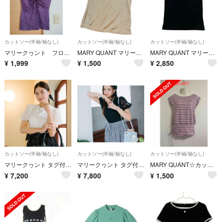
カットソー(半袖/袖なし)
カットソー(半袖/袖なし)
カットソー(半袖/袖なし)
マリークヮント フロントギャザー入りパープルトップス M
MARY QUANT マリークワント ベージュ トップス ラメ入り
MARY QUANT マリークワント トップス ブラック 黒 半袖 デイジー
¥
1,999
¥
1,500
¥
2,850
カットソー(半袖/袖なし)
カットソー(半袖/袖なし)
カットソー(半袖/袖なし)
マリークヮント タグ付き カットソー
マリークヮント タグ付き カットソー
MARY QUANT☆カットソーM☆ピンク×グレー☆ボーダー☆日本製【美品】
¥
7,200
¥
7,800
¥
1,500