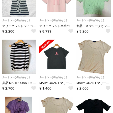
カットソー(半袖/袖なし)
カットソー(半袖/袖なし)
カットソー(半袖/袖なし)
マリークワント デイジー ボーダー シアーニット チュニック M 黒×白 日本製
マリークワント半袖パーカー ピンク カットソー
新品 M マリークヮント スクエアネック プルオーバー Tシャツ
¥
2,200
¥
8,799
¥
3,200
カットソー(半袖/袖なし)
カットソー(半袖/袖なし)
カットソー(半袖/袖なし)
美品 MARY QUANT スクエアネックノースリーブトップス お花ロゴ刺繍
MARY QUANT マリークワント Tシャツ・カットソー M 黒 【古着】【中古】【送料無料】
MARY QUANT マリークワント ベージュ トップス ラメ入り
¥
2,700
¥
1,400
¥
2,000