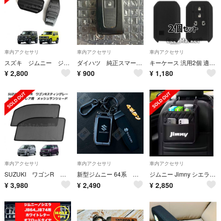
車内アクセサリ
車内アクセサリ
車内アクセサリ
スズキ ジムニー ジムニーシエラ ジムニーノマド専用 アルミペダルカバー AT用 黒
ダイハツ 純正スマートキー 007YUUL0277
キーケース 汎用2個 適合 スペーシア ワゴンRスマイル ソリオ バンディット
¥
2,800
¥
900
¥
1,180
車内アクセサリ
車内アクセサリ
車内アクセサリ
SUZUKI ワゴンR ワゴンRスティングレー MAZDA フレア用サンシェード
新型ジムニー 64系 スズキ キーカバー フロンクス ジムニーノマド
ジムニー Jimny シエラ SUZUKI スズキ 収納 カー用品
¥
3,980
¥
2,490
¥
2,850