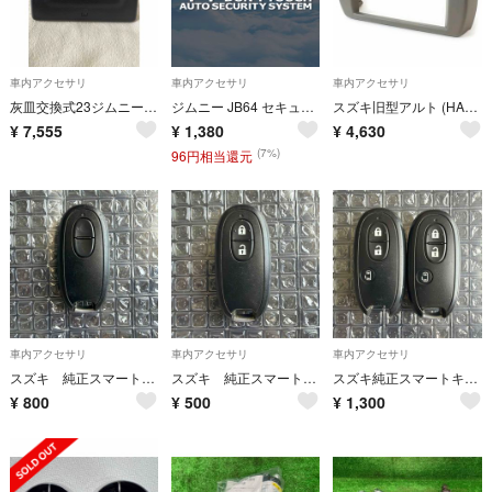
車内アクセサリ
車内アクセサリ
車内アクセサリ
灰皿交換式23ジムニー純正カップホルダー
ジムニー JB64 セキュリティステッカー 2枚セット 盗難防止
スズキ旧型アルト (HA25S/35S) 純正オーディオ交換ガーニッシュ
¥
7,555
¥
1,380
¥
4,630
(7%)
96円相当還元
車内アクセサリ
車内アクセサリ
車内アクセサリ
スズキ 純正スマートキー スペーシア 007-AA0080
スズキ 純正スマートキー ワゴンR 007YUUL0212
スズキ純正スマートキー パレット片側パワスラ 007YUUL0212 2個セット
¥
800
¥
500
¥
1,300