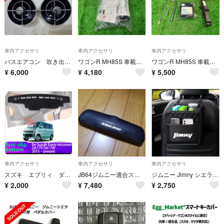
車内アクセサリ
車内アクセサリ
車内アクセサリ
バスエアコン 吹き出し口 ジムニーJB64
ワゴンR MH85S 車載工具 FX 4WD WBT
ワゴンR MH85S 車載工具 FX 4WD WBT
¥
6,000
¥
4,180
¥
5,500
車内アクセサリ
車内アクセサリ
車内アクセサリ
スズキ エブリィ ダッシュボード マット DA17W DA17V 社外 互換
JB64ジムニー適合スズキ純正ルームミラーカウル カーボンルック JB64W
ジムニー Jimny シエラ SUZUKI スズキ 収納 カー用品
¥
2,000
¥
7,480
¥
2,750