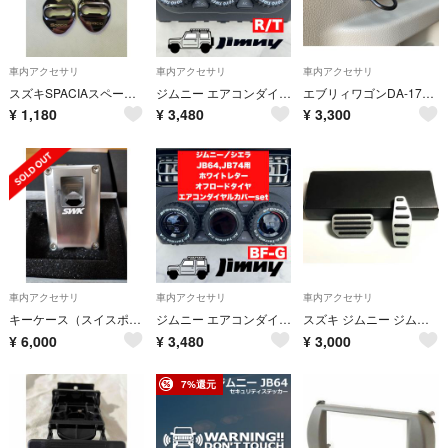
車内アクセサリ
車内アクセサリ
車内アクセサリ
スズキSPACIAスペーシア ドアストライカーカバー ブラック4個セット
ジムニー エアコンダイヤルカバー ホワイトレター R/T JB64 JB74
エブリィワゴンDA-17W用 ユーティリティフック2個
¥
1,180
¥
3,480
¥
3,300
車内アクセサリ
車内アクセサリ
車内アクセサリ
キーケース（スイスポZC33Sほか ）
ジムニー エアコンダイヤルカバー BF-G ホワイトレター JB64 JB74
スズキ ジムニー ジムニーシエラ ジムニーノマド アルミペダル 取付簡単
¥
6,000
¥
3,480
¥
3,000
7%還元