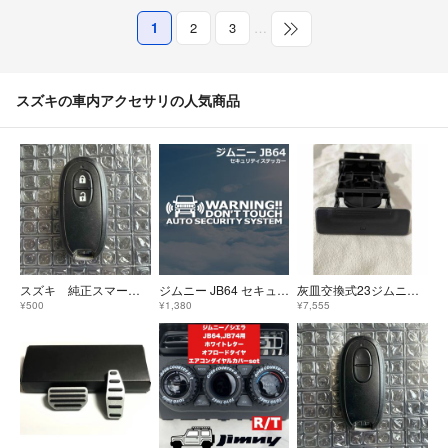
1
2
3
…
スズキの車内アクセサリの人気商品
スズキ 純正スマートキー ワゴンR 007YUUL0212
ジムニー JB64 セキュリティステッカー 2枚セット 盗難防止
灰皿交換式23ジムニー純正カップホルダー
¥500
¥1,380
¥7,555