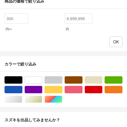
商品の価格で絞り込み
円〜
円
カラーで絞り込み
ブラック/黒色系
ホワイト/白色系
グレー/灰色系
ブラウン/茶色系
ベージュ系
グ
ブルー・ネイビー/青色系
パープル/紫色系
イエロー/黄色系
ピンク/桃色系
レッド/赤色系
オ
シルバー/銀色系
ゴールド/金色系
マルチカラー
スズキを出品してみませんか？