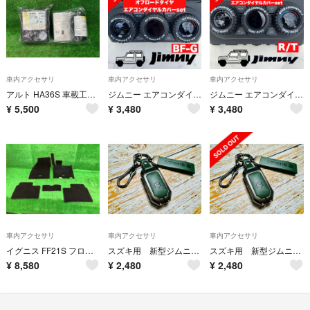
車内アクセサリ
車内アクセサリ
車内アクセサリ
アルト HA36S 車載工具 ワークス ZJ3
ジムニー エアコンダイヤルカバー BF-G ホワイトレター JB64 JB74
ジムニー エアコンダイヤルカバー ホワイトレター R/T JB64 JB74
¥
5,500
¥
3,480
¥
3,480
車内アクセサリ
車内アクセサリ
車内アクセサリ
イグニス FF21S フロアマット ハイブリッドMG 4WD ZMW
スズキ用 新型ジムニー、JB64W シエラ、JB74 革キーケース取り付け簡単
スズキ用 新型ジムニー、JB64W シエラ、JB74 革キーケース取り付け簡単
¥
8,580
¥
2,480
¥
2,480