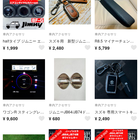
車内アクセサリ
車内アクセサリ
車内アクセサリ
halfタイプ ジムニー エアコンダイヤルカバー ホワイトレター BF-G
スズキ用 新型ジムニーJB64W ジムニーシエラJB74革キーケース取り付け簡単
R8.5 マイナーチェンジ ハスラー タフワイルド アームレスト 肘掛け 交換用
¥
1,999
¥
2,480
¥
5,799
車内アクセサリ
車内アクセサリ
車内アクセサリ
ワゴンR スティングレー MH34S MH44S LED打ち換え済み エアコン
ジムニーJB64/JB74ドアストライカーカバー、シルバー鏡面仕上げ2個セット
スズキ 専用スマートキーケース ジムニー ワゴンR フロンクス fronx
¥
9,600
¥
680
¥
2,490