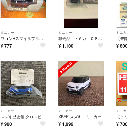
ミニカー
ミニカー
ミニカ
ワゴンRスマイルプルバックカ－
非売品 トミカ ０８１ スズキ ワゴンＲスマイル
¥
777
¥
1,100
¥
80
ミニカー
ミニカー
ミニカ
スズキ歴史館 クロスビー 非売品ミニカー（新品未開封）
XBEE スズキ ミニカー
¥
900
¥
1,099
¥
70