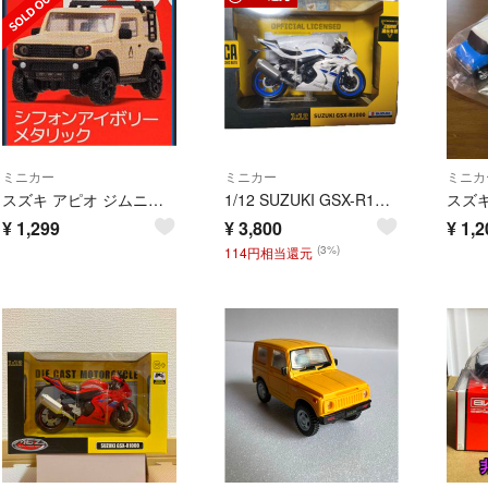
ミニカー
ミニカー
ミニカ
スズキ アピオ ジムニーシエラJB74 シフォンアイボリーメタリック 1/64
1/12 SUZUKI GSX-R1000 バイク ミニカー ホワイト CCA
¥
1,299
¥
3,800
¥
1,2
(3%)
114円相当還元