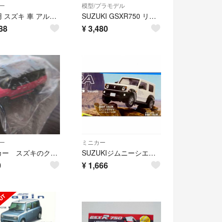
ー
模型/プラモデル
未使用 スズキ 車 アルトワークス ミニカー 非売品 限定品 ALTO WORKS SUZUKI BV ブレイク パトカー
SUZUKI GSXR750 リミテッドエディション 模型
88
¥
3,480
ー
ミニカー
ミニカー スズキのクロスビー（XBEE）
SUZUKIジムニーシエラジャオスガチャガチャ車体フィギュア玩具スペリアホワイト
0
¥
1,666