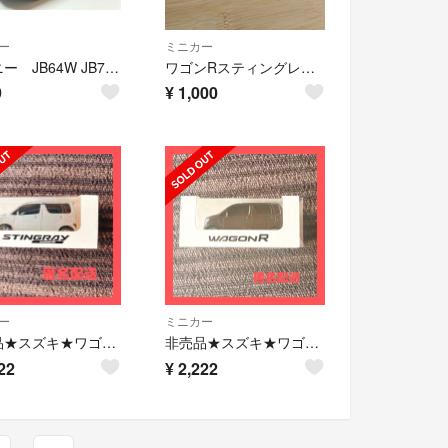
ー
ミニカー
ジムニー JB64W JB74W プルバックカー ミニカー ドライブタウン
ワゴンRスティングレー プルバックカー
9
¥
1,000
ー
ミニカー
非売品★スズキ★ワゴンR★スティングレー ★ミニカー ★シルバー★プルバックカー
非売品★スズキ★ワゴンR★ブラック★プルバックカー
22
¥
2,222