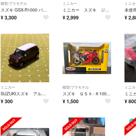
模型/プラモデル
ミニカー
ミニカ
スズキ GSX-R1000 バイク模型 1/12 ダイキャスト ミニカー
ミニカー スズキ ジムニー イエロー 旧車 ビンテージ 美品レア レトロ
¥
3,300
¥
2,999
¥
2,8
ミニカー
模型/プラモデル
ミニカ
SUZUKIスズキ アルト ミニカー
スズキ ＧＳＸ- Ｒ1000 ダイキャスト
¥
300
¥
1,500
¥
80