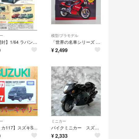
ー
模型/プラモデル
【未開封】1/64 ラパン スズキ ガチャ ミニカー パールホワイト
「世界の名車シリーズ vol.42 スズキ GSX-R750 限定版」
0
¥
2,499
ー
ミニカー
【トミカ117】スズキSUZUKIスーパーキャリイ軽トラ キャリィキャリー
バイクミニカー スズキGSX1300Rハヤブサ 隼 黒 美品レア スーパーバイク
0
¥
2,333