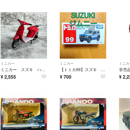
ミニカー
ミニカー
ミニカ
ミニカー スズキ ハイ 赤 原付スクーター 旧車 美品レア レトロ
【トミカ99】スズキ SUZUKI ジムニー 多目的災害対策車
¥
2,555
¥
700
¥
2,2