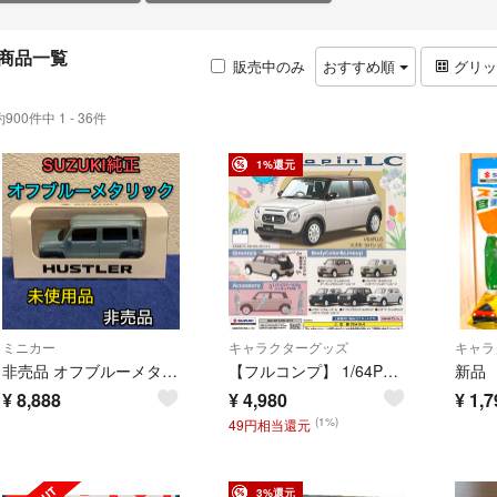
商品一覧
販売中のみ
おすすめ順
グリ
約900件中 1 - 36件
1%還元
ミニカー
キャラクターグッズ
キャラ
非売品 オフブルーメタリック 2代目 ハスラー スズキ純正 カラーサンプル 色見本 ディーラー限定品 車模型 インテリア ミニカー
【フルコンプ】 1/64PLUS スズキ ラパン LC 【全5種セット】 スタンドストーンズ Lapin SUZUKI ミニカー
¥
8,888
¥
4,980
¥
1,7
(1%)
49円相当還元
3%還元