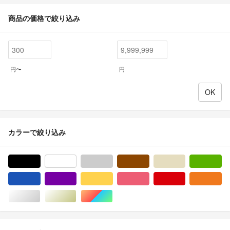
商品の価格で絞り込み
円〜
円
カラーで絞り込み
ブラック/黒色系
ホワイト/白色系
グレー/灰色系
ブラウン/茶色系
ベージュ系
グ
ブルー・ネイビー/青色系
パープル/紫色系
イエロー/黄色系
ピンク/桃色系
レッド/赤色系
オ
シルバー/銀色系
ゴールド/金色系
マルチカラー