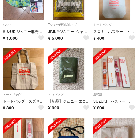
ハット
Tシャツ(半袖/袖なし)
トートバッグ
SUZUKIジムニー非売品ハット
JIMNYジムニーTシャツ♡夏♡スズキ♡車四駆
スズキ ハスラー トートバッグ
¥
1,000
¥
5,000
¥
400
トートバッグ
エコバッグ
腕時計
トートバッグ スズキ ハスラー
【新品】ジムニー エコバッグ
SUZUKI ハスラー 腕時計
¥
300
¥
900
¥
800