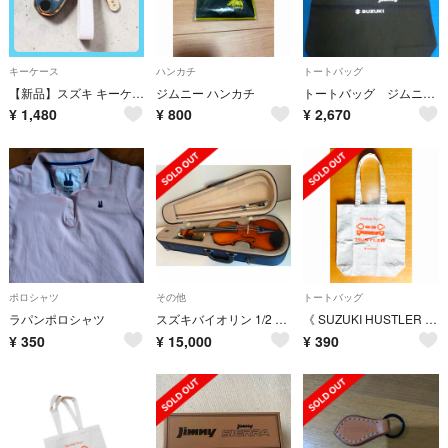
キーケース
ハンカチ
トートバッグ
【新品】スズキ キーケース キーホルダー SUZUKI SX-4 S-CROSS
ジムニー ハンカチ
トートバッグ ジムニー”サイ” スズキコレクション2024 バック 新品 送料込
¥
1,480
¥
800
¥
2,670
ポロシャツ
その他
トートバッグ
ラパンポロシャツ
スズキバイオリン 1/2 No.230
《 SUZUKI HUSTLER 》トートバッグ/ ショッピング・バッグ
¥
350
¥
15,000
¥
390