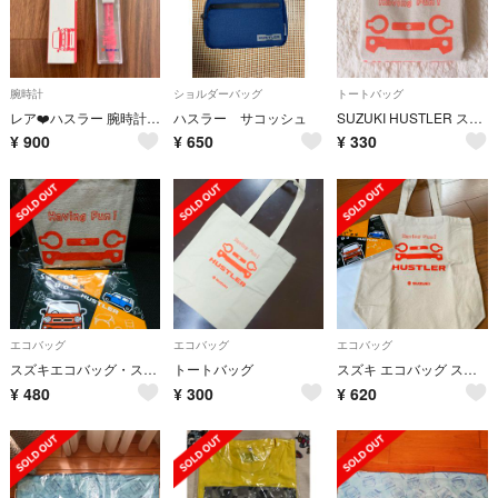
腕時計
ショルダーバッグ
トートバッグ
レア❤️ハスラー 腕時計 HUSTLER スズキ 非売品
ハスラー サコッシュ
SUZUKI HUSTLER スズキ ハスラー エコトートバック
¥
900
¥
650
¥
330
エコバッグ
エコバッグ
エコバッグ
スズキエコバッグ・スケッチブック
トートバッグ
スズキ エコバッグ スケッチブック SUZUKI
¥
480
¥
300
¥
620