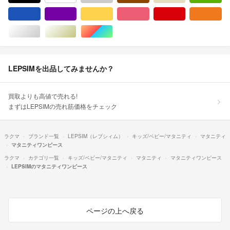
ブルー・ネイビー/青色系
パープル/紫色系
イエロー/黄色系
ピンク/桃色系
レッド/赤色系
オ
シルバー/銀色系
ゴールド/金色系
マルチカラー
LEPSIMを出品してみませんか？
買取よりも高値で売れる!
まずはLEPSIMの売れ筋価格をチェック
ラクマ
ブランド一覧
LEPSIM（レプシィム）
キッズ/ベビー/マタニティ
マタニティ
マタニティワンピース
ラクマ
カテゴリ一覧
キッズ/ベビー/マタニティ
マタニティ
マタニティワンピース
LEPSIMのマタニティワンピース
ページの上へ戻る