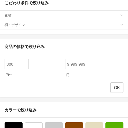
こだわり条件で絞り込み
素材
柄・デザイン
商品の価格で絞り込み
円〜
円
カラーで絞り込み
ブラック/黒色系
ホワイト/白色系
グレー/灰色系
ブラウン/茶色系
ベージュ系
グ