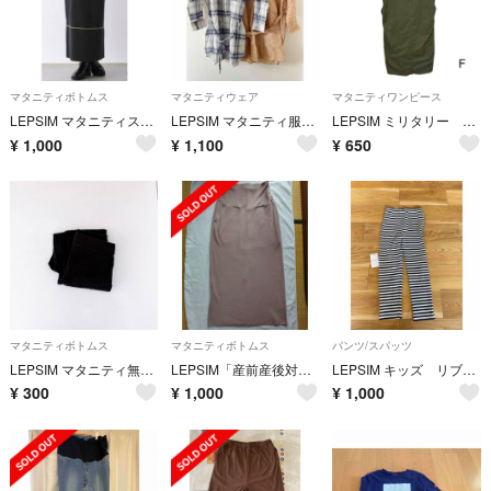
マタニティボトムス
マタニティウェア
マタニティワンピース
LEPSIM マタニティスカート
LEPSIM マタニティ服（シャツ）&ケープ×2セット
LEPSIM ミリタリー ジャンパースカート F マタニティ
¥
1,000
¥
1,100
¥
650
マタニティボトムス
マタニティボトムス
パンツ/スパッツ
LEPSIM マタニティ無地スリムパンツ
LEPSIM「産前産後対応」リブナロースカート
LEPSIM キッズ リブレギンス 値下げ！
¥
300
¥
1,000
¥
1,000