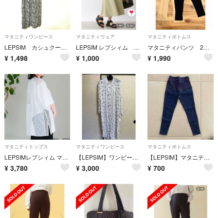
マタニティワンピース
マタニティウェア
マタニティボトムス
LEPSIM カシュクール 長袖 ワンピース マタニティ F 総柄 シフォン 黒
LEPSIM レプシィム マタニティ ロングスカート 夏
マタニティパンツ 2枚セット フレア/テーパード
¥
1,498
¥
1,000
¥
1,990
マタニティトップス
マタニティワンピース
マタニティボトムス
LEPSIMレプシィム マタニティ パッチワークレースプルオーバー
【LEPSIM】ワンピース（マタニティ）
【LEPSIM】マタニティデニム Sサイズ
¥
3,780
¥
3,000
¥
700