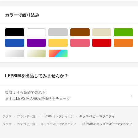
カラーで絞り込み
ブラック/黒色系
ホワイト/白色系
グレー/灰色系
ブラウン/茶色系
ベージュ系
グ
ブルー・ネイビー/青色系
パープル/紫色系
イエロー/黄色系
ピンク/桃色系
レッド/赤色系
オ
シルバー/銀色系
ゴールド/金色系
マルチカラー
LEPSIMを出品してみませんか？
買取よりも高値で売れる!
まずはLEPSIMの売れ筋価格をチェック
ラクマ
ブランド一覧
LEPSIM（レプシィム）
キッズ/ベビー/マタニティ
ラクマ
カテゴリ一覧
キッズ/ベビー/マタニティ
LEPSIMのキッズ/ベビー/マタニティ