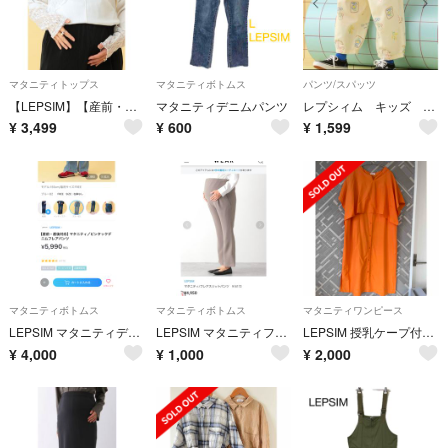
マタニティトップス
マタニティボトムス
パンツ/スパッツ
【LEPSIM】【産前・産後対応】マタニティ／レース切り替えプルオーバー
マタニティデニムパンツ
レプシィム キッズ 総柄コクーンパンツ アイボリー 刺繍柄 120cm 新品
¥
3,499
¥
600
¥
1,599
マタニティボトムス
マタニティボトムス
マタニティワンピース
LEPSIM マタニティデニムフレアパンツ
LEPSIM マタニティフレアスリットパンツ
LEPSIM 授乳ケープ付き ワンピース
¥
4,000
¥
1,000
¥
2,000