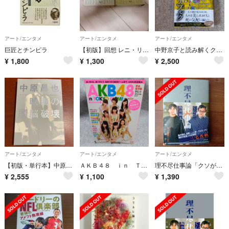
アート/エンタメ
アート/エンタメ
アート/エンタメ
巨匠とチンピラ
【初版】回想 レニ・リーフェンシュタール 上・下巻セット 椛島則子／訳 単行本
中野京子と読み解くクリムトと黄昏のハプスブルク
¥
1,800
¥
1,300
¥
2,500
アート/エンタメ
アート/エンタメ
アート/エンタメ
【初版・単行本】中原昌也 「映画の頭脳破壊」
ＡＫＢ４８ ｉｎ ＴＯＫＹＯ ＤＯＭＥ
理不尽仕事論「クソが！！」と思った時に読む本
¥
2,555
¥
1,100
¥
1,390