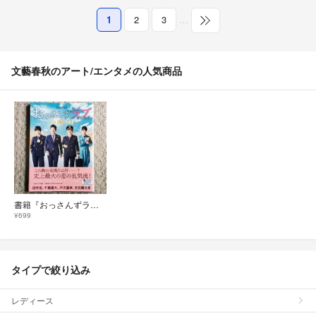
1
2
3
…
文藝春秋のアート/エンタメの人気商品
書籍『おっさんずラブ in the sky』公式ブック〈帯付き〉テレビ朝日
¥699
タイプで絞り込み
レディース