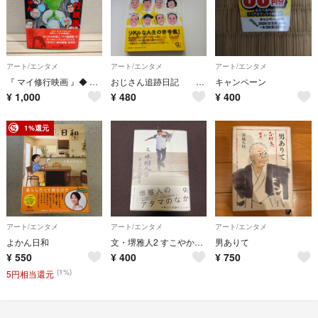
アート/エンタメ
アート/エンタメ
アート/エンタメ
『 マイ修行映画 』◆ みうらじゅん / 映画 × コラム エッセイ
おじさん追跡日記 なかむらるみ 人間観察本
キャンペーン
¥
1,000
¥
480
¥
400
1%還元
アート/エンタメ
アート/エンタメ
アート/エンタメ
よかん日和
文・堺雅人2 すこやかな日々
男ありて
¥
550
¥
400
¥
750
(1%)
5円相当還元