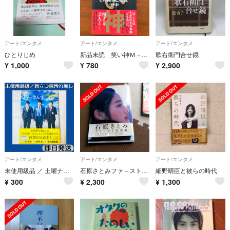
アート/エンタメ
アート/エンタメ
アート/エンタメ
ひとりじめ
新品未読 笑い神Ｍ－１、その純情と狂気
歌右衛門合せ鏡
¥
1,000
¥
780
¥
2,900
アート/エンタメ
アート/エンタメ
アート/エンタメ
未使用級品 ／ 土曜ナイトドラマ おっさんずラブ 公式ブック 田中圭 即日発送
石原さとみファ－スト写真集
細野晴臣と彼らの時代
¥
300
¥
2,300
¥
1,300