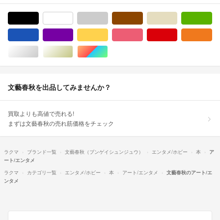
ブラック/黒色系
ホワイト/白色系
グレー/灰色系
ブラウン/茶色系
ベージュ系
グ
ブルー・ネイビー/青色系
パープル/紫色系
イエロー/黄色系
ピンク/桃色系
レッド/赤色系
オ
シルバー/銀色系
ゴールド/金色系
マルチカラー
文藝春秋を出品してみませんか？
買取よりも高値で売れる!
まずは文藝春秋の売れ筋価格をチェック
ラクマ
ブランド一覧
文藝春秋（ブンゲイシュンジュウ）
エンタメ/ホビー
本
ア
ート/エンタメ
ラクマ
カテゴリ一覧
エンタメ/ホビー
本
アート/エンタメ
文藝春秋のアート/エ
ンタメ