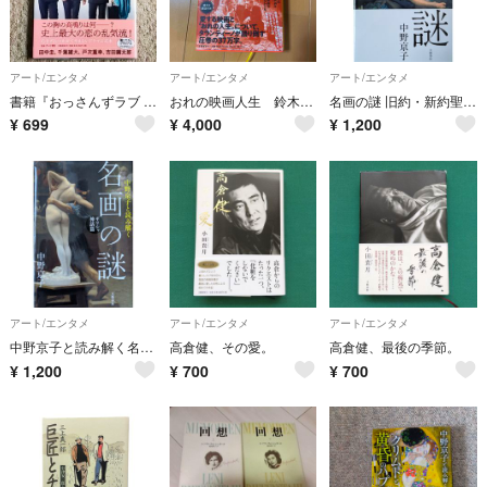
アート/エンタメ
アート/エンタメ
アート/エンタメ
書籍『おっさんずラブ in the sky』公式ブック〈帯付き〉テレビ朝日
おれの映画人生 鈴木恵 タランティーノ 新刊
名画の謎 旧約・新約聖書篇 中野京子
¥
699
¥
4,000
¥
1,200
アート/エンタメ
アート/エンタメ
アート/エンタメ
中野京子と読み解く名画の謎 ギリシャ神話篇
高倉健、その愛。
高倉健、最後の季節。
¥
1,200
¥
700
¥
700