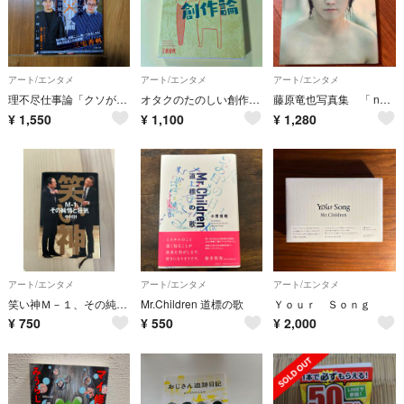
アート/エンタメ
アート/エンタメ
アート/エンタメ
理不尽仕事論「クソが！！」と思った時に読む本
オタクのたのしい創作論 AB
藤原竜也写真集 「 nｏ ｃｏｎｔｒｏｌ」
¥
1,550
¥
1,100
¥
1,280
アート/エンタメ
アート/エンタメ
アート/エンタメ
笑い神Ｍ－１、その純情と狂気
Mr.Children 道標の歌
Ｙｏｕｒ Ｓｏｎｇ
¥
750
¥
550
¥
2,000