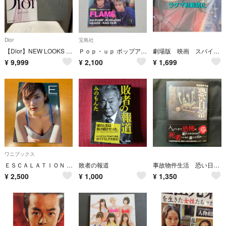
Dior
宝島社
【Dior】NEW LOOKS アートブック
Ｐｏｐ・ｕｐ ポップアップ
劇場版 映画 スパイダーマン：ブランド・ニュー・デイ パンフレット&フライヤー
¥
9,999
¥
2,100
¥
1,699
ワニブックス
ＥＳＣＡＬＡＴＩＯＮ 真野恵里菜 DVD付き 写真集 初版
敗者の報道
事故物件生活 恐い日常 松原タニシ 初版 帯付 怖い話や恐怖の体験 怪奇エッセイ
¥
2,500
¥
1,000
¥
1,350