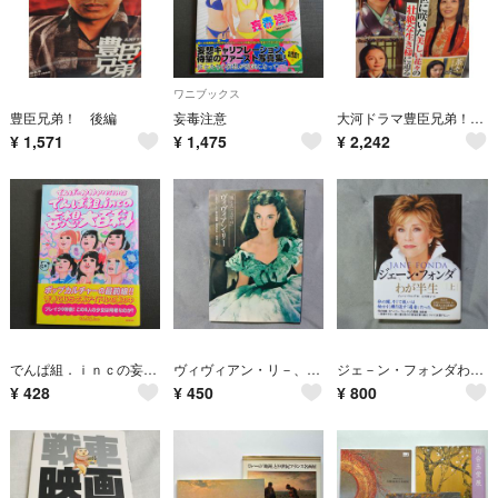
ワニブックス
豊臣兄弟！ 後編
妄毒注意
大河ドラマ豊臣兄弟！戦国を生きた女性たち
¥
1,571
¥
1,475
¥
2,242
でんぱ組．ｉｎｃの妄想大百科
ヴィヴィアン・リ－、シネマアルバム17、
ジェ－ン・フォンダわが半生
¥
428
¥
450
¥
800