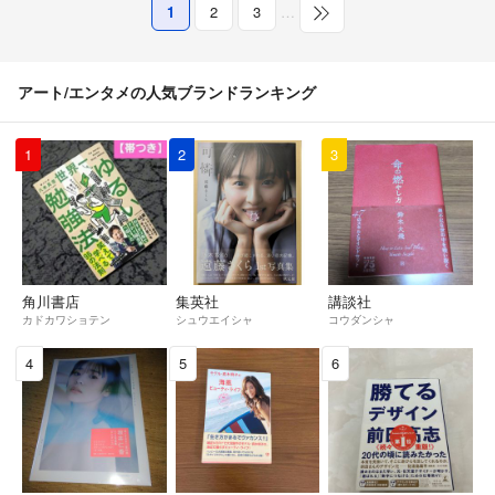
1
2
3
…
アート/エンタメの人気ブランドランキング
1
2
3
角川書店
集英社
講談社
カドカワショテン
シュウエイシャ
コウダンシャ
4
5
6