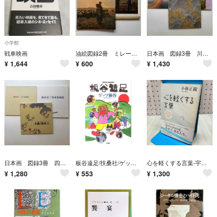
小学館
戦車映画
油絵図録2冊 ミレー フランス絵画
日本画 図録3冊 川合玉堂 加山又造 石踊達哉
¥
1,644
¥
600
¥
1,430
日本画 図録3冊 四田淳三 小泉淳作 鈴木喜三男水彩画集
板谷遠足/扶桑社/ゲッツ板谷（単行本）
心を軽くする言葉-宇宙を味方の「か・が・み」の法則 小林正観 060160
¥
1,280
¥
553
¥
1,300