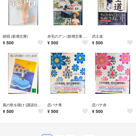
絶唱 (新潮文庫)
赤毛のアン (新潮文庫 モ 4-1)
武士道
¥
500
¥
500
¥
500
風の歌を聴け (講談社文庫 む 6-1)
恋バナ青
恋バナ赤
¥
500
¥
500
¥
500