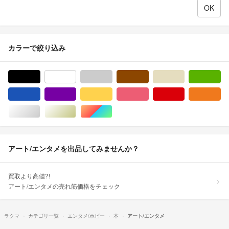
カラーで絞り込み
ブラック/黒色系
ホワイト/白色系
グレー/灰色系
ブラウン/茶色系
ベージュ系
グ
ブルー・ネイビー/青色系
パープル/紫色系
イエロー/黄色系
ピンク/桃色系
レッド/赤色系
オ
シルバー/銀色系
ゴールド/金色系
マルチカラー
アート/エンタメを出品してみませんか？
買取より高値?!
アート/エンタメの売れ筋価格をチェック
ラクマ
カテゴリ一覧
エンタメ/ホビー
本
アート/エンタメ