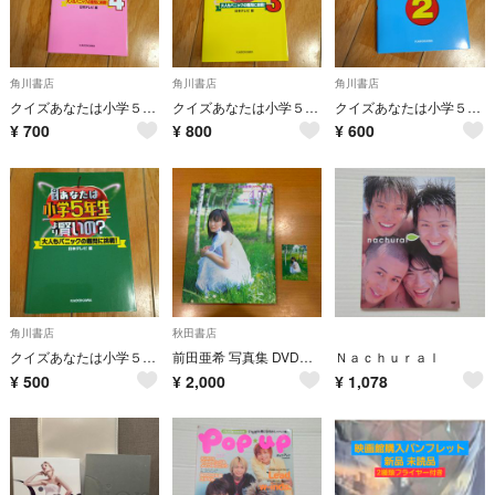
角川書店
角川書店
角川書店
クイズあなたは小学５年生より賢いの？
クイズあなたは小学５年生より賢いの？
クイズあなたは小学５年生より賢いの？
¥
700
¥
800
¥
600
角川書店
秋田書店
クイズあなたは小学５年生より賢いの？
前田亜希 写真集 DVD付き 『１７（イチナナ）』
Ｎａｃｈｕｒａｌ
¥
500
¥
2,000
¥
1,078