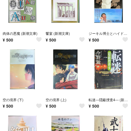
肉体の悪魔 (新潮文庫)
饗宴 (新潮文庫)
ジーキル博士とハイド氏 (新潮文庫)
¥
500
¥
500
¥
500
空の境界 (下)
空の境界 (上)
転迷―隠蔽捜査4― (新潮文庫)
¥
500
¥
500
¥
500