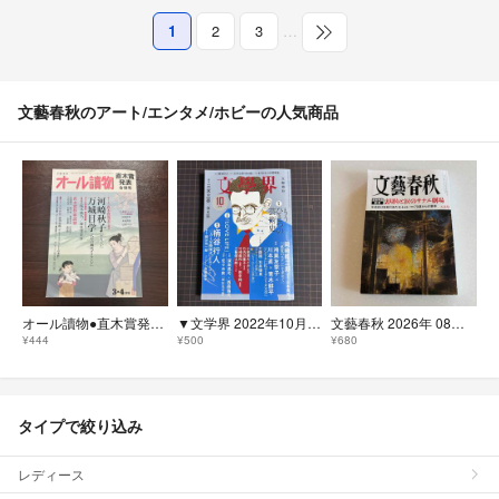
1
2
3
…
文藝春秋のアート/エンタメ/ホビーの人気商品
オール讀物●直木賞発表合併号●文藝春秋●河﨑秋子●万城目学
▼文学界 2022年10月号 もうひとつの芸術史 柄谷行人 三木三奈「消化器」
文藝春秋 2026年 08月号 [雑誌]
¥444
¥500
¥680
タイプで絞り込み
レディース