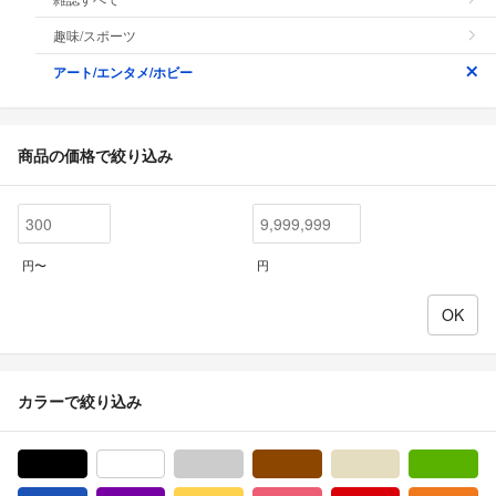
趣味/スポーツ
アート/エンタメ/ホビー
商品の価格で絞り込み
円〜
円
カラーで絞り込み
ブラック/黒色系
ホワイト/白色系
グレー/灰色系
ブラウン/茶色系
ベージュ系
グ