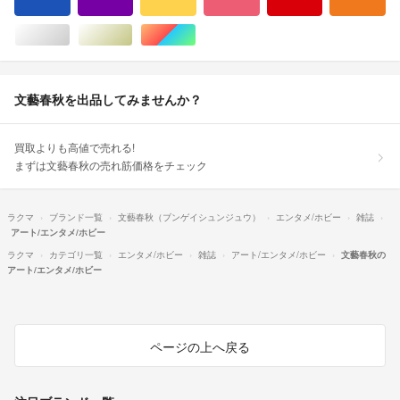
ブルー・ネイビー/青色系
パープル/紫色系
イエロー/黄色系
ピンク/桃色系
レッド/赤色系
オ
シルバー/銀色系
ゴールド/金色系
マルチカラー
文藝春秋を出品してみませんか？
買取よりも高値で売れる!
まずは文藝春秋の売れ筋価格をチェック
ラクマ
ブランド一覧
文藝春秋（ブンゲイシュンジュウ）
エンタメ/ホビー
雑誌
アート/エンタメ/ホビー
ラクマ
カテゴリ一覧
エンタメ/ホビー
雑誌
アート/エンタメ/ホビー
文藝春秋の
アート/エンタメ/ホビー
ページの上へ戻る