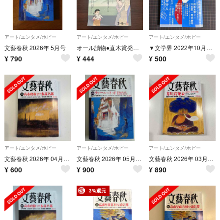
アート/エンタメ/ホビー
アート/エンタメ/ホビー
アート/エンタメ/ホビー
文藝春秋 2026年 5月号
オール讀物●直木賞発表合併号●文藝春秋●河﨑秋子●万城目学
▼文学界 2022年10月号 もうひとつの芸術史 柄谷行人 三木三奈「消化器」
¥
790
¥
444
¥
500
アート/エンタメ/ホビー
アート/エンタメ/ホビー
アート/エンタメ/ホビー
文藝春秋 2026年 04月号 [雑誌]
文藝春秋 2026年 05月号 [雑誌]
文藝春秋 2026年 03月号 [雑誌]
¥
600
¥
900
¥
890
3%還元