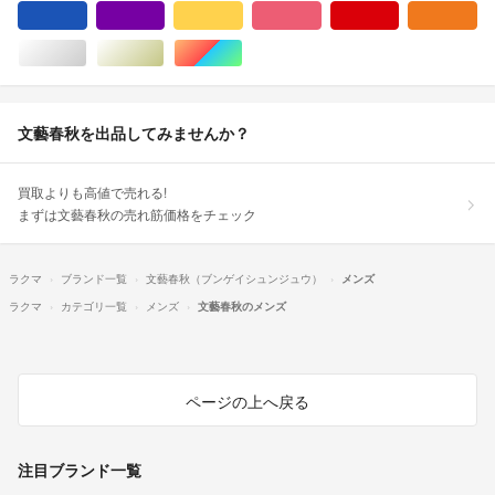
ブルー・ネイビー/青色系
パープル/紫色系
イエロー/黄色系
ピンク/桃色系
レッド/赤色系
オ
シルバー/銀色系
ゴールド/金色系
マルチカラー
文藝春秋を出品してみませんか？
買取よりも高値で売れる!
まずは文藝春秋の売れ筋価格をチェック
ラクマ
ブランド一覧
文藝春秋（ブンゲイシュンジュウ）
メンズ
ラクマ
カテゴリ一覧
メンズ
文藝春秋のメンズ
ページの上へ戻る
注目ブランド一覧