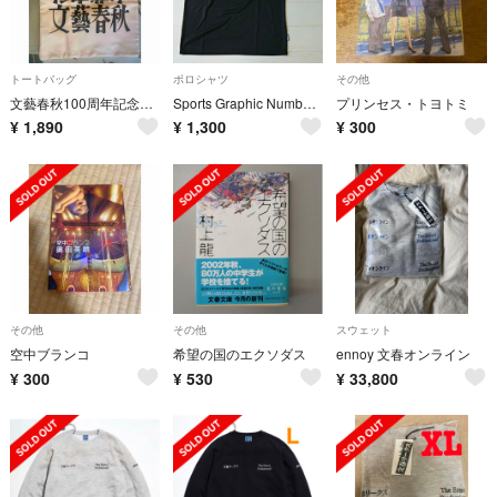
トートバッグ
ポロシャツ
その他
文藝春秋100周年記念バック アートプリントキャンバストートバッグ 新品
Sports Graphic Number/メッシュジップ半袖Tシャツ/M
プリンセス・トヨトミ
¥
1,890
¥
1,300
¥
300
その他
その他
スウェット
空中ブランコ
希望の国のエクソダス
ennoy 文春オンライン
¥
300
¥
530
¥
33,800