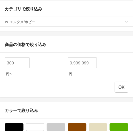
カテゴリで絞り込み
エンタメ/ホビー
商品の価格で絞り込み
円〜
円
カラーで絞り込み
ブラック/黒色系
ホワイト/白色系
グレー/灰色系
ブラウン/茶色系
ベージュ系
グ