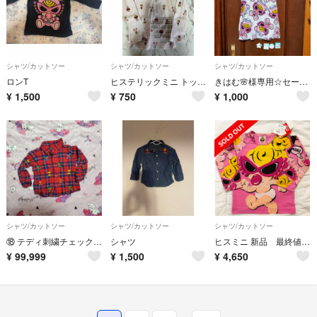
シャツ/カットソー
シャツ/カットソー
シャツ/カットソー
ロンT
ヒステリックミニ トップス
きはむ🌸様専用☆セーラーチュニック
¥
1,500
¥
750
¥
1,000
シャツ/カットソー
シャツ/カットソー
シャツ/カットソー
⑱ テディ刺繍チェックシャツ80 🖤🖤
シャツ
ヒスミニ 新品 最終値下げ 11月15日処分
¥
99,999
¥
1,500
¥
4,650