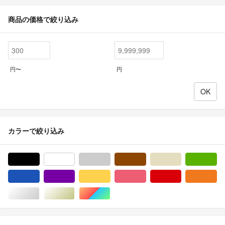
商品の価格で絞り込み
円〜
円
カラーで絞り込み
ブラック/黒色系
ホワイト/白色系
グレー/灰色系
ブラウン/茶色系
ベージュ系
グ
ブルー・ネイビー/青色系
パープル/紫色系
イエロー/黄色系
ピンク/桃色系
レッド/赤色系
オ
シルバー/銀色系
ゴールド/金色系
マルチカラー