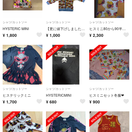
シャツ/カットソー
シャツ/カットソー
シャツ/カットソー
HYSTERIC MINI
【更に値下げしました！】ヒステリックミニ ベビー パーカー 80サイズ ヒスミニ
ヒスミニ80から90半袖セトア❤❤今週まで出品
¥
1,800
¥
1,000
¥
2,300
シャツ/カットソー
シャツ/カットソー
シャツ/カットソー
ヒステリックミニ
HYSTERICMINI
ヒスミニセット冬服❤
¥
1,700
¥
680
¥
900