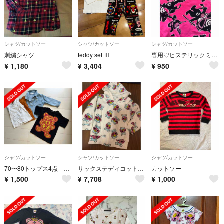
シャツ/カットソー
シャツ/カットソー
シャツ/カットソー
刺繍シャツ
teddy set◡̈⃝
専用♡ヒステリックミニ♡かっこ可愛いロンT♡
¥
1,180
¥
3,404
¥
950
シャツ/カットソー
シャツ/カットソー
シャツ/カットソー
70〜80トップス4点 1点ヒステリックあり
サックステディコットンパーカー
カットソー
¥
1,500
¥
7,708
¥
1,000