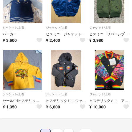
ジャケット/上着
ジャケット/上着
ジャケット/上着
パーカー
ヒスミニ ジャケット【100】
ヒスミニ リバーシブルキッズ ベスト 中綿 90cm カーキ HG
¥
3,600
¥
2,400
¥
3,980
ジャケット/上着
ジャケット/上着
ジャケット/上着
セール中❗️ヒステリックミニ SMILE パーカー イエロー 95cm
ヒステリックミニ ジャケット アウター
ヒステリックミニ アウター
¥
1,350
¥
6,800
¥
10,000