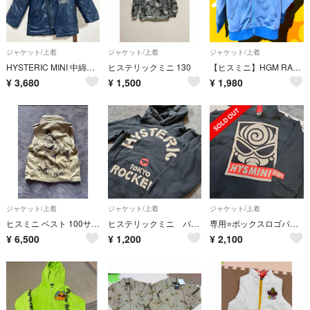
ジャケット/上着
ジャケット/上着
ジャケット/上着
HYSTERIC MINI 中綿ライダースジャケット 90cm
ヒステリックミニ 130
【ヒスミニ】HGM RACING INC. ライトブルージャケット
¥
3,680
¥
1,500
¥
1,980
ジャケット/上着
ジャケット/上着
ジャケット/上着
ヒスミニ ベスト 100サイズ
ヒステリックミニ パーカー130 黒
専用⭐ボックスロゴパーカー 120
¥
6,500
¥
1,200
¥
2,100