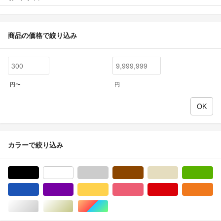
商品の価格で絞り込み
円〜
円
カラーで絞り込み
ブラック/黒色系
ホワイト/白色系
グレー/灰色系
ブラウン/茶色系
ベージュ系
グ
ブルー・ネイビー/青色系
パープル/紫色系
イエロー/黄色系
ピンク/桃色系
レッド/赤色系
オ
シルバー/銀色系
ゴールド/金色系
マルチカラー