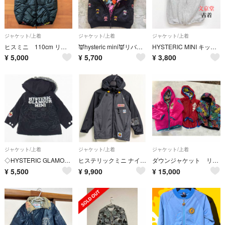
ジャケット/上着
ジャケット/上着
ジャケット/上着
ヒスミニ 110cm リバーシブルベスト
👿hysteric mini👿リバーシブルダウンベスト
HYSTERIC MINI キッズフードベスト ヒスミニ角 グレー 110
¥
5,000
¥
5,700
¥
3,800
ジャケット/上着
ジャケット/上着
ジャケット/上着
◇HYSTERIC GLAMOUR MINI フーデット 中綿コート ベビー90 ブラック ミニちゃん刺繍 N-3B風 ヒステリックミニ バックプリント
ヒステリックミニ ナイロンジャケット 120 男の子
ダウンジャケット リバーシブル セット売り
¥
5,500
¥
9,900
¥
15,000