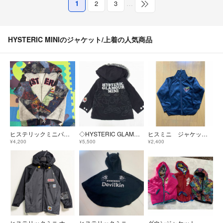
1
2
3
…
HYSTERIC MINIのジャケット/上着の人気商品
ヒステリックミニパーカー
◇HYSTERIC GLAMOUR MINI フーデット 中綿コート ベビー90 ブラック ミニちゃん刺繍 N-3B風 ヒステリックミニ バックプリント
ヒスミニ ジャケット【100】
¥4,200
¥5,500
¥2,400
ヒステリックミニ ナイロンジャケット 120 男の子
ヒステリックミニ ブラックポンチョ デビル
ダウンジャケット リバーシブル セット売り