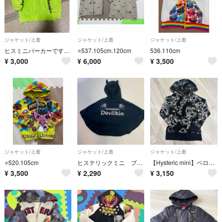
ジャケット/上着
ジャケット/上着
ジャケット/上着
ヒスミニパーカーですキッズ
⭐️537.105cm.120cm
536.110cm
¥
3,000
¥
6,000
¥
3,500
ジャケット/上着
ジャケット/上着
ジャケット/上着
⭐️520.105cm
ヒステリックミニ ブラックポンチョ デビル
【Hysteric mini】ベロアパーカー★110センチ ヒスミニ 薄手
¥
3,500
¥
2,290
¥
3,150