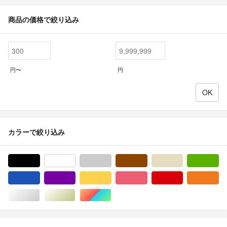
商品の価格で絞り込み
円〜
円
カラーで絞り込み
ブラック/黒色系
ホワイト/白色系
グレー/灰色系
ブラウン/茶色系
ベージュ系
グ
ブルー・ネイビー/青色系
パープル/紫色系
イエロー/黄色系
ピンク/桃色系
レッド/赤色系
オ
シルバー/銀色系
ゴールド/金色系
マルチカラー