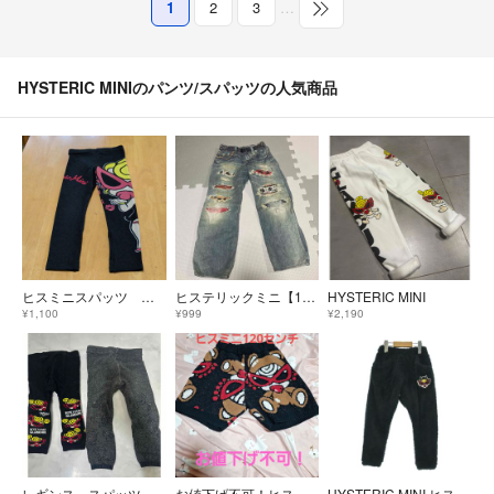
1
2
3
…
HYSTERIC MINIのパンツ/スパッツの人気商品
ヒスミニスパッツ ブラック 110cm
ヒステリックミニ【110】
HYSTERIC MINI
¥1,100
¥999
¥2,190
レギンス スパッツ ２点セット
お値下げ不可！ヒスミニパンツ リトルアンデルセン
HYSTERIC MINI ヒステリックミニ パンツ（その他） 110cm 黒 【古着】【中古】【送料無料】