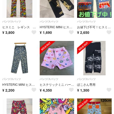
パンツ/スパッツ
パンツ/スパッツ
パンツ/スパッツ
ヒスミニ レギンス 総柄 120
HYSTERIC MINI ヒスミニ
お値下げ不可！ヒスミニダメージ加工デニムパッチワーク リトルアンデルセン
¥
3,800
¥
1,690
¥
2,650
パンツ/スパッツ
パンツ/スパッツ
パンツ/スパッツ
HYSTERIC MINI ヒステリックミニ パンツ（その他） 120cm 紺 【古着】【中古】【送料無料】
ヒステリックミニ ハーフパンツ
ぽこさん専用
¥
2,200
¥
4,350
¥
1,300