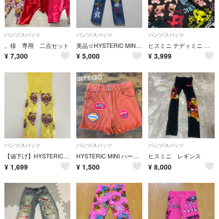
パンツ/スパッツ
パンツ/スパッツ
パンツ/スパッツ
。様 専用 二点セット
美品☆HYSTERIC MINI リトルアンデルセン デニム ジーンズ １４０
ヒスミニ テディミニ ハーフパンツ 140cm
¥
7,300
¥
5,000
¥
3,999
パンツ/スパッツ
パンツ/スパッツ
パンツ/スパッツ
【値下げ】HYSTERICMINI ヒステリックミニ ヒスミニ キッズ服 レギンス 女の子服 ボトムス 100cm
HYSTERIC MINI ハーフパンツ 130cm
ヒスミニ レギンス
¥
1,699
¥
1,500
¥
8,000