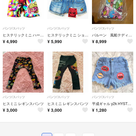
パンツ/スパッツ
パンツ/スパッツ
パンツ/スパッツ
ヒステリックミニ ハーフパンツ 105cm キッズ 男児 女児 黒×マルチカラー【新品 未使用品】【新入荷!】★
ヒステリックミニ ショートパンツ 105cm キッズ 女児 インディゴブルー×ピンク【新品 未使用品】【新入荷!】★
バルーン 風船テディ レギンス
¥
4,990
¥
5,990
¥
8,999
パンツ/スパッツ
パンツ/スパッツ
パンツ/スパッツ
ヒスミニ レギンスパンツ
ヒスミニ レギンスパンツ
平成ギャル y2k HYSTERIC110ショートパンツ ヒステリック
¥
3,000
¥
3,000
¥
1,280