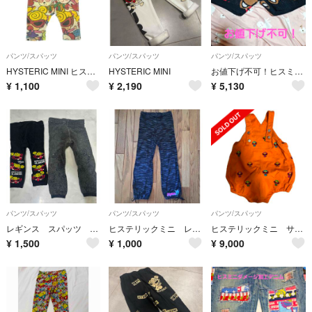
パンツ/スパッツ
パンツ/スパッツ
パンツ/スパッツ
HYSTERIC MINI ヒステリックミニ パンツ（その他） 80cm 白 【古着】【中古】【送料無料】
HYSTERIC MINI
お値下げ不可！ヒスミニパンツ リトルアンデルセン
¥
1,100
¥
2,190
¥
5,130
パンツ/スパッツ
パンツ/スパッツ
パンツ/スパッツ
レギンス スパッツ ２点セット
ヒステリックミニ レギンス110サイズ
ヒステリックミニ サロペット 怪獣尻尾付き
¥
1,500
¥
1,000
¥
9,000