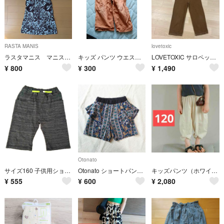
RASTA MANIS
lovetoxic
ラスタマニス マニスガールワンピース
キッズ パンツ ウエストリボン
LOVETOXIC サロペット 130
¥
800
¥
300
¥
1,490
Otonato
サイズ160 子供用ショートパンツ
Otonato ショートパンツ キュロット 120cm
キッズパンツ（ホワイト120サイズ）ボトムスこども子供服コットンリネン100
¥
555
¥
600
¥
2,080