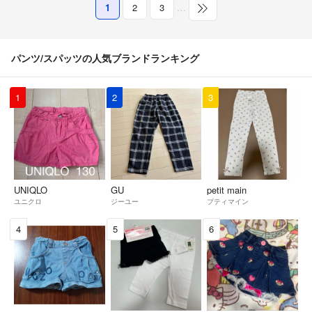
1
2
3
…
パンツ/スパッツの人気ブランドランキング
1
2
3
UNIQLO
GU
petit main
ユニクロ
ジーユー
プティマイン
4
5
6