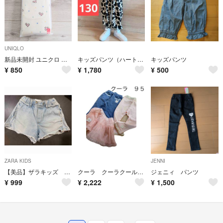
UNIQLO
新品未開封 ユニクロ レギンス リラックスフィット
キッズパンツ（ハート130サイズ）ボトムスこども子供服こども服106
キッズパンツ
¥
850
¥
1,780
¥
500
ZARA KIDS
JENNI
【美品】ザラキッズ デニムショーパン 128センチ
クーラ クーラクール 三点セット 美品 早い者勝ち 長ズボン チュール スカート
ジェニィ パンツ
¥
999
¥
2,222
¥
1,500