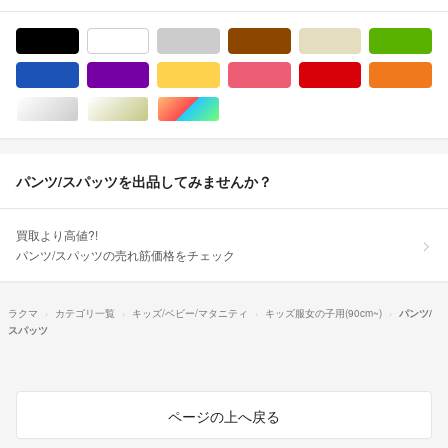
ブラック/黒色系
ホワイト/白色系
グレー/灰色系
ブラウン/茶色系
ベージュ系
グ
ブルー・ネイビー/青色系
パープル/紫色系
イエロー/黄色系
ピンク/桃色系
レッド/赤色系
オ
シルバー/銀色系
ゴールド/金色系
マルチカラー
パンツ/スパッツを出品してみませんか？
買取より高値?!
パンツ/スパッツの売れ筋価格をチェック
ラクマ
カテゴリ一覧
キッズ/ベビー/マタニティ
キッズ服女の子用(90cm~)
パンツ/
スパッツ
ページの上へ戻る