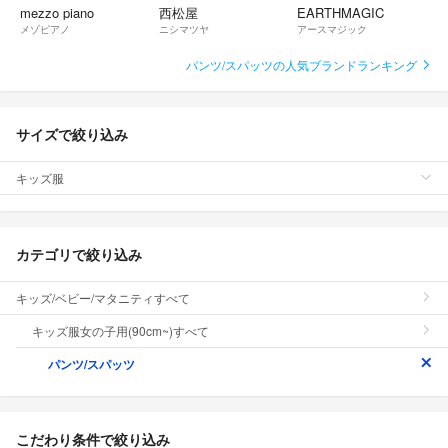
mezzo piano
西松屋
EARTHMAGIC
メゾピアノ
ニシマツヤ
アースマジック
パンツ/スパッツの人気ブランドランキング
サイズで絞り込み
キッズ服
カテゴリで絞り込み
キッズ/ベビー/マタニティすべて
キッズ服女の子用(90cm~)すべて
パンツ/スパッツ
こだわり条件で絞り込み