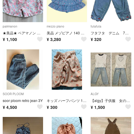
pairmanon
mezzo piano
futafuta
★美品★ ペアマノン 水陸両用 フリル ガールズショートパンツ（130cm）
美品 メゾピアノ 140 夏物 フリルキュロット スカパン Y2K 平成レトロ
フタフタ デニム 7部丈 110cm
¥
1,100
¥
3,280
¥
320
SOOR PLOOM
ALGY
soor ploom retro jean 3Y
キッズ ハーフパンツ 120cm オレンジ柄
【algy】子供服 女の子 130 【2点セット】
¥
4,500
¥
300
¥
1,500