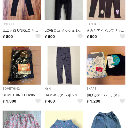
UNIQLO
BANDAI
ユニクロ UNIQLO キッズ レギンスパンツ ストレッチ ボトムス 黒 L ブラック RP25
LOVEロゴ メッシュ レギンス 黒
きみとアイドルプリキュア スパッツ レギンス 110 2枚セット
¥
800
¥
600
¥
900
SOMETHING
H&H
SKAPE
SOMETHING EDWIN デニムパンツ ジーンズガールズ
H&M キッズ レギンス ハート柄 約120㌢
伸びるスーパー、ストレッチパンツ120cm2枚
¥
1,300
¥
480
¥
1,200