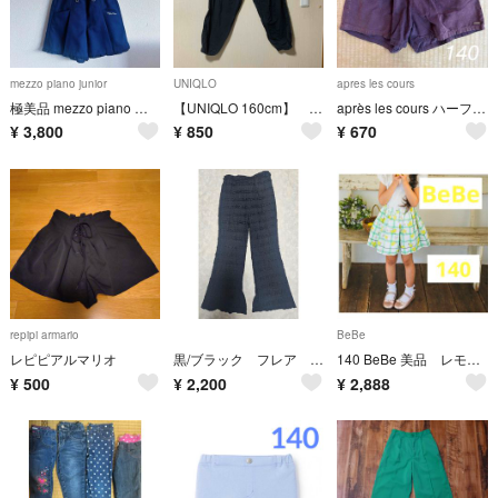
mezzo piano junior
UNIQLO
apres les cours
極美品 mezzo piano サスペンダー フリルパンツ リボン 紺 140
【UNIQLO 160cm】 ジョガーパンツ
après les cours ハーフパンツ 140cm パープル
¥
3,800
¥
850
¥
670
repipi armario
BeBe
レピピアルマリオ
黒/ブラック フレア フリル ひらひら ロングパンツ 女児用 150cm
140 BeBe 美品 レモン柄 チェック ショートパンツ キュロットパンツ
¥
500
¥
2,200
¥
2,888