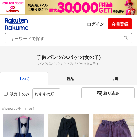
ログイン
会員登録
子供 パンツ/スパッツ(女の子)
パンツ/スパッツ / キッズ/ベビー/マタニティ
すべて
新品
古着
絞り込み
販売中のみ
おすすめ順
約250,000件中 1 - 36件