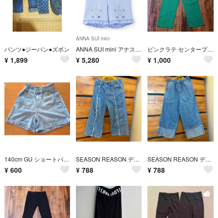
ANNA SUI mini
パンツ●ジーパン●ズボン
ANNA SUI mini アナスイミニモチーフショートパンツ ユニコーン140
ピンクラテ センタープレス ワイドパンツ カジュアル きれいめ カラーパンツ レディース L/160 グリーン RO15
¥
1,899
¥
5,280
¥
1,000
140cm GU ショートパンツ
SEASON REASON デニムパンツ 110cm 女の子
SEASON REASON デニムパンツ 110cm 女の子
¥
600
¥
788
¥
788