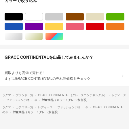
カラーで絞り込み
ブラック/黒色系
ホワイト/白色系
グレー/灰色系
ブラウン/茶色系
ベージュ系
グ
ブルー・ネイビー/青色系
パープル/紫色系
イエロー/黄色系
ピンク/桃色系
レッド/赤色系
オ
シルバー/銀色系
ゴールド/金色系
マルチカラー
GRACE CONTINENTALを出品してみませんか？
買取よりも高値で売れる!
まずはGRACE CONTINENTALの売れ筋価格をチェック
ラクマ
ブランド一覧
GRACE CONTINENTAL（グレースコンチネンタル）
レディース
ファッション小物
傘
対象商品（カラー：グレー/灰色系）
ラクマ
カテゴリ一覧
レディース
ファッション小物
傘
GRACE CONTINENTAL
の傘
対象商品（カラー：グレー/灰色系）