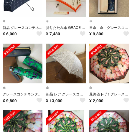
傘
傘
傘
新品 グレースコンチネンタル 水玉 ドット 雨晴兼用 アンブレラ 傘
折りたたみ傘 GRACE CONTINENTAL グレースコンチネンタル USED美品 晴雨兼用 ベージュ 50cm FS9476
日傘 傘 グレースコンチネンタル ノベルティー
¥
6,000
¥
7,480
¥
9,800
傘
傘
傘
グレースコンチネンタル ノベルティ ホース柄 傘
新品 レア グレースコンチネンタル 日傘
最終値下げ！グレースコンチネンタル 折りたたみ傘
¥
9,800
¥
13,000
¥
2,000