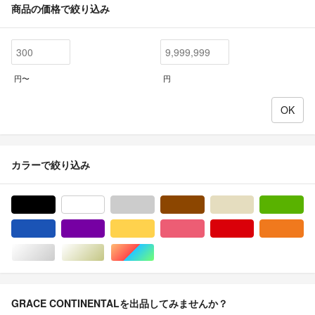
商品の価格で絞り込み
円〜
円
カラーで絞り込み
ブラック/黒色系
ホワイト/白色系
グレー/灰色系
ブラウン/茶色系
ベージュ系
グ
ブルー・ネイビー/青色系
パープル/紫色系
イエロー/黄色系
ピンク/桃色系
レッド/赤色系
オ
シルバー/銀色系
ゴールド/金色系
マルチカラー
GRACE CONTINENTALを出品してみませんか？