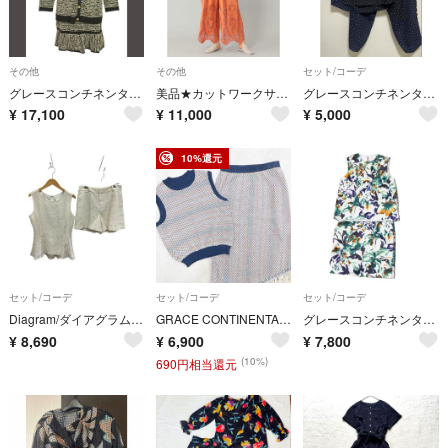
その他
その他
セット/コーデ
グレースコンチネンタル ツイードニットセットアップ カーディガン フレアスカート
美品★カットワークサロペット グレースコンチネンタル オールインワン ロンパース
グレースコンチネンタル diagram ドットフラワー パンツセットアップ 38
¥
17,100
¥
11,000
¥
5,000
10%還元
セット/コーデ
セット/コーデ
セット/コーデ
Diagram/ダイアグラム/グレースコンチネンタル/レース/セットアップ/ノースリーブ/ショットパンツ/サイズ38/レディース/ホワイト/FG0207
GRACE CONTINENTAL グレースコンティネンタル セットアップ ニット ノースリーブ スカート コットン マルチカラー 日本製 レディース 36 b01878
グレースコンチネンタル Diagram セットアップ 花柄ノースリーブ 36
¥
8,690
¥
6,900
¥
7,800
(10%)
690円相当還元