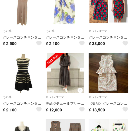
その他
その他
セット/コーデ
グレースコンチネンタル GRACE CONTINENTAL オールインワン
グレースコンチネンタル シフォンスカート 36 青 ブルー 水彩画風花柄
グレースコンチネンタル マルチフラワーレースセットアップ
¥
2,500
¥
2,100
¥
38,000
その他
セット/コーデ
セット/コーデ
グレースコンチネンタル ワンピース ノースリーブ ホワイト ブラック 36
美品♡チュールプリーツトップ&スカート
《美品》グレースコンチネンタル刺繍ペプラムジャガードセットアップ♪
¥
2,100
¥
12,000
¥
13,500