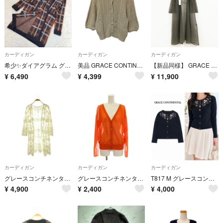
カーディガン
カーディガン
カーディガン
希少✨ダイアグラム グレースコンチネンタル モヘヤ チェック ロング ニットカーディガン 36 ブラウン ガウン 日本製 アウター
美品 GRACE CONTINENTAL グレースコンチネンタル パールボタン ケーブル編み カーディガン 36 ベージュ レディース 古着 中古 USED
【新品同様】 GRACE CONTINENTAL グレースコンチネンタル ニットロングカーディガン 2way ワンピース 透かし柄編み レース ポリエステル リネン グリーン レディース 36 b02328
¥
6,490
¥
4,399
¥
11,900
カーディガン
カーディガン
カーディガン
グレースコンチネンタル レース ロングカーディガン チュール 総柄 36 白
グレースコンチネンタル カーディガン 36 オレンジ シアー Vネック 長袖
T817 M グレースコンチネンタル ビジュー 可愛い カーディガン レディース
¥
4,900
¥
2,400
¥
4,000