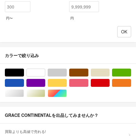
円〜
円
カラーで絞り込み
ブラック/黒色系
ホワイト/白色系
グレー/灰色系
ブラウン/茶色系
ベージュ系
グ
ブルー・ネイビー/青色系
パープル/紫色系
イエロー/黄色系
ピンク/桃色系
レッド/赤色系
オ
シルバー/銀色系
ゴールド/金色系
マルチカラー
GRACE CONTINENTALを出品してみませんか？
買取よりも高値で売れる!