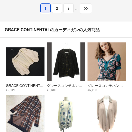
1
2
3
…
GRACE CONTINENTALのカーディガンの人気商品
GRACE CONTINENTAL グレースコンチネンタル Diagram ダイアグラム シフォン ボレロ カーディガン size36/アイボリー ■◆ レディース
グレースコンチネンタル ツイードバイカラーニットカーディガン 36 黒 24AW
グレースコンチネンタル✨刺繍半袖トップ羽織カーディガングリーンマルチカラーエスニックショート丈羽織
¥2,120
¥8,600
¥5,200