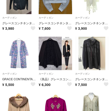
カーディガン
カーディガン
カーディガン
グレースコンチネンタル カーディガン 星ビジュー グリーン系 送料込
グレースコンチネンタル フリンジニットzipカーディガン 2025年
グレースコンチネンタル カーディガン 36 白 ホワイト レース 長袖 /AP
¥
3,980
¥
7,600
¥
3,900
カーディガン
カーディガン
カーディガン
GRACE CONTINENTAL グレースコンチネンタル フラワープリントレースロングカーディガン ライトブルー #3
《美品》グレースコンチネンタル レース カーディガン ブラック お呼ばれ 羽織り
グレースコンチネンタル 編みニットパーカー
¥
5,500
¥
6,300
¥
7,500