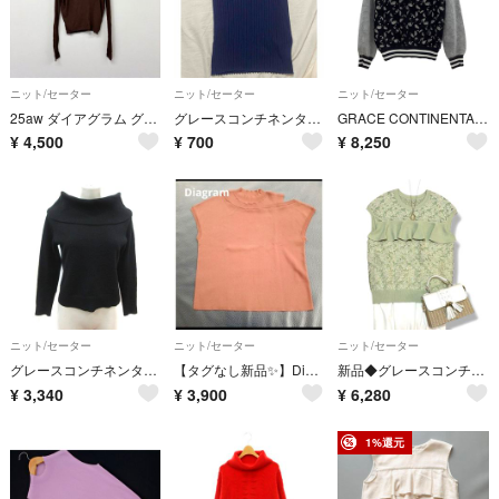
ニット/セーター
ニット/セーター
ニット/セーター
25aw ダイアグラム グレース コンチネンタル シアー リブ ニット トップ
グレースコンチネンタル【Diagram】 ニット
GRACE CONTINENTAL グレースコンチネンタル レディース ニット 星柄 SIZE 36 グレー
¥
4,500
¥
700
¥
8,250
ニット/セーター
ニット/セーター
ニット/セーター
グレースコンチネンタル ニット カットソー ウール アンゴラ混 長袖 36 黒
【タグなし新品✨️】Diagram♡ハイネック 半袖ニット
新品◆グレースコンチネンタル フラワーチュールニットトップ ライトグリーン 36
¥
3,340
¥
3,900
¥
6,280
1%還元