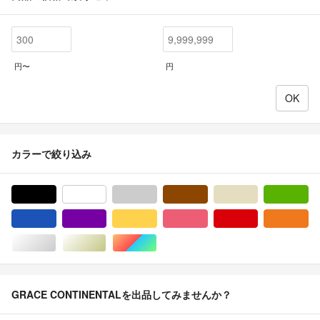
円〜
円
カラーで絞り込み
ブラック/黒色系
ホワイト/白色系
グレー/灰色系
ブラウン/茶色系
ベージュ系
グ
ブルー・ネイビー/青色系
パープル/紫色系
イエロー/黄色系
ピンク/桃色系
レッド/赤色系
オ
シルバー/銀色系
ゴールド/金色系
マルチカラー
GRACE CONTINENTALを出品してみませんか？