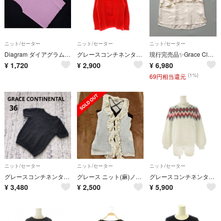
ニット/セーター
ニット/セーター
ニット/セーター
Diagram ダイアグラム グレースコンチネンタル ノースリーブ ニット セーター size36/ラベンダー ■◆ レディース
グレースコンチネンタル 変形ケーブルニットトップ セーター プルオーバー
現行完売品✨Grace Class ラメ混トリアセ ノースリーブ ブラウス 38
¥
1,720
¥
2,900
¥
6,980
(1%)
69円相当還元
ニット/セーター
ニット/セーター
ニット/セーター
グレースコンチネンタル 半袖 ニット 36 黒 上品 アンゴラ混 シンプル
グレース ニット(麻)ノースリーブ
グレースコンチネンタル ニット セーター 36 グレー フェアアイル柄
¥
3,480
¥
2,500
¥
5,900