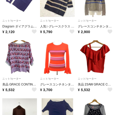
ニット/セーター
ニット/セーター
ニット/セーター
Diagram ダイアグラム グレースコンチネンタル フレンチスリーブ 透かし編み ニット セーター size36/紺 ■◆ レディース
人気✨グレースクラス グレースコンチネンタル アンゴラ ラメボーダー ニット 36 グレー×ゴールド ゆったり オーバーサイズ
グレースコンチネンタル ニット セーター ウール 36 グレー 青 ブルー
¥
2,120
¥
5,790
¥
2,900
ニット/セーター
ニット/セーター
ニット/セーター
美品 GRACE CONTINENTAL グレースコンチネンタル セーター テープヤーンニットトップ サイズ36 パープル レディース 古着 中古 USED
グレースコンチネンタル リブニット ボーダー フレアスリーブ 長袖 36
美品 23AW GRACE CONTINENTAL グレースコンチネンタル フリル ワンショルニットカットソー サイズ36 レッド レディース 古着 中古 USED
¥
5,532
¥
3,700
¥
5,532