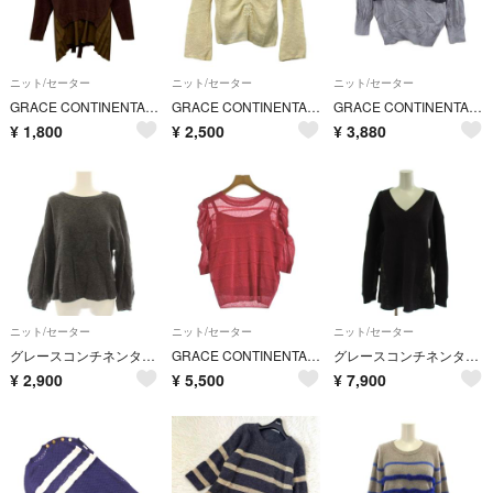
ニット/セーター
ニット/セーター
ニット/セーター
GRACE CONTINENTAL(グレースコンチネンタル) 長袖セーター サイズ36 S レディース美品 - ダークブラウン×黒 ハイネック/異素材切替/プリーツ/レース/チェック柄
GRACE CONTINENTAL(グレースコンチネンタル) 長袖セーター サイズ36 S レディース - アイボリー Vネック/刺繍
GRACE CONTINENTAL レース付 ニット セーター 7分袖 グレー
¥
1,800
¥
2,500
¥
3,880
ニット/セーター
ニット/セーター
ニット/セーター
グレースコンチネンタル ニット 長袖 フリル バルーンスリーブ 36 グレー
GRACE CONTINENTAL ニット・セーター S 赤 【古着】【中古】【送料無料】
グレースコンチネンタル デニムフレアニット 36 グレー 長袖 Vネック
¥
2,900
¥
5,500
¥
7,900