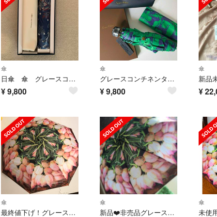
傘
傘
傘
日傘 傘 グレースコンチネンタル ノベルティー
グレースコンチネンタル ノベルティ ホース柄 傘
¥
9,800
¥
9,800
¥
22,
傘
傘
傘
最終値下げ！グレースコンチネンタル 折りたたみ傘
新品❤️非売品グレースコンチネンタル傘