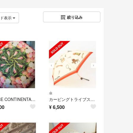
絞り込み
ッド表示
傘
GRACE CONTINENTALノベルティ折り畳み傘
カービングトライブス Maestra Umbrella 晴雨兼用折り畳み傘
00
¥
6,500