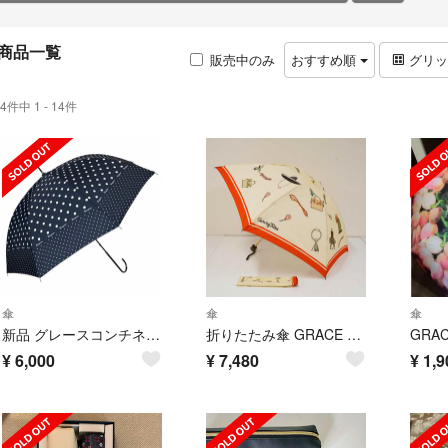
商品一覧
販売中のみ
おすすめ順
グリ
4件中 1 - 14件
傘
傘
傘
新品 グレースコンチネンタル 水玉 ドット 雨晴兼用 アンブレラ 傘
折りたたみ傘 GRACE CONTINENTAL グレースコンチネンタル USED美品 晴雨兼用 ベージュ 50cm FS9476
¥
6,000
¥
7,480
¥
1,9