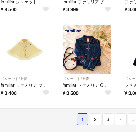
familiar ジャケット ウインドブレーカー 100
familiar ファミリア チェック 薄手ジャンパー レインコート 90
¥
8,500
¥
3,999
¥
3,0
ジャケット/上着
ジャケット/上着
ジャケ
familiar ファミリア ブルゾン（その他） ～60cm 白 【古着】【中古】【送料無料】
familiar ファミリア Gジャン デニムジャケット 130cm 女の子
¥
2,400
¥
2,500
¥
2,0
1
2
3
4
5