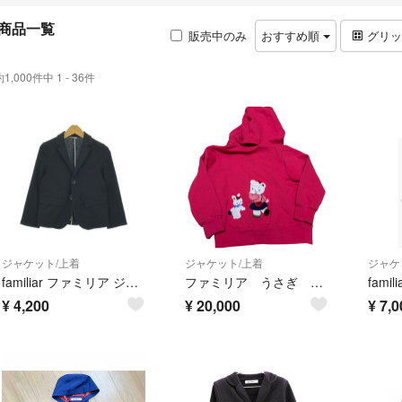
商品一覧
販売中のみ
おすすめ順
グリ
約1,000件中 1 - 36件
ジャケット/上着
ジャケット/上着
ジャケ
familiar ファミリア ジャケット（その他） 120cm 紺 【古着】【中古】【送料無料】
ファミリア うさぎ くま リアちゃん パーカー
¥
4,200
¥
20,000
¥
7,0