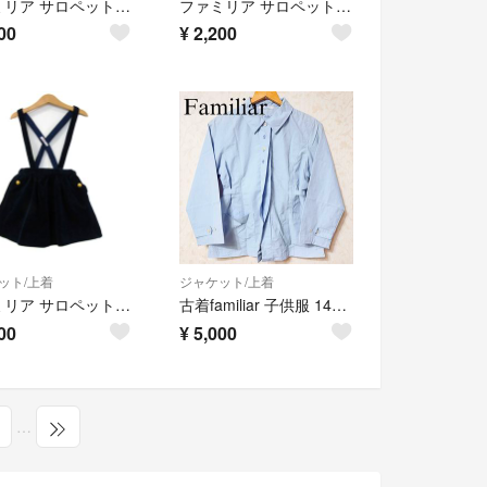
ファミリア サロペット オーバーオール キッズ 男の子用 100サイズ ベージュ Familiar
ファミリア サロペット ショートパンツ ウール混 ブランド ボトムス キッズ 男の子用 125サイズ ブラウン Familiar
00
¥
2,200
ット/上着
ジャケット/上着
ファミリア サロペット スカート サスペンダー付き ボトムス キッズ 女の子用 110サイズ ネイビー Familiar
古着familiar 子供服 140ジャケット 春夏秋冬服
00
¥
5,000
…