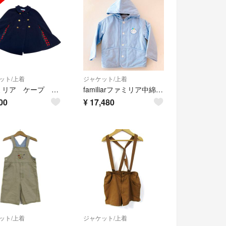
ット/上着
ジャケット/上着
ファミリア ケープ コート ジャケット チェック
familiarファミリア中綿ジャケット90新品キッズジュニアアウター水色フード
00
¥
17,480
ット/上着
ジャケット/上着