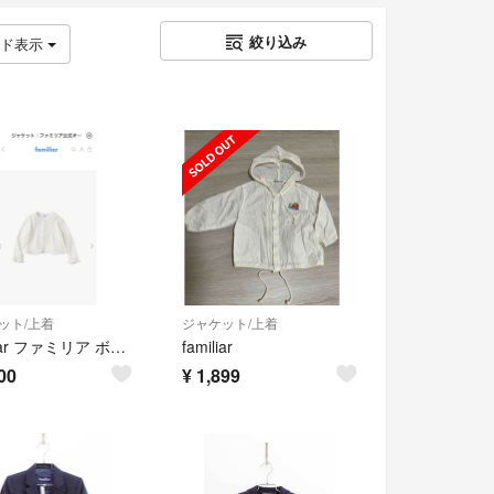
絞り込み
ッド表示
ット/上着
ジャケット/上着
familiar ファミリア ボレロ 130
familiar
00
¥
1,899