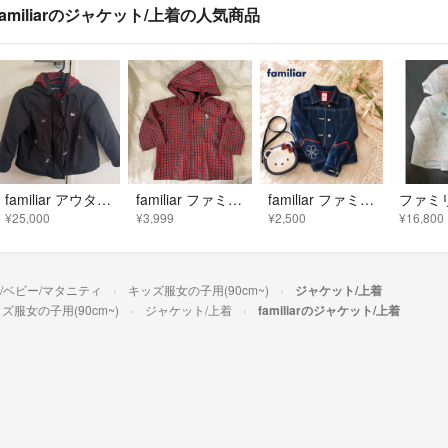
familiarのジャケット/上着の人気商品
familiar アウター 120センチ ダウンジャケット テリア
familiar ファミリア チェック 薄手ジャンパー レインコート 90
familiar ファミリア Gジャン デニムジャケット 130cm 女の子
¥25,000
¥3,999
¥2,500
¥16,800
/ベビー/マタニティ
キッズ服女の子用(90cm~)
ジャケット/上着
ズ服女の子用(90cm~)
ジャケット/上着
familiarのジャケット/上着