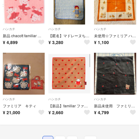
ハンカチ
ハンカチ
ハンカチ
新品 chacott familiar タオルハンカチ チャコット ファミリア
【匿名】マドレーヌちゃん タオルハンカチ ファミリア 廃盤 希少
未使用☆ファミリア ハンカチ 綿 ブラウン、ホワイト、ピーターラビット
¥
4,899
¥
3,280
¥
1,100
ハンカチ
ハンカチ
ハンカチ
ファミリア キティ
【新品】familiar ファミリア バレンタイン ハート柄クマ刺繍ハンカチ
新品未使用 ファミリア familiar 天神地下街限定 ハンカチ
¥
21,000
¥
2,660
¥
4,799