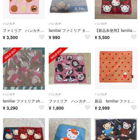
ハンカチ
ハンカチ
ハンカチ
ファミリア ハンカチ〈Maman et Fille × familiar〉
familiar ファミリア タオルハンカチ ブルー ホワイト
【新品未使用】familiar×ハローキティ タオルハンカチ
¥
3,500
¥
990
¥
5,500
ハンカチ
ハンカチ
ハンカチ
familiar ファミリア chacott チャコット タオル ハンカチ
ファミリア ハンカチ アドベンチャーワールド コラボ
新品 familiar ファミリア タオルハンカチ ハート くま 赤 新品 ファミちゃん
¥
3,290
¥
1,800
¥
2,999