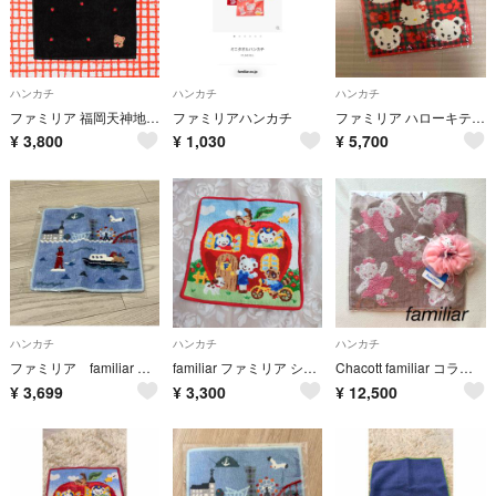
ハンカチ
ハンカチ
ハンカチ
ファミリア 福岡天神地下街店限定 タオルハンカチ
ファミリアハンカチ
ファミリア ハローキティ タオルハンカチ レッド
¥
3,800
¥
1,030
¥
5,700
ハンカチ
ハンカチ
ハンカチ
ファミリア familiar シェニール ハンカチ 神戸本店 さんちか店 限定
familiar ファミリア シェニール織りハンカチ りんごのおうち
Chacott familiar コラボ 2点セット ハンカチ シュシュ
¥
3,699
¥
3,300
¥
12,500