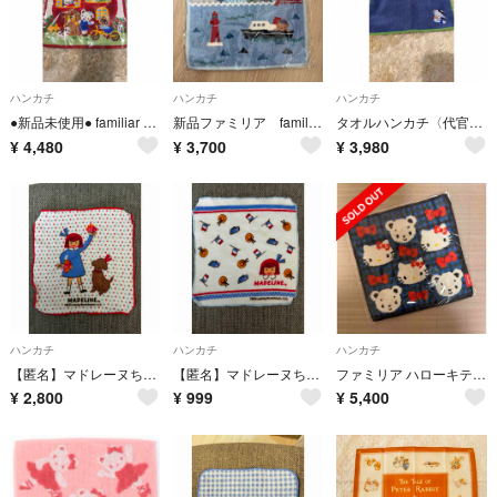
ハンカチ
ハンカチ
ハンカチ
●新品未使用● familiar ファミリア ハンカチ タオル シェニール織
新品ファミリア familiar シェニール ハンカチ 神戸本店・さんちか店限定
タオルハンカチ〈代官山店・広尾店限定〉
¥
4,480
¥
3,700
¥
3,980
ハンカチ
ハンカチ
ハンカチ
【匿名】マドレーヌちゃん タオルハンカチ ファミリア 廃盤 希少
【匿名】マドレーヌちゃん タオルハンカチ ファミリア 廃盤 希少
ファミリア ハローキティ タオルハンカチ ブルー
¥
2,800
¥
999
¥
5,400