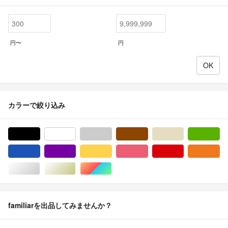
円〜
円
カラーで絞り込み
ブラック/黒色系
ホワイト/白色系
グレー/灰色系
ブラウン/茶色系
ベージュ系
グ
ブルー・ネイビー/青色系
パープル/紫色系
イエロー/黄色系
ピンク/桃色系
レッド/赤色系
オ
シルバー/銀色系
ゴールド/金色系
マルチカラー
familiarを出品してみませんか？