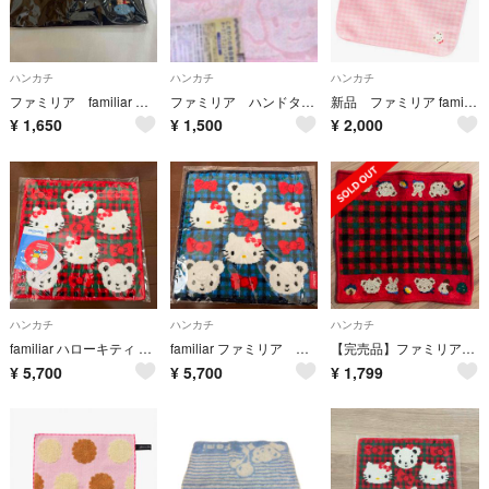
ハンカチ
ハンカチ
ハンカチ
ファミリア familiar タオルハンカチ 星座 未使用品 送料込み
ファミリア ハンドタオル 池田泉州銀行
新品 ファミリア familiar ミニタオルハンカチ ピンク チェック柄 クマ刺繍
¥
1,650
¥
1,500
¥
2,000
ハンカチ
ハンカチ
ハンカチ
familiar ハローキティ コラボ ハンカチ タオル
familiar ファミリア キティ タオルハンカチ
【完売品】ファミリア ハンカチ シェニール織 ファミリアチェック 赤系チェック familiar
¥
5,700
¥
5,700
¥
1,799