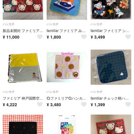
ハンカチ
ハンカチ
ハンカチ
新品未開封 ファミリア タオルハンカチ〈ハローキティ × familiar〉
familiar ファミリア みらい百貨店 DJファミちゃん ミニタオルハンカチ
familiar ファミリア シェニール織 ハンカチ 新品 未開封
¥
11,000
¥
1,800
¥
3,499
ハンカチ
ハンカチ
ハンカチ
ファミリア 神戸国際空港限定 ハンカチ 今治タオル 刺繍 黄色 イエロー グレー
💞ファミリア💞ハンカチ〈Maman et Fille × ファミリア〉スィーツ
familiar チェック柄ハンカチ ダークブルー
¥
4,222
¥
3,480
¥
1,399