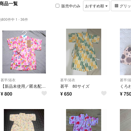
商品一覧
販売中のみ
おすすめ順
グリ
約800件中 1 - 36件
甚平/浴衣
甚平/浴衣
甚平/
【新品未使用／匿名配送】ベビー甚平 西松屋 日本製生地 花柄 サイズ80
甚平 80サイズ
¥
800
¥
650
¥
75