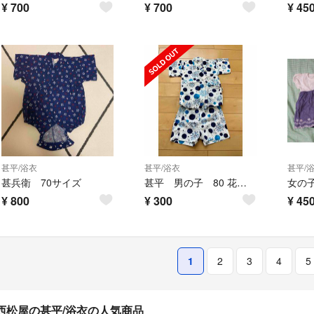
¥
700
¥
700
¥
45
甚平/浴衣
甚平/浴衣
甚平/
甚兵衛 70サイズ
甚平 男の子 80 花火柄
¥
800
¥
300
¥
45
1
2
3
4
5
西松屋の甚平/浴衣の人気商品