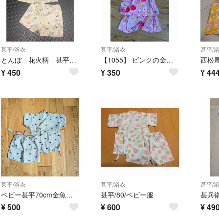
甚平/浴衣
甚平/浴衣
甚平/
とんぼ 花火柄 甚平 ベージュ
【1055】 ピンクの金魚とヨーヨー柄甚平
西松
¥
450
¥
350
¥
44
甚平/浴衣
甚平/浴衣
甚平/
ベビー甚平70cm金魚西松屋
甚平/80/ベビー服
甚兵衛
¥
500
¥
600
¥
49