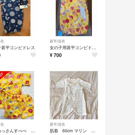
浴衣
甚平/浴衣
子甚平コンビドレス
女の子用甚平コンビドレス50-60
0
¥
700
浴衣
甚平/浴衣
くろわっさんすべべ 80 甚平 セットアップ 夏祭り 花火大会 女の子 イエロー
肌着 60cm マリン 甚平