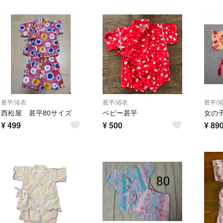
甚平/浴衣
甚平/浴衣
甚平/
西松屋 甚平80サイズ
ベビー甚平
¥
499
¥
500
¥
89