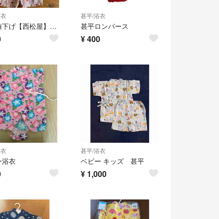
浴衣
甚平/浴衣
最終値下げ【西松屋】金魚柄 甚平 80
甚平ロンパース
0
¥
400
浴衣
甚平/浴衣
ー浴衣
ベビー キッズ 甚平
0
¥
1,000