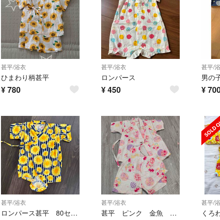
甚平/浴衣
甚平/浴衣
甚平/
ひまわり柄甚平
ロンパース
男の
¥
780
¥
450
¥
70
甚平/浴衣
甚平/浴衣
甚平/
ロンパース甚平 80センチ
甚平 ピンク 金魚 寝間着 女の子 鞠 夏 夏祭り 盆踊り