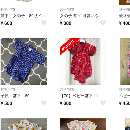
甚平/浴衣
甚平/浴衣
甚平/
甚平 女の子 80サイズ 花柄
女の子 甚平 可愛いウサギ柄 80サイズ
¥
600
¥
300
¥
40
甚平/浴衣
甚平/浴衣
甚平/
子供 甚平 80
【70】ベビー甚平 ロンパース
ベビ
¥
550
¥
300
¥
45