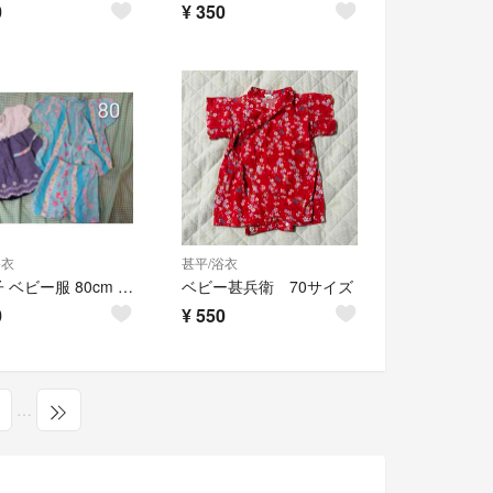
0
¥
350
浴衣
甚平/浴衣
女の子 ベビー服 80cm 2点セット 甚平 ワンピース
ベビー甚兵衛 70サイズ
0
¥
550
…