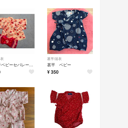
浴衣
甚平/浴衣
女の子ベビーセパレート浴衣は80サイズ
甚平 ベビー
0
¥
350