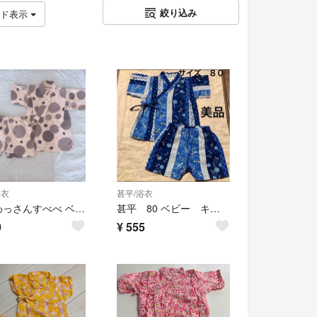
絞り込み
ッド表示
浴衣
甚平/浴衣
くろわっさんすべべ ベビー甚平 80サイズ
甚平 80 ベビー キッズ
0
¥
555