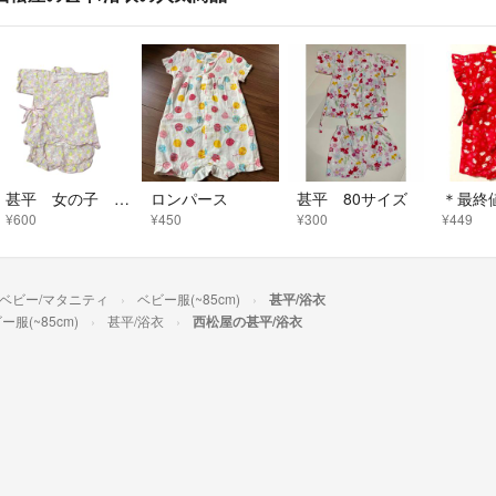
甚平 女の子 80サイズ 花柄
ロンパース
甚平 80サイズ
¥600
¥450
¥300
¥449
/ベビー/マタニティ
ベビー服(~85cm)
甚平/浴衣
ー服(~85cm)
甚平/浴衣
西松屋の甚平/浴衣