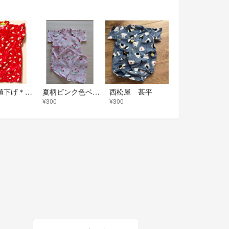
＊最終値下げ＊ 甚平 浴衣 ロンパース ウサギ柄 花 赤
夏柄ピンク色ベビー甚平
西松屋 甚平
¥300
¥300