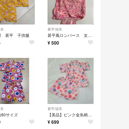
浴衣
甚平/浴衣
屋 甚平 子供服
甚平風ロンパース 女の子80
4
¥
500
浴衣
甚平/浴衣
80サイズ
【美品】ピンク金魚柄甚平 西松屋
0
¥
699