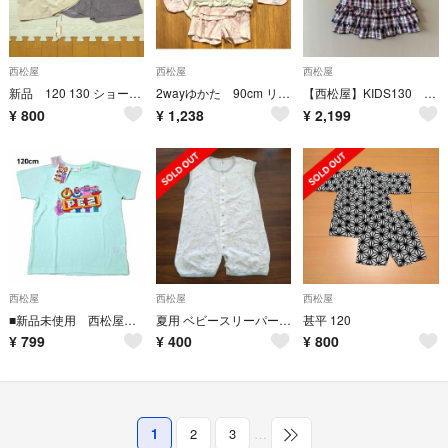
西松屋
西松屋
西松屋
新品 120 130 ショートパンツ ハーフパンツ 冬 2点セット
2wayゆかた 90cm リボン 甚平 新品 西松屋 タグ付き
【西松屋】KIDS130 黒系チェック 三段フリルキュロット 女の子学校スタイル
¥
800
¥
1,238
¥
2,199
西松屋
西松屋
西松屋
■新品未使用 西松屋 PEZ キッズ Tシャツ 120cm ミントグリーン タグ
夏用 ベビースリーパー 前面綿100% 背面メッシュ素材 ホワイト×ブルー
甚平 120
¥
799
¥
400
¥
800
1
2
3
…