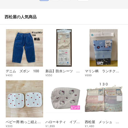
西松屋の人気商品
デニム ズボン 100
新品】防水シーツ うさぎ柄 西松屋
マリン柄 ランチクロス 3枚組
¥400
¥550
¥699
ベビー用 抱っこ紐よだれカバー
ハローキティ イブルポーチ ピンク 西松屋
西松屋 メッシュ 肌着 タンクトップ 早い者勝ち 新品 2点セット 綿100
¥300
¥1,899
¥1,480