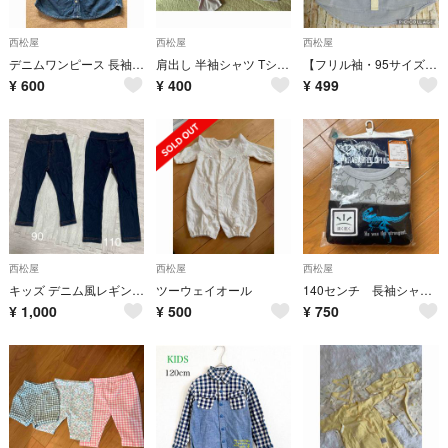
西松屋
西松屋
西松屋
デニムワンピース 長袖シャツ 130 薄手 西松屋
肩出し 半袖シャツ Tシャツ 120 ラベンダー
【フリル袖・95サイズ】ストライプ シャツワンピース チュニック 三分丈
¥
600
¥
400
¥
499
西松屋
西松屋
西松屋
キッズ デニム風レギンスパンツ 2本セット 長ズボン ネイビー90cm110cm
ツーウェイオール
140センチ 長袖シャツ 肌着
¥
1,000
¥
500
¥
750