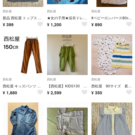
西松屋
西松屋
西松屋
新品 西松屋 トップス タンクトップ キッズ 95cm 綿100
★女の子用★浴衣ドレス★セパレート★桜柄★ブラック★ピンク★帯付き★95cm★
#ベビーロンパース80cm2枚セット
¥
399
¥
1,200
¥
890
西松屋
西松屋
西松屋
西松屋 キッズパンツ ブラウン 150cm イージーパンツ 裏起毛 1989
【西松屋】KIDS130 カーキ スウェットカーゴパンツ カジュアル長ズボン
西松屋 90サイズ 甚平 タンクトップ
¥
1,880
¥
2,599
¥
350