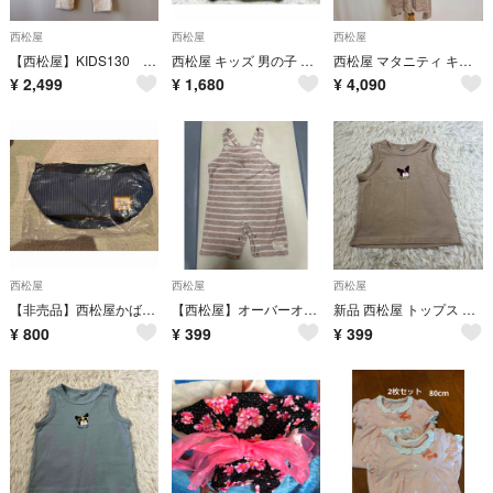
西松屋
西松屋
西松屋
【西松屋】KIDS130 ベージュ ストレッチパンツ 長ズボン カジュアル
西松屋 キッズ 男の子 ダウンジャケット パーカー 迷彩柄 ブラウン系 140
西松屋 マタニティ キャミワンピース L ベージュ ゆったり レーヨン
¥
2,499
¥
1,680
¥
4,090
西松屋
西松屋
西松屋
【非売品】西松屋かばん よつばランク🍀特典
【西松屋】オーバーオール サロペット ロンパース ボーダー柄 80
新品 西松屋 トップス タンクトップ キッズ 95cm 綿100
¥
800
¥
399
¥
399