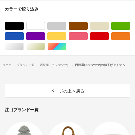
カラーで絞り込み
ブラック/黒色系
ホワイト/白色系
グレー/灰色系
ブラウン/茶色系
ベージュ系
グ
ブルー・ネイビー/青色系
パープル/紫色系
イエロー/黄色系
ピンク/桃色系
レッド/赤色系
オ
シルバー/銀色系
ゴールド/金色系
マルチカラー
ラクマ
ブランド一覧
西松屋（ニシマツヤ）
西松屋(ニシマツヤ)の値下げアイテム
ページの上へ戻る
注目ブランド一覧