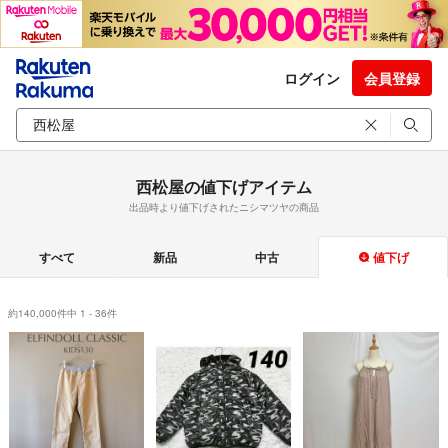
ログイン
会員登録
西松屋の値下げアイテム
出品時より値下げされたニシマツヤの商品
すべて
新品
中古
値下げ
約140,000件中 1 - 36件