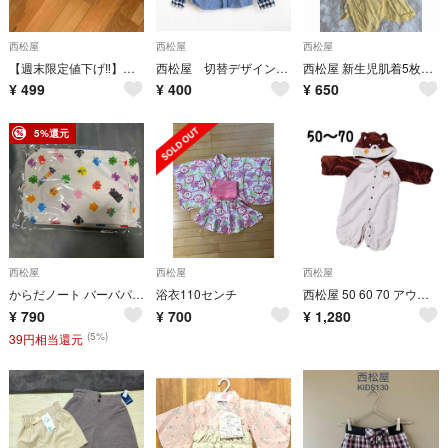
西松屋
西松屋
西松屋
【週末限定値下げ‼️】西松屋 レギンスセット 90サイズ
西松屋 切替デザイン ギンガムチェック デニム風キッズ 長袖シャツ 120cm
西松屋 新生児肌着5枚セット
¥
499
¥
400
¥
650
5%還元
西松屋
西松屋
西松屋
からだノート バーバパパ おむつポーチ
浴衣110センチ
西松屋 50 60 70 アウター カバーオール 防寒 フリース 冬 旅行 犬
¥
790
¥
700
¥
1,280
(5%)
39円相当還元