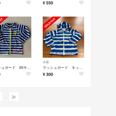
0
¥
550
水着
ラッシュガード 95サイズ
ラッシュガード キッズ 上 長袖 100cm
0
¥
300
…