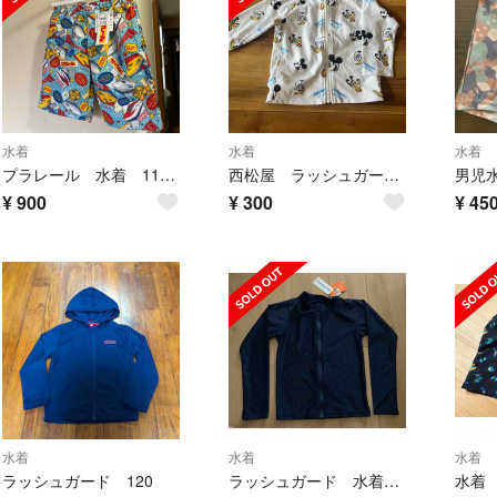
水着
水着
水着
プラレール 水着 110㎝ 新品
西松屋 ラッシュガード 90
男児
¥
900
¥
300
¥
45
水着
水着
水着
ラッシュガード 120
ラッシュガード 水着 男女 キッズ 子供 ネイビー プール 海 川 水遊び
水着