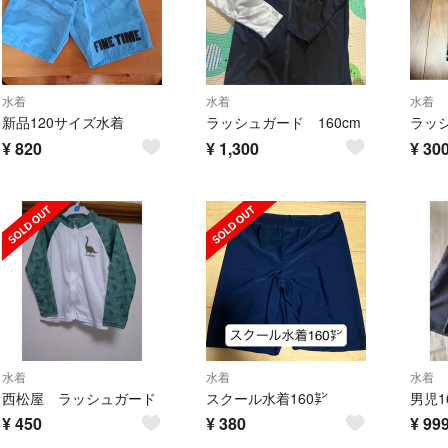
水着
水着
水着
新品120サイズ水着
ラッシュガード 160cm
¥
820
¥
1,300
¥
30
水着
水着
水着
西松屋 ラッシュガード
スクール水着160㌢
¥
450
¥
380
¥
99