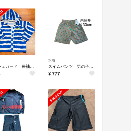
水着
ラッシュガード 長袖 110cm
スイムパンツ 男の子 130cm
3
¥
777