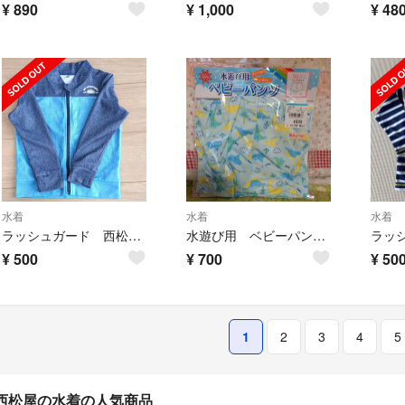
¥
890
¥
1,000
¥
48
水着
水着
水着
ラッシュガード 西松屋 長袖 110cm
水遊び用 ベビーパンツ 水着
¥
500
¥
700
¥
50
1
2
3
4
5
西松屋の水着の人気商品