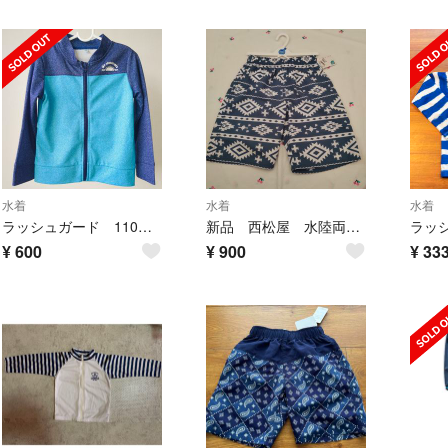
水着
水着
水着
ラッシュガード 110センチ
新品 西松屋 水陸両用 パンツ 水着 青
¥
600
¥
900
¥
33