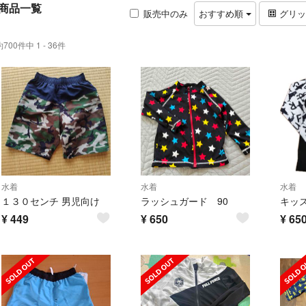
商品一覧
販売中のみ
おすすめ順
グリ
約700件中 1 - 36件
水着
水着
水着
１３０センチ 男児向け
ラッシュガード 90
¥
449
¥
650
¥
65