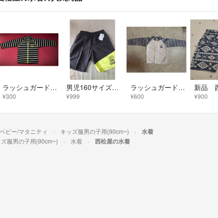
ラッシュガード 95cm
男児160サイズ 水着 未使用
ラッシュガード 90cm
¥300
¥999
¥600
¥900
/ベビー/マタニティ
キッズ服男の子用(90cm~)
水着
ズ服男の子用(90cm~)
水着
西松屋の水着