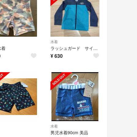
水着
水着
ラッシュガード サイズ100
0
¥
630
水着
男児水着90cm 美品