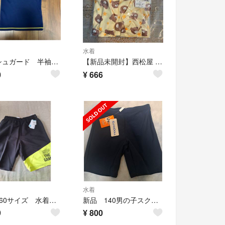
水着
ラッシュガード 半袖 110(小さめ) 100
【新品未開封】西松屋 プール 水遊び インナーパンツ一体型 ベビーパンツ 90
0
¥
666
水着
男児160サイズ 水着 未使用
新品 140男の子スクール水着
9
¥
800