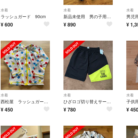
水着
水着
水着
ラッシュガード 90cm
新品未使用 男の子用水着 130cm 西松屋
男児
¥
600
¥
890
¥
1,3
水着
水着
水着
西松屋 ラッシュガード 95 キッズ 星
ひざロゴ切り替えサーフパンツ(160, ブラック)西松屋
¥
450
¥
780
¥
45