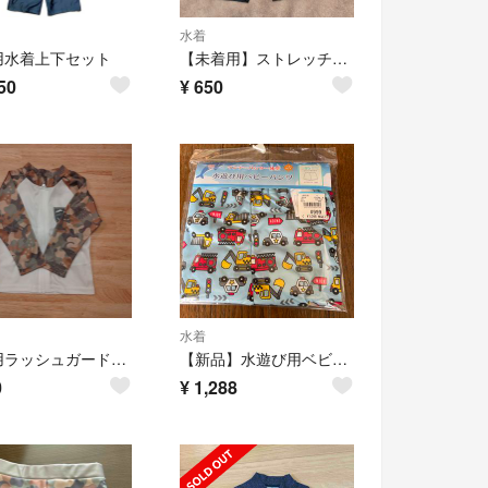
水着
用水着上下セット
【未着用】ストレッチ学童ミドル丈腰ラインスイムパンツ size150 西松屋
50
¥
650
水着
子供用ラッシュガード（90cm）
【新品】水遊び用ベビーパンツインナーパンツ、一体型95センチトランクスタイプ
0
¥
1,288